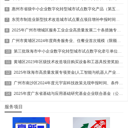
面的专家参与评审，注重专家的知识结构和代表性，提高评
惠州市省级中小企业数字化转型城市试点数字化产品（第五批）征集申报时间、条件要求
6
审的专业性和权威性。
东莞市制造业新型技术改造城市试点重点项目增补申报时间、条件要求、补助奖励
7
3. 建立开放透明的评审环境和氛围，充分利用网络、媒
2025年广州市增城区服务工业企业高质量发展二十条措施专项资金申报时间、条件要求、补助奖励
体等手段，及时公布评审的信息和结果，接受社会的监督和
8
评价，增强评审的公开性和公信力。
广州市黄埔区2024年度商务服务业、住餐业首次规模（限额）以下转规模（限额）以上奖励申报时间、条件要求、资助标准
9
4. 建立动态更新的评审内容和方法，根据专利的发展变
第三批珠海市中小企业数字化转型城市试点数字化牵引单位遴选申报时间、条件要求
10
化和社会的需求变化，不断调整和完善评审的内容和方法，
黄埔区2023年区级技术改造项目购买设备和工器具投资奖励 （第一批）申报时间、条件要求、资助标准
11
提升评审的时效性和针对性。
2025年珠海市高质量发展专项资金(人工智能与机器人产业发展用途)项目征集申报时间、条件要求、补助奖励
12
广州市南沙区2024年度元宇宙科技政策兑现申报时间、条件要求、补助奖励
科泰集团(https://www.gdktzx.com/)成立15年来，致力于
13
高新技术企业认定
名优高新技术产品
提供
、
认定、省市工程
2025年度广东省基础与应用基础研究基金企业联合基金（公共卫生与医药健康领域）项目申报时间、条件要求、资助奖励
14
中心认定、省市企业技术中心认定、省市工业设计中心认
专精特新中小企业
定、省市重点实验室认定、
、专精特新“小
服务项目
研发费用
加计扣除
两化融合贯标
巨人”、专利软著申请、
、
认
证、科技型中小企业评价入库、创新创业大赛、专利奖、科
科技成果评价
科技成果转化
学技术奖、
、
等服务。关注【科