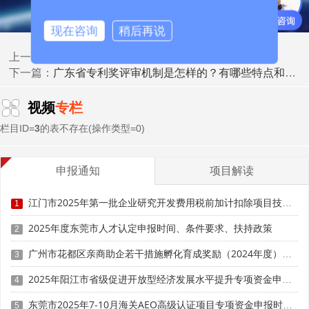
现在咨询
稍后再说
广东省专利奖评审机制的评审标准和流程
上一篇：
广东省专利奖评审机制是怎样的？有哪些特点和优势
下一篇：
视频
专栏
栏目ID=
3
的表不存在(操作类型=0)
三、评审经验
申报通知
项目解读
广东省专利奖的评审工作经过多年的实践和探索，积累
江门市2025年第一批企业研究开发费用税前加计扣除项目技术鉴定申报时间、条件要求
1
了一些有益的经验，主要有：
2025年度东莞市人才认定申报时间、条件要求、扶持政策
2
1. 建立健全的评审制度和规范，明确评审的目的、原
广州市花都区亲商助企若干措施孵化育成奖励（2024年度）申报时间、条件要求、补助奖励
则、标准、流程、程序和责任，保证评审的科学性和有效
3
性。
2025年阳江市省级促进开放型经济发展水平提升专项资金申报时间、条件要求、补助奖励
4
2. 建立专业化的评审队伍和机制，广泛动员和吸纳各方
东莞市2025年7-10月海关AEO高级认证项目专项资金申报时间、条件要求、扶持奖励
5