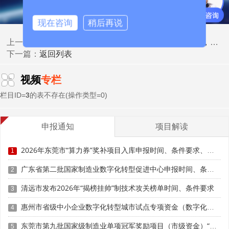
现在咨询
稍后再说
二、全方位专属服务清单
深圳专精特新"自主审核"≠省标！3大核心差异，90%企业都搞错
上一篇：
返回列表
下一篇：
广州市搭建平台、机构、智库三维服务体系，聚焦企业
痛点难点，提供一站式、精准化服务支持。
视频
专栏
梯度培育入库服务方面，健全"小微企业—创新型中小
栏目ID=
3
的表不存在(操作类型=0)
企业—专精特新中小企业—专精特新'小巨人'企业"梯度培育
体系，完善专精特新中小企业培育库，围绕"12218"现代化
申报通知
项目解读
产业体系，每年遴选一批优质中小企业重点培育。通过配备
服务专员实现政策精准匹配、诉求高效办理、服务便利获
2026年东莞市“算力券”奖补项目入库申报时间、条件要求、资助奖励
1
取。
广东省第二批国家制造业数字化转型促进中心申报时间、条件要求、扶持措施
2
专业平台支撑服务方面，上线广州市专精特新中小企业
清远市发布2026年“揭榜挂帅”制技术攻关榜单时间、条件要求
服务平台，配套自测程序，企业填报资料即可生成申报适配
3
报告。成立广州市中小企业专精特新发展促进会，搭建政
惠州市省级中小企业数字化转型城市试点专项资金（数字化改造项目专题）第八批项目申报时间、条件要求、补助奖励
4
府、企业、科研院所、园区协同平台，每年安排不超过100
万元，围绕技术研发、项目互动、产品配套、订单采购、场
东莞市第九批国家级制造业单项冠军奖励项目（市级资金）“免申即享”时间、条件要求、资助标准
5