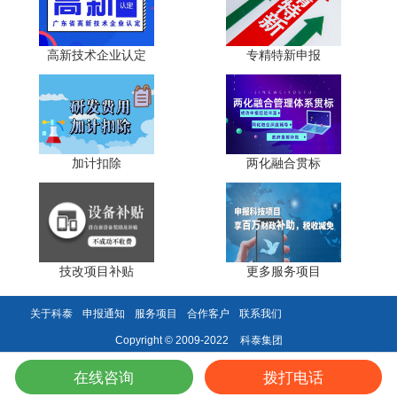
广州市围绕政策解读、能力提升、资源对接三大核心，
打造分层分类、常态化的培训体系。
高新技术企业认定
专精特新申报
政策宣贯专题培训方面，开展中小企业巡回课堂"专精
特新"专题培训，覆盖各行政区。内容包括梯度培育政策、
认定标准、补贴申请流程、数字化转型指引等，同步解读最
新政策修订要点，确保企业及时掌握政策动态。
加计扣除
两化融合贯标
申报实务实操培训方面，针对不同层级企业，举办省
级、国家级"小巨人"申报实操培训班，重点讲解申报材料撰
写、核心指标达标技巧、佐证材料准备规范、常见问题规避
等内容。结合成功案例拆解、失败案例复盘，提升企业申报
技改项目补贴
更多服务项目
通过率。
关于科泰
申报通知
服务项目
合作客户
联系我们
经营管理能力培训方面，联合知名院校、专业机构开设
专精特新企业研修班，涵盖战略规划、财务管理、知识产权
科泰集团
Copyright © 2009-2022
运营、人才管理、供应链优化等课程。邀请行业专家、标杆
在线咨询
拨打电话
企业高管分享经验，助力企业完善治理结构、提升管理水