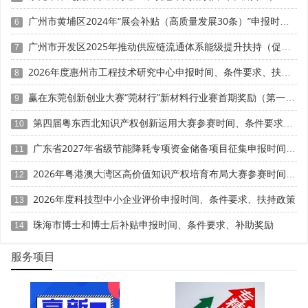
景开放、人才共享共用、供应链金融等领域组织融资服务、
广州市黄埔区2024年“展会补贴（高质量发展30条）”申报时间、条件要求、奖励标准
6
供需对接等活动。推动西安电子科技大学广州研究院联合工
信部电子五所等共建专精特新产业学院，提供产学研对接、
广州市开发区2025年推动供应链流通体系能级提升扶持（促进新型消费18条）第一批兑现申报时间、条件要求、资助奖励
7
人才定制培养、产业招商等服务。
2026年度惠州市工程技术研究中心申报时间、条件要求、扶持奖励
8
一对一精准辅导服务方面，组建由政策专家、行业导
赢在东莞创新创业大赛“莞材行”新材料行业赛首期奖励（第一批）申报时间、条件要求、补助标准
9
师、财务法务顾问组成的智库团队，针对"小巨人"进阶企业
第四届粤东西北知识产权创新运用大赛参赛时间、条件要求、资助奖励
提供申报材料优化、指标短板补齐、知识产权布局等一对一
10
辅导。举办"进阶小巨人"培育活动，设置现场答疑、材料审
广东省2027年省级节能降耗专项资金储备项目征集申报时间、条件要求、补助标准
11
核环节，建立需求跟踪清单，定向匹配政策资源。
2026年粤港澳大湾区高价值知识产权培育布局大赛参赛时间、条件要求、资助奖励
12
金融专属对接服务方面，联合银行机构推出专精特新专
2026年度科技型中小企业评价申报时间、条件要求、扶持政策
13
项金融产品，开通审批绿色通道。鼓励银行业金融机构持续
开发"专精特新贷"特色产品，在合法合规前提下持续简化信
珠海市博士和博士后补贴申报时间、条件要求、补助奖励
14
用贷款、知识产权质押贷款及中长期贷款投放流程。引导政
府性融资担保机构与银行业金融机构积极稳妥推广"总对
服务项目
总"业务模式，批量化高效服务专精特新中小企业。
三、体系化专项培训清单