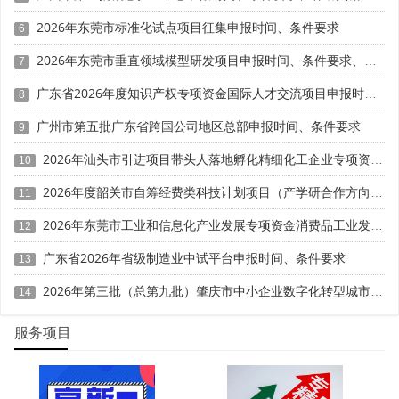
业在硬核指标上的差距。
2026年东莞市标准化试点项目征集申报时间、条件要求
6
企业应主动对接《广东省优质中小企业梯度培育管理实
2026年东莞市垂直领域模型研发项目申报时间、条件要求、资助奖励
7
专精特新
施细则》等政策文件，积极申报创新型中小企业、
广东省2026年度知识产权专项资金国际人才交流项目申报时间、条件要求
8
中小企业
、专精特新"小巨人"企业，纳入省级培育库获取精
准扶持。同时借助政策搭建的创新平台，加强与珠三角高
广州市第五批广东省跨国公司地区总部申报时间、条件要求
9
校、科研院所、龙头企业协同合作，共建企业技术中心、工
2026年汕头市引进项目带头人落地孵化精细化工企业专项资金申报时间、条件要求、资助奖励
10
程研究中心等创新载体，破解技术瓶颈。
2026年度韶关市自筹经费类科技计划项目（产学研合作方向）申报时间、条件要求
11
针对研发资金短缺问题，企业可申请省级专精特新中小
2026年东莞市工业和信息化产业发展专项资金消费品工业发展奖励项目“免申即享”时间、条件要求、补助奖励
企业贷款贴息等支持。该政策对有效期内的省级专精特新中
12
小企业(不含国家专精特新"小巨人"企业及已获得同类贴息的
广东省2026年省级制造业中试平台申报时间、条件要求
13
企业)，在特定期间内实际发生的商业银行人民币贷款利息总
2026年第三批（总第九批）肇庆市中小企业数字化转型城市试点数字化改造项目申报时间、条件要求、补助奖励
额达到30万元及以上的支出给予补助，单个企业补助比例最
14
高不超过利息的50%，最高不超过100万元。聚焦核心基础
服务项目
零部件、关键基础材料、先进基础工艺等"卡脖子"环节，开
展技术攻关与成果转化。同时对接粤港澳大湾区科技成果转
移转化通道，引进成熟技术落地产业化，降低自主研发风
险，以技术突围形成核心竞争力。