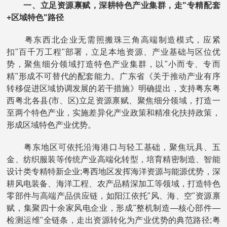
一、立足资源禀赋，深耕特色产业集群，走"专精配套
+区域特色"路径
粤东西北企业无需照搬珠三角高端制造模式，应紧
扣"百千万工程"部署，立足本地资源、产业基础与区位优
势，聚焦细分领域打造特色产业集群，以"小而专、专而
精"形成不可替代的配套能力。广东省《关于推动产业有序
转移促进区域协调发展的若干措施》明确提出，支持粤东粤
西粤北各县(市、区)立足资源禀赋、聚焦细分领域，打造一
至两个特色产业，实施差异化产业政策和精准化扶持政策，
形成区域特色产业优势。
粤东地区可依托沿海港口与轻工基础，聚焦玩具、五
金、纺织服装等传统产业高端化转型，培育精密制造、智能
设计类专精特新企业;粤西地区发挥海洋资源与能源优势，深
耕风电装备、海洋工程、农产品精深加工等领域，打造特色
零部件与高端产品供应链，如阳江依托"风、海、空"资源禀
赋，集聚四十余家风电企业，形成"整机制造—核心部件—
检测运维"全链条，走出资源转化为产业优势的典范路径;粤