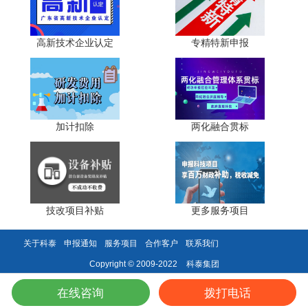
三、优化发展生态，补齐要素短板，走"生态协同+服务
高新技术企业认定
专精特新申报
升级"路径
粤东西北专精特新企业逆袭的关键保障在于生态，需联
动政府、园区、服务机构协同发力，补齐人才、资金、服务
等要素短板，构建适配区域企业发展的"雨林式"生态。广东
加计扣除
两化融合贯标
省明确提出，支持计量、标准、认证认可、检验检测等要素
集成融合，提升高水平检验检测公共技术服务平台和产品质
量技术帮扶平台服务能力，为企业发展提供支撑。
政府层面需落实差异化扶持政策，建立动态培育数据
库，对潜力企业开展"一对一"跟踪指导与申报辅导，简化审
技改项目补贴
更多服务项目
批流程、优化营商环境。园区层面完善基础设施配套，推进
产城融合，建设标准化厂房、中试基地、公共服务平台，降
关于科泰
申报通知
服务项目
合作客户
联系我们
低企业生产运营成本，如广东(阳江)绿能示范产业园通过完
科泰集团
Copyright © 2009-2022
善配套，吸引项目总投资超五百亿元，形成产业集聚效应。
在线咨询
拨打电话
企业层面需强化内部管理升级，摒弃粗放式、家族式管