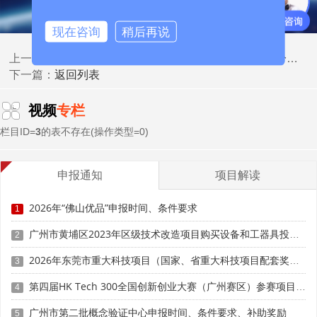
现在咨询
稍后再说
2026广东专精特新新政：梯度培育、绿色加分、数字化扶持三大变化
上一篇：
返回列表
下一篇：
二、锚定政策红利，强化创新协同转化，走"政策赋能
+技术突围"路径
视频
专栏
粤东西北专精特新企业逆袭的核心动力在于创新，需精
栏目ID=
3
的表不存在(操作类型=0)
准把握省级梯度培育、财政奖补、融资支持等政策红利，破
解创新资源不足难题，构建"政策赋能+协同创新+成果转
申报通知
项目解读
化"的闭环体系。
2026年“佛山优品”申报时间、条件要求
1
广东省专精特新扶持政策明确，对国家级专精特新"小
巨人"企业给予一次性奖补，珠三角地区每家企业奖补100万
广州市黄埔区2023年区级技术改造项目购买设备和工器具投资奖励（第四批）申报时间、条件要求、补助标准
2
元，粤东、粤西、粤北地区每家企业奖补120万元，粤东西
2026年东莞市重大科技项目（国家、省重大科技项目配套奖励）入库备案申报时间、条件要求
3
北地区奖补标准高出20万元，有效激发中小企业申报意愿。
同时，对深耕县域特色产业、主导产品为地方支柱产业配套
第四届HK Tech 300全国创新创业大赛（广州赛区）参赛项目征集时间、条件要求、扶持奖励
4
的企业，可适当放宽部分财务指标要求;对利用本地资源开展
广州市第二批概念验证中心申报时间、条件要求、补助奖励
5
特色化经营的企业，评审中给予专项加分，弥补与珠三角企