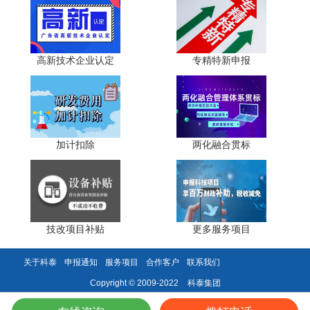
1. 建立研发辅助账前置机制：财务与研发部门联合搭建
项目级成本归集模板，按月归集人工、材料、折旧、委外研
高新技术企业认定
专精特新申报
发等费用，确保“发生即入账、入账即留痕”。
2. 规范证据链闭环管理：研发立项需附技术可行性评估
与预算审批;执行期保留会议纪要、测试报告、样机照片;结
题期完成成果鉴定与财务决算。全部材料电子化归档，支持
随时调阅。
加计扣除
两化融合贯标
3. 审计机构前置沟通：申报前至少6个月对接具备专精
特新审计资质的会计师事务所，开展模拟审计与口径校准，
避免申报期“临时找所、匆忙出报告”。
技改项目补贴
更多服务项目
4. 严控关联交易与成本边界：集团内部研发分摊需提供
独立结算协议与市场化定价依据;委托外部研发需签订技术开
关于科泰
申报通知
服务项目
合作客户
联系我们
发合同并完成技术合同登记，否则不予认可。
科泰集团
Copyright © 2009-2022
四、 应对策略与时间节点提醒