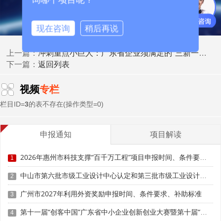
• 底稿备查机制：省级评审专家组有权随机调阅审计工
作底稿、原始凭证抽样记录及银行流水核对表，发现“倒轧调
现在咨询
稍后再说
账”“跨期平移”等行为将直接取消申报资格。
冲刺重点小巨人：广东省企业须满足的“三新一强”标准与资金支持政策解读
上一篇：
2. 研发费用归集：落实“三一致”原则，杜绝“大杂烩”
返回列表
下一篇：
• 账表一致：研发辅助账必须与总账、明细账、财务报
视频
专栏
表完全对应，禁止脱离账务系统手工编造“申报专用表”。
栏目ID=
3
的表不存在(操作类型=0)
• 账实一致：研发人员工时记录、设备使用台账、材料
领用单、测试报告需形成完整证据链。折旧分摊、水电耗用
申报通知
项目解读
必须按实际研发工时或机时比例精准切割。
2026年惠州市科技支撑“百千万工程”项目申报时间、条件要求、资助奖励
1
• 业财一致：研发项目立项书、阶段评审记录、结题验
收报告必须与财务归集周期、费用发生节点严格匹配。严禁
中山市第六批市级工业设计中心认定和第三批市级工业设计中心复核申报时间、条件要求、扶持奖励
2
将常规生产成本、日常管理费、市场推广费、非研发人员薪
广州市2027年利用外资奖励申报时间、条件要求、补助标准
3
酬混入研发科目。
第十一届“创客中国”广东省中小企业创新创业大赛暨第十届“创客广东”大赛时间、条件要求、扶持奖励
4
3. 跨部门数据交叉验证：系统自动预警+人工复核双轨