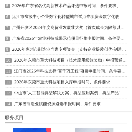
2026年广东省名优高新技术产品评选申报时间、条件要求、扶持奖励
制
5
湛江市省级中小企业数字化转型城市试点专项资金数字化改造项目（第八批）申报时间、条件要求、补助奖励
6
2026年申报系统已嵌入智能校验模块，以下指标将自动
触发风险预警：
广州开发区2024年度商贸业发展壮大奖（首次成长为限额以上企业）申报时间、条件要求、补助标准
7
广东省2026年农业科技成果示范项目征集申报时间、条件要求、资助奖励
• 研发费用占比连续两年波动超过±3个百分点且无合理
8
说明;
2026年惠州市制造业当家专项资金（支持企业提质创优-制造业单项冠军）项目入库申报时间、条件要求、奖励标准
9
• 主营业务收入增速与纳税申报增值税/企业所得税营收
2026年东莞市重大科技项目（技术应用绩效奖励）申报预通知时间、条件要求
10
数据偏差>5%;
江门市2026年科技支撑“百千万工程”项目申报时间、条件要求、资助奖励
11
• 研发人员社保缴纳人数与辅助账登记人数不一致;
2026年东莞市重大科技项目入库申报时间、条件要求
12
• 近三年核心专利维持状态异常(如集中续费、批量放
中山市“人工智能典型解决方案、典型应用案例、典型产品”征集申报时间、条件要求、扶持政策
13
弃)。
广东省制造业赋能资源遴选申报时间、条件要求
14
三、 申报避坑指南：企业如何前置合规、精准达标?
服务项目
面对严查常态，企业需将“冲刺申报”转为“常态合规”。建
议按以下路径前置筹备：