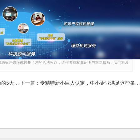
升竞争力的关键。数字化水平达三级以上得5分。企业应引入先
等环节的数字化、智能化，提升运营效率与管理精度。
ISO9001等认证证书，拥有自主品牌，参与制修订标准等，每
第一的理念，完善质量管理体系，加强品牌建设，积极参与行业
上得10分，资产负债率50%以下得5分。企业需加强财务管理，
结构，确保财务状况稳健，提升企业的抗风险能力与可持续发展
来源标注错误或侵犯了您的合法权益，请作者持权属证明与本网联系，我们将及
争亮点
业应对策略
专精特新小巨人认定，中小企业满足这些条件才有机会入围！
下一篇：
制造业核心基础零部件、元器件、关键软件等重点领域，或掌握
业应立足自身优势，挖掘特色业务，打造差异化竞争优势，在细
”中小企业创新创业大赛广东省100强企业组名单，或获得“省长
5分。企业应积极参与各类创新创业赛事与行业评选活动，展示企
响力。