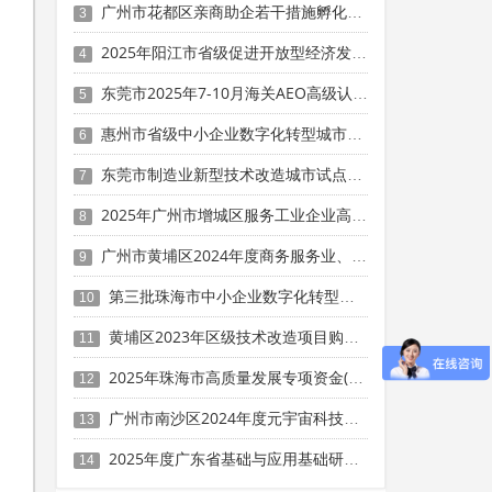
广州市花都区亲商助企若干措施孵化育成奖励（2024年度）申报时间、条件要求、补助奖励
3
2025年阳江市省级促进开放型经济发展水平提升专项资金申报时间、条件要求、补助奖励
4
东莞市2025年7-10月海关AEO高级认证项目专项资金申报时间、条件要求、扶持奖励
5
惠州市省级中小企业数字化转型城市试点数字化产品（第五批）征集申报时间、条件要求
6
东莞市制造业新型技术改造城市试点重点项目增补申报时间、条件要求、补助奖励
7
2025年广州市增城区服务工业企业高质量发展二十条措施专项资金申报时间、条件要求、补助奖励
8
广州市黄埔区2024年度商务服务业、住餐业首次规模（限额）以下转规模（限额）以上奖励申报时间、条件要求、资助标准
9
第三批珠海市中小企业数字化转型城市试点数字化牵引单位遴选申报时间、条件要求
10
黄埔区2023年区级技术改造项目购买设备和工器具投资奖励 （第一批）申报时间、条件要求、资助标准
11
2025年珠海市高质量发展专项资金(人工智能与机器人产业发展用途)项目征集申报时间、条件要求、补助奖励
12
广州市南沙区2024年度元宇宙科技政策兑现申报时间、条件要求、补助奖励
13
2025年度广东省基础与应用基础研究基金企业联合基金（公共卫生与医药健康领域）项目申报时间、条件要求、资助奖励
14