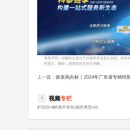
1.数字化水平提升：数字化转型是企业提
进的数字化管理系统，实现生产、销售、管理
2.质量管理强化：建立质量管理体系并获得
满足一项加3分，最高5分。企业要树立质量
标准制定，提升产品质量与品牌影响力。
3.财务指标优化：上年度净利润率10%以
优化成本控制，提高盈利能力，合理规划债务
免责声明：转载此文是出于传递更多信息之目的。若有
能力。
时更正、删除，谢谢您的支持与理解。
四、特色化模块：挖掘独特优势，塑造竞
政策风向标｜2024年广东省专精特新的5大变化与企
上一篇：
1.特色业务布局：从事细分产品市场属于
特色工艺、技术、配方等，最高可得5分。企
视频
专栏
分市场中形成独特的竞争亮点。
栏目ID=
3
的表不存在(操作类型=0)
2.荣誉与赛事参与：近三年进入“创客广东
杯”工业设计大赛决赛优秀奖及以上，均可得
业实力与创新成果，提升企业知名度与行业影