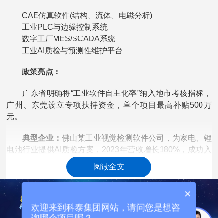
CAE仿真软件(结构、流体、电磁分析)
工业PLC与边缘控制系统
数字工厂MES/SCADA系统
工业AI质检与预测性维护平台
政策亮点：
广东省明确将“工业软件自主化率”纳入地市考核指标，
广州、东莞设立专项扶持资金，单个项目最高补贴500万
元。
典型企业：
佛山某工业视觉检测软件公司，为家电、锂
电池行业提供AI质检方案，2023年营收增长180%，成功入
选省级专精特新。
阅读全文
三、新能源关键材料与核心部件：抢占绿色能源制高点
×
政策定位：
服务“双碳”战略，强化新能源产业链韧性。
欢迎来到科泰集团网站，请问您是想咨
询哪个项目呢？