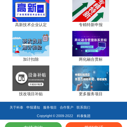
边缘AI芯片与推理模组
工业AI质检、智能巡检机器人
高新技术企业认定
专精特新申报
多模态感知融合系统
低代码AI开发平台
区域布局：
深圳打造“AI+机器人”产业集群，广州建设“琶洲算谷”，
加计扣除
两化融合贯标
珠海布局无人系统。
政策红利：
AI类企业申报专精特新时，算法专利、软件
著作权、场景落地案例均可作为“新颖化”评分加分项。
技改项目补贴
更多服务项目
六、生物医用材料与高端医疗器械：健康中国的关键支
撑
关于科泰
申报通知
服务项目
合作客户
联系我们
政策定位：
突破高端医疗设备进口依赖，发展“粤港澳大
科泰集团
Copyright © 2009-2022
湾区生物医药产业带”。