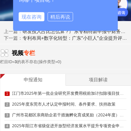
高成长赛道：
现在咨询
稍后再说
锂电池隔膜、正极材料前驱体
氢燃料电池双极板与催化剂
研发投入占比怎么算？广东专精特新申报中财务指标的合规优化策略
上一篇：
光伏用银浆、胶膜、接线盒
专利布局+数字化转型：广东“小巨人”企业提升评审竞争力的两大关键
下一篇：
储能系统BMS与PCS核心模块
政策支持：
视频
专栏
栏目ID=
3
的表不存在(操作类型=0)
珠三角多地对“首台(套)”“首批次”新材料给予保险补偿与
应用推广奖励。
申报通知
项目解读
数据显示：
2024年珠三角新认定的专精特新企业中，新
能源材料类占比达21%，居各行业首位。
江门市2025年第一批企业研究开发费用税前加计扣除项目技术鉴定申报时间、条件要求
1
2025年度东莞市人才认定申报时间、条件要求、扶持政策
四、高端精密制造与核心基础件：夯实“四基”底座
2
广州市花都区亲商助企若干措施孵化育成奖励（2024年度）申报时间、条件要求、补助奖励
3
政策定位：
解决“基础不牢”问题，提升装备自主化水
平。
2025年阳江市省级促进开放型经济发展水平提升专项资金申报时间、条件要求、补助奖励
4