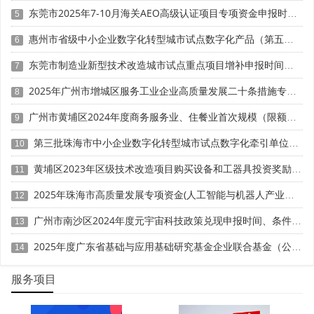
东莞市2025年7-10月海关AEO高级认证项目专项资金申报时间、条件要求、扶持奖励
重点方向：
5
惠州市省级中小企业数字化转型城市试点数字化产品（第五批）征集申报时间、条件要求
6
高精度减速器、伺服电机
半导体级真空泵、阀门
东莞市制造业新型技术改造城市试点重点项目增补申报时间、条件要求、补助奖励
7
超高精度传感器(压力、位移、温湿度)
2025年广州市增城区服务工业企业高质量发展二十条措施专项资金申报时间、条件要求、补助奖励
8
特种轴承、密封件、紧固件
广州市黄埔区2024年度商务服务业、住餐业首次规模（限额）以下转规模（限额）以上奖励申报时间、条件要求、资助标准
9
政策导向：
第三批珠海市中小企业数字化转型城市试点数字化牵引单位遴选申报时间、条件要求
10
广东省将“核心基础零部件”纳入“制造业单项冠军”重点培
黄埔区2023年区级技术改造项目购买设备和工器具投资奖励 （第一批）申报时间、条件要求、资助标准
11
育目录，鼓励“整机厂+配套企业”联合申报。
2025年珠海市高质量发展专项资金(人工智能与机器人产业发展用途)项目征集申报时间、条件要求、补助奖励
12
案例：东莞某微型直线电机企业，为光刻机、半导体检
广州市南沙区2024年度元宇宙科技政策兑现申报时间、条件要求、补助奖励
测设备供货，2024年获批国家级专精特新“小巨人”。
13
2025年度广东省基础与应用基础研究基金企业联合基金（公共卫生与医药健康领域）项目申报时间、条件要求、资助奖励
14
五、人工智能与智能硬件：从算法到场景的闭环突破
服务项目
政策定位：
推动AI从“实验室”走向“产线”与“终端”。
重点支持领域：