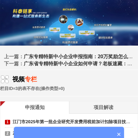
广东专精特新中小企业申报指南：20万奖励怎么拿？
上一篇：
广东省专精特新中小企业如何申请？老板速藏：奖励金额、政策倾斜及成功率提升技巧
下一篇：
视频
专栏
栏目ID=
3
的表不存在(操作类型=0)
申报通知
项目解读
江门市2025年第一批企业研究开发费用税前加计扣除项目技术鉴定申报时间、条件要求
1
2025年度东莞市人才认定申报时间、条件要求、扶持政策
×
2