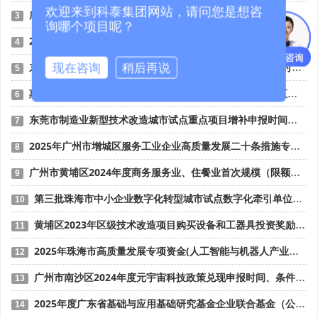
欢迎来到科泰集团网站，请问您是想咨
广州市花都区亲商助企若干措施孵化育成奖励（2024年度）申报时间、条件要求、补助奖励
3
询哪个项目呢？
2025年阳江市省级促进开放型经济发展水平提升专项资金申报时间、条件要求、补助奖励
4
东莞市2025年7-10月海关AEO高级认证项目专项资金申报时间、条件要求、扶持奖励
现在咨询
稍后再说
5
惠州市省级中小企业数字化转型城市试点数字化产品（第五批）征集申报时间、条件要求
6
东莞市制造业新型技术改造城市试点重点项目增补申报时间、条件要求、补助奖励
7
2025年广州市增城区服务工业企业高质量发展二十条措施专项资金申报时间、条件要求、补助奖励
8
广州市黄埔区2024年度商务服务业、住餐业首次规模（限额）以下转规模（限额）以上奖励申报时间、条件要求、资助标准
9
第三批珠海市中小企业数字化转型城市试点数字化牵引单位遴选申报时间、条件要求
10
黄埔区2023年区级技术改造项目购买设备和工器具投资奖励 （第一批）申报时间、条件要求、资助标准
11
2025年珠海市高质量发展专项资金(人工智能与机器人产业发展用途)项目征集申报时间、条件要求、补助奖励
12
广州市南沙区2024年度元宇宙科技政策兑现申报时间、条件要求、补助奖励
13
2025年度广东省基础与应用基础研究基金企业联合基金（公共卫生与医药健康领域）项目申报时间、条件要求、资助奖励
14