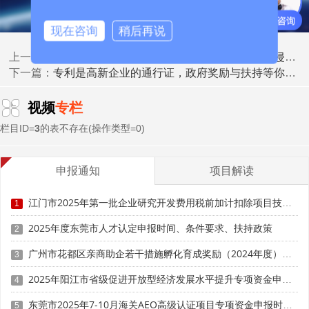
牌价值。拥有专利的企业在市场上具有一定的独特性和稳定
性，消费者对其产品或服务更具信心。专利成为企业品牌建
现在咨询
稍后再说
设的重要资产之一，能够提升企业在消费者心目中的形象和
认可度，增加产品的市场吸引力和附加值。
高新企业专利的保护和维权：怎样让企业避免侵权风险
上一篇：
专利是高新企业的通行证，政府奖励与扶持等你来拿
下一篇：
六、商业价值增长
视频
专栏
专利申请的成功可以为企业带来商业价值的增长。一方
栏目ID=
3
的表不存在(操作类型=0)
面，企业可以通过授权专利技术或进行技术转让获取经济利
益，实现知识产权的商业化价值。另一方面，拥有专利的企
业更容易吸引投资者和获得融资支持，推动企业的发展和扩
申报通知
项目解读
张。
江门市2025年第一批企业研究开发费用税前加计扣除项目技术鉴定申报时间、条件要求
1
科泰集团(https://www.gdktzx.com/)成立14年来，致力于
2025年度东莞市人才认定申报时间、条件要求、扶持政策
2
高新技术企业认定
名优高新技术产品
提供
、
认定、省市工程
广州市花都区亲商助企若干措施孵化育成奖励（2024年度）申报时间、条件要求、补助奖励
3
中心认定、省市企业技术中心认定、省市工业设计中心认
专精特新中小企业
定、省市重点实验室认定、
、专精特新“小
2025年阳江市省级促进开放型经济发展水平提升专项资金申报时间、条件要求、补助奖励
4
研发费用
加计扣除
两化融合贯标
巨人”、专利软著申请、
、
认
东莞市2025年7-10月海关AEO高级认证项目专项资金申报时间、条件要求、扶持奖励
5