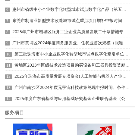
证、科技型中小企业评价入库、创新创业大赛、专利奖、科
科技成果评价
科技成果转化
学技术奖、
、
等服务。关注【科
惠州市省级中小企业数字化转型城市试点数字化产品（第五批）征集申报时间、条件要求
6
小泰】公众号，及时获取最新科技项目资讯!
东莞市制造业新型技术改造城市试点重点项目增补申报时间、条件要求、补助奖励
7
2025年广州市增城区服务工业企业高质量发展二十条措施专项资金申报时间、条件要求、补助奖励
8
广州市黄埔区2024年度商务服务业、住餐业首次规模（限额）以下转规模（限额）以上奖励申报时间、条件要求、资助标准
9
第三批珠海市中小企业数字化转型城市试点数字化牵引单位遴选申报时间、条件要求
10
黄埔区2023年区级技术改造项目购买设备和工器具投资奖励 （第一批）申报时间、条件要求、资助标准
11
2025年珠海市高质量发展专项资金(人工智能与机器人产业发展用途)项目征集申报时间、条件要求、补助奖励
12
广州市南沙区2024年度元宇宙科技政策兑现申报时间、条件要求、补助奖励
13
2025年度广东省基础与应用基础研究基金企业联合基金（公共卫生与医药健康领域）项目申报时间、条件要求、资助奖励
14
服务项目