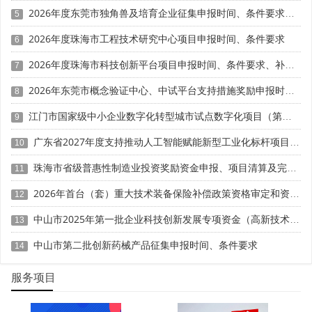
2026年度东莞市独角兽及培育企业征集申报时间、条件要求、扶持政策
1. 高层次团队专项资助
5
2026年度珠海市工程技术研究中心项目申报时间、条件要求
6
机构组建的创新创业团队，经评审可申报市级创新创业
团队项目，最高获得1亿元资助，资金用于技术研发、设备
2026年度珠海市科技创新平台项目申报时间、条件要求、补助奖励
7
采购、人才薪酬、成果转化等。对经珠海市申报入选"珠江
2026年东莞市概念验证中心、中试平台支持措施奖励申报时间、条件要求、奖补标准
8
人才计划"团队项目的，按省资助额度1:1比例给予配套资
助。搭建院士工作站，市级分A、B、C三类：A类与3名及
江门市国家级中小企业数字化转型城市试点数字化项目（第一批）入库申报时间、条件要求、补助奖励
9
以上院士签约合作给予150万元资助，B类与2名院士签约合
广东省2027年度支持推动人工智能赋能新型工业化标杆项目入库申报时间、条件要求、补助奖励
10
作给予100万元，C类与1名院士签约合作给予80万元;省级
院士工作站按市级标准资助，一家建站单位只能以省级或市
珠海市省级普惠性制造业投资奖励资金申报、项目清算及完工验收时间、条件要求、奖补标准
11
级院士工作站名义享受一次建站经费资助。
2026年首台（套）重大技术装备保险补偿政策资格审定和资金申请时间、条件要求、补助标准
12
2. 博士后平台建设补贴
中山市2025年第一批企业科技创新发展专项资金（高新技术企业认定补助）申报时间、条件要求、奖补标准
13
新设博士后科研流动站、工作站经认定后给予100万元
中山市第二批创新药械产品征集申报时间、条件要求
14
建站补贴，分站70万元，创新实践基地50万元。分站、创新
实践基地改设工作站(分站)的，按相应标准补齐差额部分。
服务项目
博士后设站单位每招收1名在站博士后，珠海市给予设站单
位相应工作津贴支持。