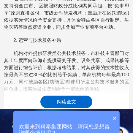
支持资金由市、区按照财政分成比例共同承担，按"免申即
享"原则直接拨付。市级新型研发机构：鼓励所在区(功能区)
依据实际情况给予资金支持，具体金额由各区自行制定。生
物医药等重点赛道企业，同步叠加产业专项平台补助。
2. 运营与技术服务补贴
机构对外提供研发类公共技术服务，市科技主管部门对
其上年度面向珠海市提供研究开发、设备共享、成果转移等
方面进行综合评价，根据考核结果，对其获得的技术性收入
按最高不超过30%的比例给予奖励，单家机构每年最高100
万元。同时鼓励各区(功能区)对使用研发公共技术服务的区
内企业，按实际发生费用给予一定比例的补贴。
项目申报
阅读全文
3.
优先倾斜
持有新型研发机构资质，申报市科技攻关、产学研合
×
作、重大专项时优先立项，同等条件提高资助比例;可优先推
欢迎来到科泰集团网站，请问您是想咨
荐申报广东省重点领域研发计划，配套省级专项资金支持。
询哪个项目呢？