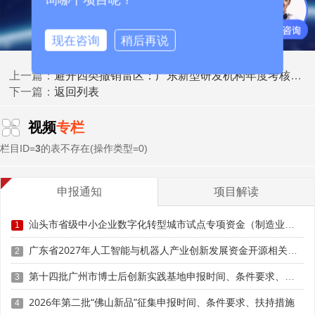
现在咨询
稍后再说
避开四类撤销雷区：广东新型研发机构年度考核、动态复核自查整改手册
上一篇：
返回列表
下一篇：
视频
专栏
栏目ID=
3
的表不存在(操作类型=0)
申报通知
项目解读
汕头市省级中小企业数字化转型城市试点专项资金（制造业数字化改造方向）第七批项目入库申报时间、条件要求、补助奖励
1
(二)全链条人才扶持，解决引才、留才核心痛点
广东省2027年人工智能与机器人产业创新发展资金开源相关项目入库申报时间、条件要求、补助奖励
2
新型研发机构被划定为珠海重点人才载体，人才引进、
第十四批广州市博士后创新实践基地申报时间、条件要求、资助奖励
3
住房、科研津贴、博士后平台政策全部适配叠加，覆盖高层
次团队、青年科研人员、港澳外籍人才。
2026年第二批“佛山新品”征集申报时间、条件要求、扶持措施
4