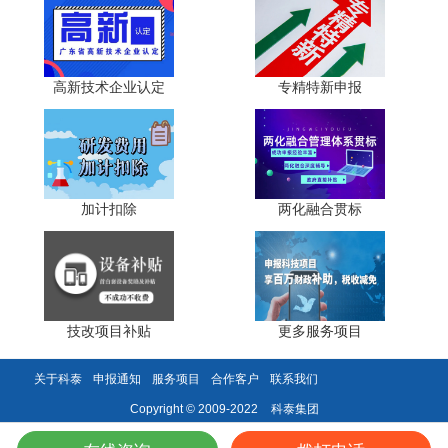
3. 住房与生活配套福利
机构新引进的全日制本科、硕士、博士等青年研发人
高新技术企业认定
专精特新申报
才，可申请珠海市新来珠青年人才住房"一免两减"政策，即
首年免收租金、次年租金为同区域同类型同品质市场商品住
房租金的30%、第三年租金为50%。博士和高级职称人才一
人一套房，硕士、中级职称和高级技师人才两人一套房，本
科和技师人才一人一间房，三年最高可省下12万元租金成
加计扣除
两化融合贯标
本。港澳、外籍科研人才简化居留、工作许可办理流程，享
受同等保障。
4. 人才培养绿色通道
技改项目补贴
更多服务项目
研发人员职称评审开通科创平台专项通道，简化评审流
程、放宽评审条件，重点考核科研成果、技术创新、成果转
关于科泰
申报通知
服务项目
合作客户
联系我们
化等实际贡献，可破格申报高级职称。校企联合培养研究生
可申领实习补贴，降低企业人才培育成本。
科泰集团
Copyright © 2009-2022