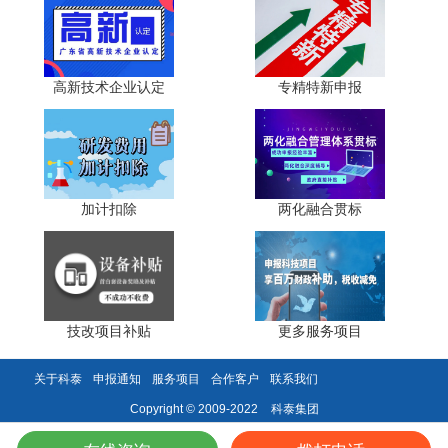
算，不计入经营性收入分母，财务台账单独归集财政拨款与
市场化转化收入，专项审计时清晰划分两类资金，避免财政
资金稀释转化收入占比。
高新技术企业认定
专精特新申报
(三)中长期体系搭建(次年申报、动态评估长效保障)
一是建立常态化技术转移运营机制。设立专职成果转化
专员，对接本地产业园、产业集群，搭建稳定技术服务订单
渠道，每月固定签订2至3份技术开发、专利许可合同，均衡
加计扣除
两化融合贯标
年度转化收入，避免单年数据断层。二是布局中试转化载
体，拓展自产转化产品收入。搭建小型中试生产线，将实验
室自研样品转化为标准化中间产品对外销售，产品销售收入
纳入成果转化核算，丰富收入结构，降低单一技术合同依
赖。三是落实职务成果赋权政策提升转化积极性。依据广东
技改项目补贴
更多服务项目
职务科技成果单列管理政策，放宽科研人员成果处置权限，
简化专利转让评估备案流程，缩短交易周期，持续产出转化
收益。
关于科泰
申报通知
服务项目
合作客户
联系我们
科泰集团
Copyright © 2009-2022
(四)材料佐证补全补救(占比达标但评审扣分专用)