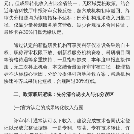
元)，但成果转化收入占比全省统一，无区域宽松政策。结合
近年省科技厅申报评审实操反馈，超六成机构初审驳回、终
审失分根源均为该项指标不达标：部分机构混淆收入归集口
径、仅靠少量检测服务填充营收、缺少合规技术合同佐证，
最终卡在30%门槛无缘认定。
通过认定的新型研发机构可享受科研仪器设备采购自主
权、职称评审权限下放、创新券服务机构资格、科研项目同
等资格待遇等多重扶持，一旦指标缺失，本年度申报直接作
废，无二次补正机会。本文结合最新评审审核口径，梳理指
标不达标核心诱因，分阶段提供可落地补救方案，帮助机构
快速补齐成果转化短板，合规跨过30%红线。
二、政策底层逻辑：先分清合规收入与扣分误区
(一)官方认定的成果转化收入范围
评审审计通常认可以下收入，建议完成技术合同认定登
记以形成完整证据链：一是专利、软著、专有技术转让、许