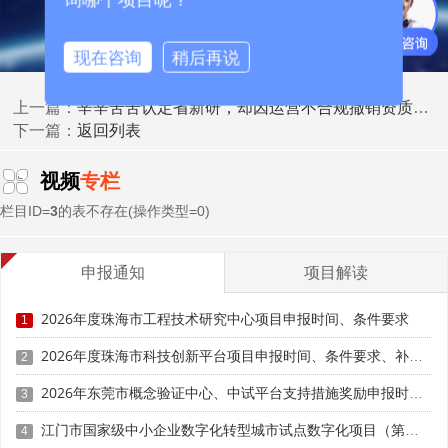
现在咨询
稍后再说
辛辛苦苦认定省新研，却因运营不合规撤销资质？避坑指南收好
上一篇：
返回列表
下一篇：
(三)评审隐性核查要求
视频
专栏
除比例达标外，材料需形成完整证据链：技术登记合
栏目ID=
3
的表不存在(操作类型=0)
同、银行回款凭证、知识产权权属证明、项目验收单、企业
应用反馈;突击签订无实质交付的虚假技术合同，终审直接一
票否决。
申报通知
项目解读
三、成果转化占比不足30%四大补救实操方案
2026年度珠海市工程技术研究中心项目申报时间、条件要求
1
2026年度珠海市科技创新平台项目申报时间、条件要求、补助奖励
(一)短期应急补救(申报前3—6个月适用)
2
2026年东莞市概念验证中心、中试平台支持措施奖励申报时间、条件要求、奖补标准
3
一是盘活自有知识产权，签订许可或转让合同。梳理机
构自有专利、软件著作权，对接省内制造业中小企业签订普
江门市国家级中小企业数字化转型城市试点数字化项目（第一批）入库申报时间、条件要求、补助奖励
4