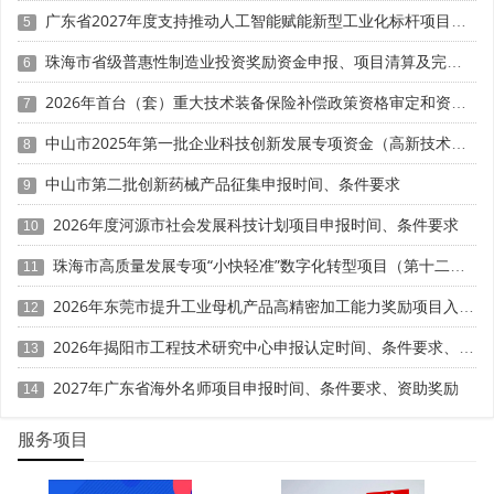
通许可、排他许可协议，完成线上技术合同登记并收取分期
广东省2027年度支持推动人工智能赋能新型工业化标杆项目入库申报时间、条件要求、补助奖励
5
许可费。优先选择广东本地企业合作，评审对本地转化案例
认可度更高，同步留存技术交底、产品改良记录佐证真实落
珠海市省级普惠性制造业投资奖励资金申报、项目清算及完工验收时间、条件要求、奖补标准
6
地。二是承接产业链共性技术委托研发。面向上下游企业开
2026年首台（套）重大技术装备保险补偿政策资格审定和资金申请时间、条件要求、补助标准
7
发定制化新工艺、智能改造方案，合同拆分标注创新研发板
块，该部分款项全额计入成果转化收入，常规运维、检测板
中山市2025年第一批企业科技创新发展专项资金（高新技术企业认定补助）申报时间、条件要求、奖补标准
8
块单独列明不计入，精准拆分营收口径优化比例。三是成果
中山市第二批创新药械产品征集申报时间、条件要求
9
作价入股孵化科创企业。依托自研技术参股新设科技公司，
以知识产权评估作价实缴出资，作价金额按政策计入当年成
2026年度河源市社会发展科技计划项目申报时间、条件要求
10
果转化收入，同时补充股权登记、资产评估报告作为支撑材
珠海市高质量发展专项“小快轻准”数字化转型项目（第十二批）入库储备申报时间、条件要求、补助奖励
料。
11
2026年东莞市提升工业母机产品高精密加工能力奖励项目入库申报时间、条件要求、资助标准
12
(二)财务口径优化调整(合规缩减经营性收入分母)
2026年揭阳市工程技术研究中心申报认定时间、条件要求、扶持奖励
13
一是剥离非经营性、非转化类业务。将仪器租赁、常规
2027年广东省海外名师项目申报时间、条件要求、资助奖励
检测、场地出租等低效业务单独拆分至关联主体，减少当期
14
经营性总收入基数，在转化收入不变前提下提升占比;禁止财
服务项目
务调账、篡改审计报表，需通过真实业务拆分、合同分立完
成。二是区分财政资金核算边界。政府研发专项补助单独核