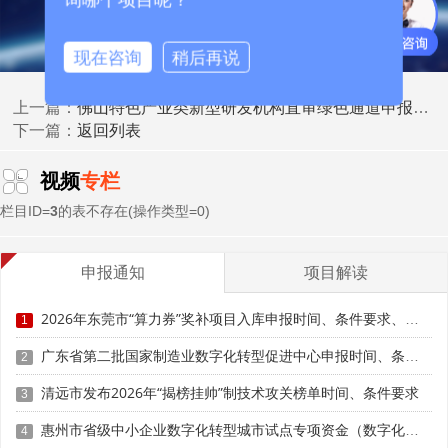
现在咨询
稍后再说
佛山特色产业类新型研发机构直审绿色通道申报条件全解
上一篇：
返回列表
下一篇：
视频
专栏
栏目ID=
3
的表不存在(操作类型=0)
申报通知
项目解读
2026年东莞市“算力券”奖补项目入库申报时间、条件要求、资助奖励
1
二、核心痛点：制度壁垒与链条短板制约集群效能
广东省第二批国家制造业数字化转型促进中心申报时间、条件要求、扶持措施
2
尽管大湾区新型研发机构集群发展成效显著，但受制度
清远市发布2026年“揭榜挂帅”制技术攻关榜单时间、条件要求
3
差异、协同机制、转化链条等因素制约，整体效能尚未充分
释放，核心痛点集中在四方面。
惠州市省级中小企业数字化转型城市试点专项资金（数字化改造项目专题）第八批项目申报时间、条件要求、补助奖励
4