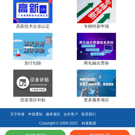
高校、科研机构与企业衔接不紧密，研发成果与市场需求脱
节;技术转移服务体系不完善，专业人才短缺，导致大量科研
成果"沉睡"，转化效率偏低。
高新技术企业认定
专精特新申报
同质化竞争与资源分散，集群协同效应不足。大湾区新
型研发机构数量增长快，但部分领域同质化布局严重，如新
一代信息技术、生物医药等领域重复建设，资源分散、内耗
明显。跨城市、跨机构协同机制不健全，重大科研设施、仪
器设备共享率低;人才、技术等创新资源未能高效流动，集
加计扣除
两化融合贯标
群"聚而不合"，整体协同效应未充分发挥。
三、未来机遇：政策红利与产业需求驱动高质量发展
2026年作为"十五五"开局之年，大湾区新型研发机构集
技改项目补贴
更多服务项目
群迎来制度开放、产业升级、技术革命三重机遇，发展潜力
持续释放。
关于科泰
申报通知
服务项目
合作客户
联系我们
科泰集团
制度型开放深化，破除跨境协同壁垒。国家持续推动大
Copyright © 2009-2022
湾区规则衔接、机制对接，要素跨境流动便利化水平将大幅