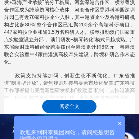
发+珠海产业承接"的分工格局。河套深港合作区、横琴粤澳
合作区成为跨境协同核心载体：河套合作区香港科学园深圳
分园已有近70家科技企业入驻，其中港资企业及香港科研机
构占比超80%;整个合作区已汇聚200余个高端科研项目、
447家科技企业和逾1.5万名科研人才。横琴推动澳门国家重
点实验室设立分部，"澳门研发+横琴转化"模式日趋成熟。广
东省级财政科研经费跨境拨付至港澳累计超6亿元，粤港澳
联合实验室中4家由港澳高校牵头建设，跨境科研合作常态
化。
政策支持持续加码，创新生态不断优化。广东省推
进"制度型开放"，聚焦规则对接与要素市场化配置;广东科技
工作部署提出完善新型研发机构"投建运"机制，支持港澳高
校、科研机构在粤设立分支机构。各地配套政策密集落地：
珠海市对初次认定的省新型研发机构一次性给予150万元奖
阅读全文
励;横琴粤澳深度合作区对合作区企业联合澳门高校产学研示
范基地共建的联合实验室，按企业实际投入资金30%给予资
×
助，单个联合实验室最高200万元。政策红利推动"深圳—香
欢迎来到科泰集团网站，请问您是想咨
港—广州"创新集群连续位居全球百强榜首。
询哪个项目呢？