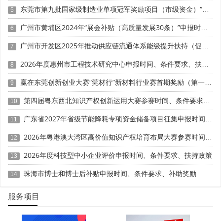
东莞市第九批国家级制造业单项冠军奖励项目（市级资金）“免申即享”时间、条件要求、资助标准
跨境要素流动壁垒突出，制度协同难度大。粤港澳分属
5
不同关税区、法律体系与货币体系，人、财、物、数据跨境
广州市黄埔区2024年“展会补贴（高质量发展30条）”申报时间、条件要求、奖励标准
6
流动堵点明显。科研设备跨境通关流程复杂、耗时久，推高
研发成本;科研资金跨境使用以"一事一议"为主，未形成常态
广州市开发区2025年推动供应链流通体系能级提升扶持（促进新型消费18条）第一批兑现申报时间、条件要求、资助奖励
7
化机制;高价值数据跨境流动受限，制约人工智能、数字经济
2026年度惠州市工程技术研究中心申报时间、条件要求、扶持奖励
8
领域协同创新。此外，三地科研评价、知识产权保护、税收
政策不统一，增加机构跨境合作成本。
赢在东莞创新创业大赛“莞材行”新材料行业赛首期奖励（第一批）申报时间、条件要求、补助标准
9
第四届粤东西北知识产权创新运用大赛参赛时间、条件要求、资助奖励
基础研究投入不足，原始创新能力偏弱。大湾区新型研
10
发机构多聚焦应用技术与产业化，基础研究投入占比偏低，
广东省2027年省级节能降耗专项资金储备项目征集申报时间、条件要求、补助标准
11
原始创新能力与全球顶尖集群差距明显。虽有广州实验室、
2026年粤港澳大湾区高价值知识产权培育布局大赛参赛时间、条件要求、资助奖励
鹏城实验室等布局基础研究，但整体规模不足，重大原创性
12
成果偏少，核心技术对外依存度较高。同时，基础研究周期
2026年度科技型中小企业评价申报时间、条件要求、扶持政策
13
长、投入大，新型研发机构市场化运营压力下，长期投入意
愿不足。
珠海市博士和博士后补贴申报时间、条件要求、补助奖励
14
成果转化链条存在断点，中试支撑能力薄弱。从"实验
服务项目
室"到"生产线"的转化链条不畅，中试环节短板突出。多数新
型研发机构缺乏专业中试平台，小试成果难以快速放大验证;