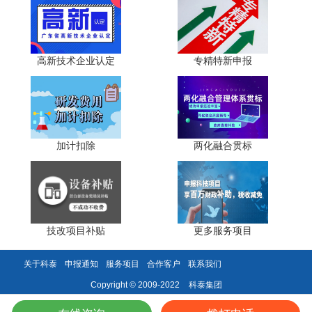
- 验收材料不足：验收前未整理完整材料(研发成果证
明、投入明细、运营报告)，数据前后矛盾、证明材料缺失。
2.规避方案
高新技术企业认定
专精特新申报
- 合规管理：安排专人对接科技主管部门，及时接收政
策通知，严格按要求完成报告提交、资金备案;建立补助资金
使用台账，确保专款专用并留存凭证。
加计扣除
两化融合贯标
- 验收筹备：验收前3- 6个月启动材料准备，按“成果- 投
入- 运营”分类整理材料，核对数据一致性(如研发投入与财务
凭证匹配);模拟验收流程排查漏洞，必要时咨询专业机构协
助完善。
技改项目补贴
更多服务项目
科泰集团(https://www.gdktzx.com/)成立16年来，致力于
高新技术企业认定
名优高新技术产品
关于科泰
申报通知
服务项目
合作客户
联系我们
提供
、
认定、省市工程
中心认定、省市企业技术中心认定、省市工业设计中心认
科泰集团
Copyright © 2009-2022
专精特新中小企业
定、省市重点实验室认定、
、专精特新“小