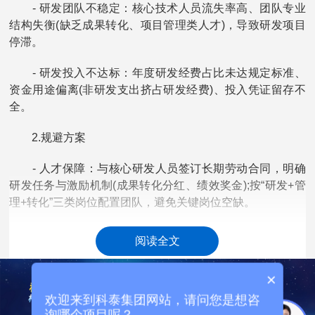
- 研发团队不稳定：核心技术人员流失率高、团队专业
结构失衡(缺乏成果转化、项目管理类人才)，导致研发项目
停滞。
- 研发投入不达标：年度研发经费占比未达规定标准、
资金用途偏离(非研发支出挤占研发经费)、投入凭证留存不
全。
2.规避方案
- 人才保障：与核心研发人员签订长期劳动合同，明确
研发任务与激励机制(成果转化分红、绩效奖金);按“研发+管
理+转化”三类岗位配置团队，避免关键岗位空缺。
- 资金管理：制定年度研发预算，明确资金来源(企业自
阅读全文
筹、政府补助、合作资金);每月监控研发投入进度，优先保
障核心项目资金，留存设备购置发票、人员薪酬明细等凭
×
证。
欢迎来到科泰集团网站，请问您是想咨
询哪个项目呢？