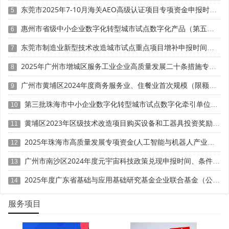
- 知识产权漏洞：未及时申请专利/软件著作权、合作研
东莞市2025年7-10月海关AEO高级认证项目专项资金申报时间、条件要求、扶持奖励
5
发成果权属约定不清，引发成果流失或权属纠纷。
惠州市省级中小企业数字化转型城市试点数字化产品（第五批）征集申报时间、条件要求
6
2.规避方案
东莞市制造业新型技术改造城市试点重点项目增补申报时间、条件要求、补助奖励
7
- 方向校准：结合揭阳产业规划与市场需求确定研发方
2025年广州市增城区服务工业企业高质量发展二十条措施专项资金申报时间、条件要求、补助奖励
8
向，每季度评估项目与产业的匹配度，及时调整偏离方向的
广州市黄埔区2024年度商务服务业、住餐业首次规模（限额）以下转规模（限额）以上奖励申报时间、条件要求、资助标准
课题。
9
第三批珠海市中小企业数字化转型城市试点数字化牵引单位遴选申报时间、条件要求
10
- 产权保护：建立知识产权管理制度，研发项目启动后
同步规划专利/软著申报;产学研合作时，在协议中明确成果
黄埔区2023年区级技术改造项目购买设备和工器具投资奖励 （第一批）申报时间、条件要求、资助标准
11
归属、使用权限及收益分配方式。
2025年珠海市高质量发展专项资金(人工智能与机器人产业发展用途)项目征集申报时间、条件要求、补助奖励
12
四、合规验收阶段：政策执行与验收准备风险
广州市南沙区2024年度元宇宙科技政策兑现申报时间、条件要求、补助奖励
13
1.核心风险点
2025年度广东省基础与应用基础研究基金企业联合基金（公共卫生与医药健康领域）项目申报时间、条件要求、资助奖励
14
- 政策执行偏差：未按要求提交年度经营报告、研发成
服务项目
果备案，或政府补助资金未专款专用。