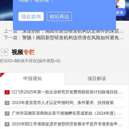
现在咨询
稍后再说
深度剖析：揭阳市新型研发机构认定条件的深层逻辑
上一篇：
警惕！揭阳新型研发机构这些潜在风险如何避免？规避技巧速存
下一篇：
视频
专栏
栏目ID=
3
的表不存在(操作类型=0)
申报通知
项目解读
三、成果转化阶段：方向与产权风险
江门市2025年第一批企业研究开发费用税前加计扣除项目技术鉴定申报时间、条件要求
1
1.核心风险点
2025年度东莞市人才认定申报时间、条件要求、扶持政策
2
- 研发方向脱节：研发课题与揭阳产业需求(如“制造业当
广州市花都区亲商助企若干措施孵化育成奖励（2024年度）申报时间、条件要求、补助奖励
3
家”政策导向)、企业主营业务偏离，导致成果无法产业化。
2025年阳江市省级促进开放型经济发展水平提升专项资金申报时间、条件要求、补助奖励
4