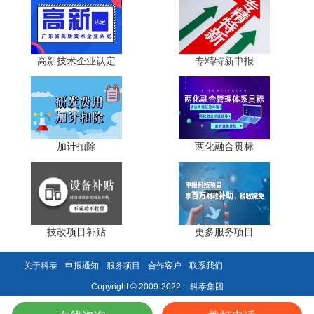
单位公章，送交所属主管部门。
四、形式审查与评审论证
高新技术企业认定
专精特新申报
1.形式审查
- 材料完整性：省科技主管部门委托第三方服务机构对
申报材料的完整性和规范性进行形式审查。
加计扣除
两化融合贯标
- 反馈与修改：根据形式审查意见，及时补充或修改材
料。
2.评审论证
技改项目补贴
更多服务项目
- 评审方式：评审论证包括网上评审、书面评价、现场
考核和组织论证等多种形式。
关于科泰
申报通知
服务项目
合作客户
联系我们
- 专家评审：省级科技管理部门委托第三方组织专家进
科泰集团
Copyright © 2009-2022
行评审论证，提出评审意见。