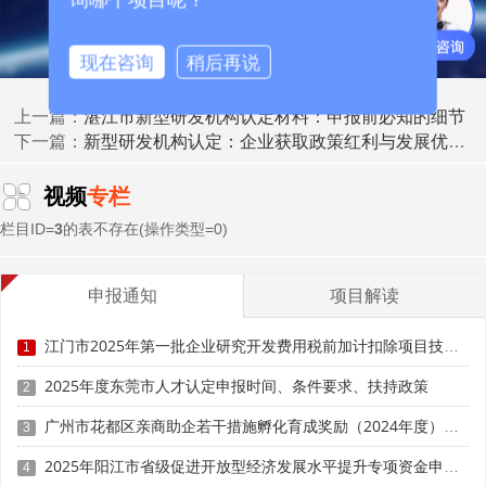
科技成果转化
- 成果转化清单：近3年
项目清单，包括项
目名称、转化方式、转化收入及相关证明材料。
现在咨询
稍后再说
湛江市新型研发机构认定材料：申报前必知的细节
上一篇：
新型研发机构认定：企业获取政策红利与发展优势的重要途径
下一篇：
视频
专栏
栏目ID=
3
的表不存在(操作类型=0)
申报通知
项目解读
江门市2025年第一批企业研究开发费用税前加计扣除项目技术鉴定申报时间、条件要求
1
2025年度东莞市人才认定申报时间、条件要求、扶持政策
2
3.管理制度与人员材料
广州市花都区亲商助企若干措施孵化育成奖励（2024年度）申报时间、条件要求、补助奖励
3
- 管理制度：提交申报单位的管理制度，包括人才引
2025年阳江市省级促进开放型经济发展水平提升专项资金申报时间、条件要求、补助奖励
4
培、薪酬激励、成果转化、科研项目管理、研发经费核算