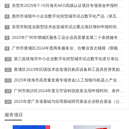
东莞市2025年7-10月海关AEO高级认证项目专项资金申报时间、条件要求、扶持奖励
等。
5
惠州市省级中小企业数字化转型城市试点数字化产品（第五批）征集申报时间、条件要求
6
- 人员名单：提供研发人员名单及资质证明。
东莞市制造业新型技术改造城市试点重点项目增补申报时间、条件要求、补助奖励
7
三、申报流程操作
2025年广州市增城区服务工业企业高质量发展二十条措施专项资金申报时间、条件要求、补助奖励
8
1.在线申报
广州市黄埔区2024年度商务服务业、住餐业首次规模（限额）以下转规模（限额）以上奖励申报时间、条件要求、资助标准
9
- 注册与登录：首次申报的单位可在广东政务服务网或
第三批珠海市中小企业数字化转型城市试点数字化牵引单位遴选申报时间、条件要求
10
省科技业务管理阳光政务平台进行注册。
黄埔区2023年区级技术改造项目购买设备和工器具投资奖励 （第一批）申报时间、条件要求、资助标准
11
- 填写申请书：登录系统后，填写申请书并上传相关材
2025年珠海市高质量发展专项资金(人工智能与机器人产业发展用途)项目征集申报时间、条件要求、补助奖励
12
料。
广州市南沙区2024年度元宇宙科技政策兑现申报时间、条件要求、补助奖励
13
2.审核推荐
2025年度广东省基础与应用基础研究基金企业联合基金（公共卫生与医药健康领域）项目申报时间、条件要求、资助奖励
14
- 主管部门审核：各级主管部门对申报材料进行审核，
服务项目
符合条件的进行推荐。
- 提交纸质材料：审核通过后，打印书面申报书并加盖