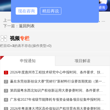
二、强化研发体系整改，提升核心建设成效
现在咨询
稍后再说
研发体系建设不达标是多数技术中心评价不合格的关键
原因，集中体现在研发投入、研发团队、知识产权三大核心
历年评审总结：企业技术中心申报隐性扣分项，现场核查重点盯这几块
上一篇：
指标，整改需逐项对标官方评价指标细化落实。一是规范研
返回列表
下一篇：
发经费投入管理，针对研发经费占比不达标、经费归集不规
范、投入凭证缺失等问题，需严格按照行业及对应层级技术
视频
专栏
中心标准补足研发投入，规范研发经费归集核算范围，整理
栏目ID=
3
的表不存在(操作类型=0)
完善研发费用台账、发票凭证、财务审计报告等佐证材料，
建立常态化研发经费投入保障机制，确保后续年度经费投入
持续达标、有据可查。二是优化研发团队建设，针对核心研
申报通知
项目解读
发人员数量不足、人员结构不合理、高端技术人才缺失、人
员流动频繁无备案等问题，需通过人才引进、内部培养、校
2026年度惠州市工程技术研究中心申报时间、条件要求、扶持奖励
1
企合作等方式扩充研发队伍，完善研发人员考勤、岗位配
赢在东莞创新创业大赛“莞材行”新材料行业赛首期奖励（第一批）申报时间、条件要求、补助标准
2
置、社保缴纳等佐证材料，搭建稳定的核心研发团队，同时
优化团队梯队结构，保障技术研发工作的连续性与专业性。
第四届粤东西北知识产权创新运用大赛参赛时间、条件要求、资助奖励
3
三是补齐知识产权成果短板，针对年度专利、软著、技术成
广东省2027年省级节能降耗专项资金储备项目征集申报时间、条件要求、补助标准
4
果数量不足，无核心技术突破、成果转化低效等问题，需制
定短期成果攻坚计划，加快新技术、新工艺研发，积极申报
2026年粤港澳大湾区高价值知识产权培育布局大赛参赛时间、条件要求、资助奖励
5