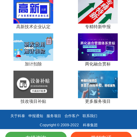
初审阶段即会被重点扣分。
合规信用审查：一票否决项不可忽视。 新规明确，申请
受理截止日期前三年内，存在走私行为、被确定为重大税收
高新技术企业认定
专精特新申报
违法失信主体、或其他严重违法失信行为的，直接不予认
定。隐形风险在于：企业忽视子公司或关联企业信用记录，
或未及时处理历史轻微违法记录，导致申报时被一票否决。
四、细节为王，合规布局方能顺利通关
加计扣除
两化融合贯标
企业技术中心认定，本质是对企业创新能力、管理水
平、合规意识的综合检验。2026年评审更趋严格，大量失败
源于细节疏漏，而非硬实力不足。企业需摒弃"重材料堆
砌、轻细节打磨"的误区，以新规为纲，提前梳理加分项的
技改项目补贴
更多服务项目
隐性门槛，规避扣分点的隐蔽漏洞：知识产权重质量、产学
研重实效、研发费用重合规、创新体系重落地。
关于科泰
申报通知
服务项目
合作客户
联系我们
认定之路无捷径，唯有深耕细节、合规布局，精准把握
科泰集团
Copyright © 2009-2022
加分项与扣分点的核心逻辑，才能在激烈的评审中脱颖而
出，顺利拿下企业技术中心资质，为长远发展注入强劲创新