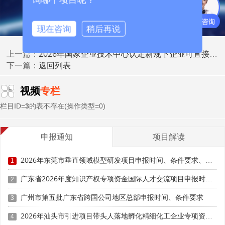
度契合，需提供完整的研发与权属证明。
现在咨询
稍后再说
产学研合作加分：拒绝"纸面合作"。 承担国家重大专
项、共建实验室等可加分，但仅签框架协议、无实质成果
2026年国家企业技术中心认定新规下企业可直接申报的三大硬指标解析
上一篇：
的"虚假合作"已被严令禁止。评审重点核查合作成果落地证
返回列表
下一篇：
明：共同专利、技术转让合同、产业化项目记录等缺一不
可。空白合作协议、无实质投入的合作将被判定为无效加
视频
专栏
分。
栏目ID=
3
的表不存在(操作类型=0)
成果转化加分：数据需闭环可追溯。 新产品销售收入占
比、技术交易到账金额是关键加分指标。陷阱在于数据逻辑
申报通知
项目解读
不一致：申报材料、审计报告、税务报表数据矛盾，或成果
转化无立项、验收、销售发票等完整佐证。评审要求建
2026年东莞市垂直领域模型研发项目申报时间、条件要求、资助奖励
1
立"研发立项→过程记录→成果产出→产品应用→市场收
益"的完整证据链，确保研发成果真正落地。
广东省2026年度知识产权专项资金国际人才交流项目申报时间、条件要求
2
三、扣分点隐形，隐蔽漏洞最易失分
广州市第五批广东省跨国公司地区总部申报时间、条件要求
3
2026年汕头市引进项目带头人落地孵化精细化工企业专项资金申报时间、条件要求、资助奖励
4
相较于显性加分项，扣分点更具隐蔽性，多藏在材料合