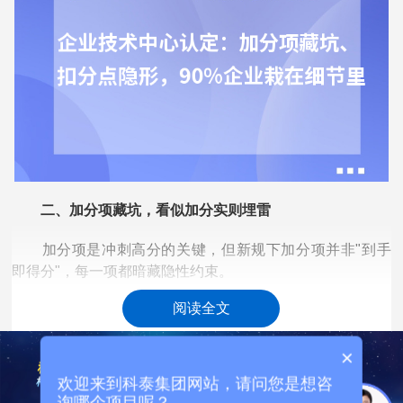
二、加分项藏坑，看似加分实则埋雷
加分项是冲刺高分的关键，但新规下加分项并非"到手
即得分"，每一项都暗藏隐性约束。
阅读全文
知识产权加分：重质量更重关联性。 拥有发明专利、参
与标准制定是核心加分项，但陷阱集中在关联性与有效性。
×
部分企业堆砌无关专利，或专利无缴费单据、权属存疑;参与
标准制定仅挂名，无实际起草记录，这类情况不仅不加分，
欢迎来到科泰集团网站，请问您是想咨
还会因材料不实影响评审。新规强调知识产权与主营业务高
询哪个项目呢？