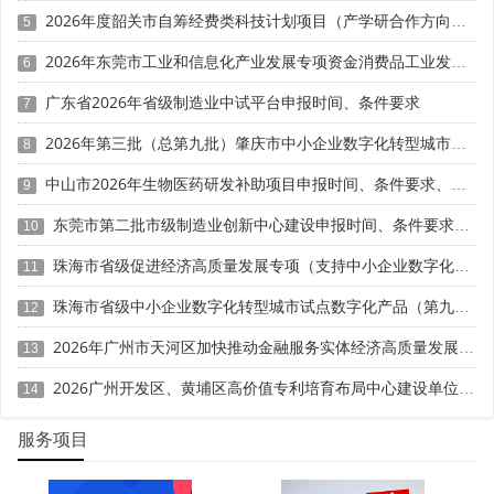
规、数据归集、体系建设等细节中。
2026年度韶关市自筹经费类科技计划项目（产学研合作方向）申报时间、条件要求
5
研发费用归集：口径错误直接重罚。 研发费用是基础门
2026年东莞市工业和信息化产业发展专项资金消费品工业发展奖励项目“免申即享”时间、条件要求、补助奖励
6
槛，也是重灾区扣分点。常见问题包括：将非研发设备折
广东省2026年省级制造业中试平台申报时间、条件要求
7
旧、生产人员薪酬混入研发费用;无独立研发辅助账，费用无
法对应具体项目。新规下，研发费用需严格按口径归集，数
2026年第三批（总第九批）肇庆市中小企业数字化转型城市试点数字化改造项目申报时间、条件要求、补助奖励
8
据需与审计、税务报表完全一致，否则将大幅失分。
中山市2026年生物医药研发补助项目申报时间、条件要求、奖励标准
9
人员资质核查："挂名研发"零容忍。 专职研发人员需满
东莞市第二批市级制造业创新中心建设申报时间、条件要求、扶持奖励
10
足150人门槛，且为全职在岗人员。隐形扣分点在于：人员
珠海市省级促进经济高质量发展专项（支持中小企业数字化转型）“小快轻准”数字化转型项目（第十一批）入库储备申报时间、条件要求、补助奖励
社保记录断层、兼职人员计入研发人数、核心人员无岗位职
11
责证明。评审会通过社保、个税记录交叉核验，"挂名人
珠海市省级中小企业数字化转型城市试点数字化产品（第九批）征集申报时间、条件要求
12
员"一经查实，将直接影响认定结果。
2026年广州市天河区加快推动金融服务实体经济高质量发展（支持企业利用知识产权融资）政策兑现申报时间、条件要求、扶持奖励
13
创新体系虚化：材料"大而空"必失分。 技术中心组织体
2026广州开发区、黄埔区高价值专利培育布局中心建设单位申报时间、条件要求、扶持奖励
14
系健全是基本条件，但很多企业材料仅罗列制度，无执行痕
迹。扣分点包括：研发方向发散，与主业关联度低;无完整的
服务项目
项目立项、过程管理、结题验收档案;技术中心无独立架构，
依附于生产部门。这类问题直接反映企业创新能力真实性，