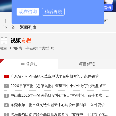
质。
现在咨询
稍后再说
首先，认定与评价工作由国家发展改革委牵头，商财政
2026企业技术中心认定：三大硬门槛，缺一不可
上一篇：
部、海关总署、税务总局开展，多部门协同确保认定工作的
返回列表
下一篇：
权威性与公正性。其次，新版办法明确技术中心核心职责包
含"开展科学研究和产业技术研发"，将基础研究、前沿技术
视频
专栏
研发纳入核心任务，引导企业从技术应用向技术研究与产业
创新融合转型。同时，评价指标加大知识产权质量、技术标
栏目ID=
3
的表不存在(操作类型=0)
准制定、重大技术攻关成果等权重，不再单纯考核专利数
量，重点考察专利转化价值、行业引领作用，确保创新成果
申报通知
项目解读
能切实推动产业升级。
广东省2026年省级制造业中试平台申报时间、条件要求
1
三、监管机制从严从密，筑牢"合规底线+信用约束"
2026年第三批（总第九批）肇庆市中小企业数字化转型城市试点数字化改造项目申报时间、条件要求、补助奖励
2
2026年认定第三大核心趋势是监管体系全面收紧，构建
中山市2026年生物医药研发补助项目申报时间、条件要求、奖励标准
全流程监管与信用联动约束机制，将合规要求贯穿申报、认
3
定、运行全周期，严厉打击违规行为，保障认定工作的严肃
东莞市第二批市级制造业创新中心建设申报时间、条件要求、扶持奖励
4
性与权威性。
珠海市省级促进经济高质量发展专项（支持中小企业数字化转型）“小快轻准”数字化转型项目（第十一批）入库储备申报时间、条件要求、补助奖励
5