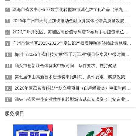
一方面，多部门协同监管，数据闭环核验。新政明确由
珠海市省级中小企业数字化转型城市试点数字化产品（第九批）征集申报时间、条件要求
6
国家发展改革委牵头，商财政部、海关总署、税务总局开展
认定与评价工作。各部门依据职责对企业研发报表、汇算清
2026年广州市天河区加快推动金融服务实体经济高质量发展（支持企业利用知识产权融资）政策兑现申报时间、条件要求、扶持奖励
7
缴、社保记录、固定资产台账等进行核验，确保数据真实一
2026广州开发区、黄埔区高价值专利培育布局中心建设单位申报时间、条件要求、扶持奖励
8
致。一旦发现数据造假、材料虚假等行为，直接取消资格并
纳入信用黑名单，实施联合惩戒。
广州市黄埔区2025-2026年度知识产权质押融资补贴政策兑现申报时间、条件要求、资助奖励
9
另一方面，违规惩戒力度升级，信用约束长效化。新版
梅州市2026年省科技支撑“百千万工程”项目征集及申报时间、条件要求、资助奖励
10
办法细化撤销资格情形，除提供虚假材料外，发生重大质量
汕头市创新联合体备案申报时间、条件要求、扶持奖励
11
安全事故、严重违法失信行为、偷税骗税等均会被撤销资
格。此外，认定企业需持续保持创新投入与运行质量，接受
第七届佛山高新技术进步奖申报时间、条件要求、奖励政策
12
动态监测，确保技术中心持续发挥创新作用，杜绝"重认
2026年度茂名市科技计划立项项目（自筹经费类）申报时间、条件要求
13
定、轻运行"现象。
汕头市省级中小企业数字化转型城市试点专项资金（制造业数字化改造方向）第六批项目入库申报时间、条件要求、补助奖励
14
结语
服务项目
2026年企业技术中心认定新政以"提质、求真、从严"为
核心逻辑，三大趋势环环相扣，共同推动企业技术创新
从"量的积累"迈向"质的飞跃"。对于企业而言，需摒弃短期