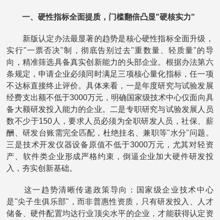
一、硬性指标全面提质，门槛翻倍凸显"硬核实力"
新版认定办法最显著的趋势是核心硬性指标全面升级，
实行"一票否决"制，彻底告别过去"重数量、轻质量"的导
向，精准筛选具备真实创新能力的头部企业。根据办法第六
条规定，申请企业必须同时满足三项核心量化指标，任一项
不达标直接终止评价。具体来看，一是年度研究与试验发展
经费支出额不低于3000万元，明确国家级技术中心仅面向具
备大额研发投入能力的企业。二是专职研究与试验发展人员
数不少于150人，要求人员必须为全职研发人员，社保、薪
酬、研发台账需完全匹配，杜绝挂名、兼职等"水分"问题。
三是技术开发仪器设备原值不低于3000万元，尤其对轻资
产、软件类企业形成严格约束，倒逼企业加大硬件研发投
入，夯实创新基础。
这一趋势清晰传递政策导向：国家级企业技术中心
是"尖子生俱乐部"，而非普惠性资质，只有研发投入、人才
储备、硬件配置均达行业顶尖水平的企业，才能获得认定资