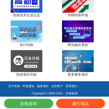
投机思维，聚焦研发投入、创新质量、合规管理三大核心，
提前布局、夯实基础，方能在严格的认定标准中脱颖而出，
借助国家级技术中心平台，强化行业竞争力，助力高质量发
高新技术企业认定
专精特新申报
展。
科泰集团(https://www.gdktzx.com/)成立17年来，致力于
高新技术企业认定
名优高新技术产品
提供
、
认定、省市工程
加计扣除
两化融合贯标
中心认定、省市企业技术中心认定、省市工业设计中心认
专精特新中小企业
定、省市重点实验室认定、
、专精特新“小
研发费用
加计扣除
两化融合贯标
巨人”、专利软著申请、
、
认
证、科技型中小企业评价入库、创新创业大赛、专利奖、科
科技成果评价
科技成果转化
学技术奖、
、
等服务。关注【科
技改项目补贴
更多服务项目
小泰】公众号，及时获取最新科技项目资讯!
关于科泰
申报通知
服务项目
合作客户
联系我们
科泰集团
Copyright © 2009-2022
在线咨询
拨打电话