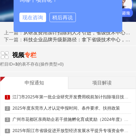
例如：合肥的量子信息产业联盟，优先吸纳省级技术中
心企业参与标准制定。
现在咨询
稍后再说
三、成果转化：从实验室到市场的“最后一公里”突破
从研发费用加计扣除到人才引进，省级技术中心如何为企业“降本增效”？
上一篇：
科技企业品牌升级新路径：拿下省级技术中心，客户信任度提升70%？
下一篇：
1. 中试基地与产业化补贴
视频
专栏
多地政府对技术中心企业的中试生产线提供最高1000万
元补贴(如山东);
栏目ID=
3
的表不存在(操作类型=0)
成果转化项目可申请产业化资金支持(如深圳最高补贴
申报通知
项目解读
300万元)。
江门市2025年第一批企业研究开发费用税前加计扣除项目技术鉴定申报时间、条件要求
2. 优先对接资本市场
1
2025年度东莞市人才认定申报时间、条件要求、扶持政策
2
技术中心资质可提升企业估值，吸引风险投资、产业基
金关注;
广州市花都区亲商助企若干措施孵化育成奖励（2024年度）申报时间、条件要求、补助奖励
3
2025年阳江市省级促进开放型经济发展水平提升专项资金申报时间、条件要求、补助奖励
4
科创板审核中，产学研合作成果是重要的技术先进性证