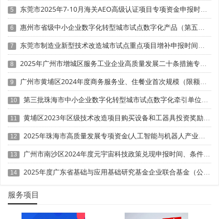
明。
东莞市2025年7-10月海关AEO高级认证项目专项资金申报时间、条件要求、扶持奖励
5
3. 市场推广支持
惠州市省级中小企业数字化转型城市试点数字化产品（第五批）征集申报时间、条件要求
6
东莞市制造业新型技术改造城市试点重点项目增补申报时间、条件要求、补助奖励
7
政府优先采购技术中心企业的创新产品(如智慧城市、医
疗AI解决方案);
2025年广州市增城区服务工业企业高质量发展二十条措施专项资金申报时间、条件要求、补助奖励
8
可进入政府采购推荐目录，快速打开B端市场。
广州市黄埔区2024年度商务服务业、住餐业首次规模（限额）以下转规模（限额）以上奖励申报时间、条件要求、资助标准
9
第三批珠海市中小企业数字化转型城市试点数字化牵引单位遴选申报时间、条件要求
10
四、企业如何借力省级技术中心构建产学研闭环?
黄埔区2023年区级技术改造项目购买设备和工器具投资奖励 （第一批）申报时间、条件要求、资助标准
11
1. 明确合作方向：
聚焦行业痛点，选择匹配的高校团队
2025年珠海市高质量发展专项资金(人工智能与机器人产业发展用途)项目征集申报时间、条件要求、补助奖励
(如生物医药企业重点对接医学院校);
12
广州市南沙区2024年度元宇宙科技政策兑现申报时间、条件要求、补助奖励
13
2. 用好政策工具：
申请联合实验室补贴、横向课题加计
扣除等支持;
2025年度广东省基础与应用基础研究基金企业联合基金（公共卫生与医药健康领域）项目申报时间、条件要求、资助奖励
14
3. 建立长效机制：
与高校签订战略合作协议，确保技术
服务项目
持续迭代;