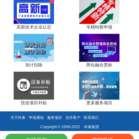
4. 关注地方特色：
如长三角地区侧重集成电路，成渝地
区聚焦智能制造。
高新技术企业认定
专精特新申报
加计扣除
两化融合贯标
技改项目补贴
更多服务项目
科泰集团(https://www.gdktzx.com/)成立16年来，致力于
关于科泰
申报通知
服务项目
合作客户
联系我们
高新技术企业认定
名优高新技术产品
提供
、
认定、省市工程
科泰集团
Copyright © 2009-2022
中心认定、省市企业技术中心认定、省市工业设计中心认