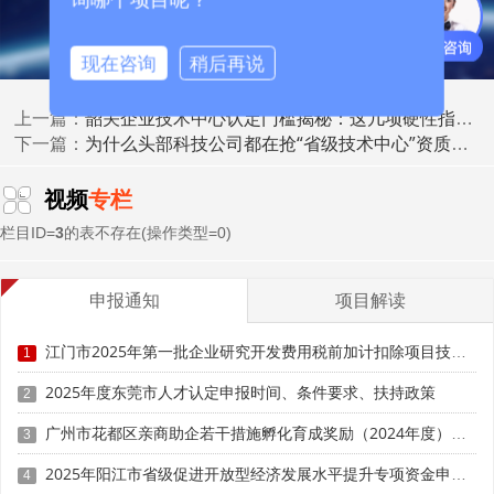
现在咨询
稍后再说
韶关企业技术中心认定门槛揭秘：这几项硬性指标你必须知道
上一篇：
为什么头部科技公司都在抢“省级技术中心”资质？背后藏着哪些资源倾斜？
下一篇：
视频
专栏
栏目ID=
3
的表不存在(操作类型=0)
申报通知
项目解读
江门市2025年第一批企业研究开发费用税前加计扣除项目技术鉴定申报时间、条件要求
1
(二)研发投入与成果硬指标
2025年度东莞市人才认定申报时间、条件要求、扶持政策
2
企业技术中心应具备完善的研究、开发、试验条件，拥
广州市花都区亲商助企若干措施孵化育成奖励（2024年度）申报时间、条件要求、补助奖励
3
有较高的技术创新能力以及充足的研究开发投入。在研发投
2025年阳江市省级促进开放型经济发展水平提升专项资金申报时间、条件要求、补助奖励
4
入方面，科技活动经费支出额、科技活动经费支出额占产品