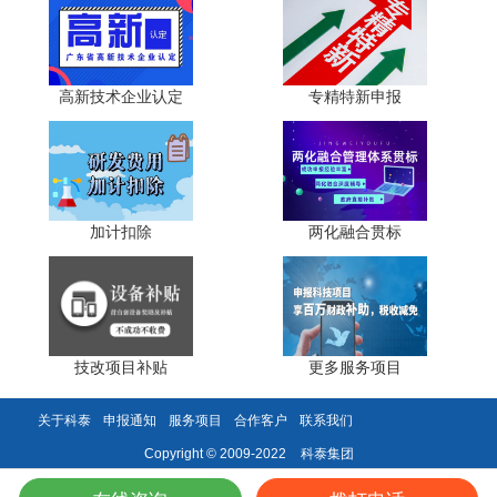
术难题，提升自身技术创新的广度与深度。
(二)创新人才队伍建设
高新技术企业认定
专精特新申报
拥有技术水平精湛、实践经验丰富的技术带头人，以及
一定规模的高素质技术人才队伍，是企业在行业内具备强大
创新人才优势的重要标志。技术带头人凭借其深厚的专业知
识和敏锐的技术洞察力，能够精准把握技术研发方向，组织
团队攻克关键技术难关。而技术人才队伍则是创新活动的具
加计扣除
两化融合贯标
体执行者，他们将创意转化为实际的技术成果和产品。一支
结构合理、富有创造力的技术人才队伍，为企业技术创新注
入源源不断的活力与动力。
技改项目补贴
更多服务项目
科泰集团(https://www.gdktzx.com/)成立16年来，致力于
高新技术企业认定
名优高新技术产品
提供
、
认定、省市工程
关于科泰
申报通知
服务项目
合作客户
联系我们
中心认定、省市企业技术中心认定、省市工业设计中心认
专精特新中小企业
定、省市重点实验室认定、
、专精特新“小
科泰集团
Copyright © 2009-2022
研发费用
加计扣除
两化融合贯标
巨人”、专利软著申请、
、
认