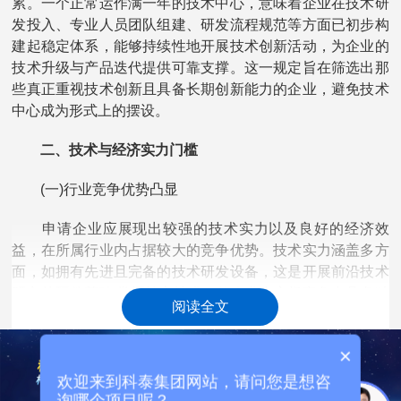
累。一个正常运作满一年的技术中心，意味着企业在技术研
发投入、专业人员团队组建、研发流程规范等方面已初步构
建起稳定体系，能够持续性地开展技术创新活动，为企业的
技术升级与产品迭代提供可靠支撑。这一规定旨在筛选出那
些真正重视技术创新且具备长期创新能力的企业，避免技术
中心成为形式上的摆设。
二、技术与经济实力门槛
(一)行业竞争优势凸显
申请企业应展现出较强的技术实力以及良好的经济效
益，在所属行业内占据较大的竞争优势。技术实力涵盖多方
面，如拥有先进且完备的技术研发设备，这是开展前沿技术
研究的硬件基础;掌握核心技术，使企业在市场竞争中具备独
阅读全文
特的差异化优势;具备解决行业关键技术难题的能力，能够引
领行业技术发展方向。经济效益则通过企业的营业收入规
×
模、利润水平以及市场份额等直观指标得以体现。强大的技
术与经济实力不仅是企业过往发展成果的彰显，更是其未来
欢迎来到科泰集团网站，请问您是想咨
询哪个项目呢？
持续创新与拓展市场的有力保障。