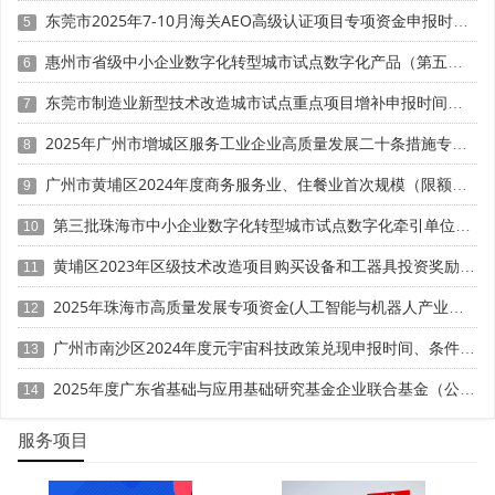
销售收入的比重(按行业系数折算后)是极为关键的衡量指
东莞市2025年7-10月海关AEO高级认证项目专项资金申报时间、条件要求、扶持奖励
5
标。以工业企业为例，科技活动经费支出额需达到300万
惠州市省级中小企业数字化转型城市试点数字化产品（第五批）征集申报时间、条件要求
元，占产品销售收入的比重不低于2%。同时，企业还需拥
6
有自主知识产权的核心技术以及具有一定市场影响力的知名
东莞市制造业新型技术改造城市试点重点项目增补申报时间、条件要求、补助奖励
7
品牌，其研究开发与创新水平在行业内应具备一定的领先优
2025年广州市增城区服务工业企业高质量发展二十条措施专项资金申报时间、条件要求、补助奖励
势。这些指标明确了企业在技术创新投入与产出方面的量化
8
要求，督促企业加大研发力度，提升创新成果转化能力。
广州市黄埔区2024年度商务服务业、住餐业首次规模（限额）以下转规模（限额）以上奖励申报时间、条件要求、资助标准
9
三、组织管理与人才支撑条件
第三批珠海市中小企业数字化转型城市试点数字化牵引单位遴选申报时间、条件要求
10
黄埔区2023年区级技术改造项目购买设备和工器具投资奖励 （第一批）申报时间、条件要求、资助标准
(一)健全组织体系与产学研合作
11
2025年珠海市高质量发展专项资金(人工智能与机器人产业发展用途)项目征集申报时间、条件要求、补助奖励
12
企业技术中心的组织体系必须健全，运作管理规范有
序，具备清晰明确的发展规划和发展目标。合理的组织架构
广州市南沙区2024年度元宇宙科技政策兑现申报时间、条件要求、补助奖励
13
能够明确各部门职责，确保技术中心内部沟通顺畅、协作高
2025年度广东省基础与应用基础研究基金企业联合基金（公共卫生与医药健康领域）项目申报时间、条件要求、资助奖励
14
效，各项研发工作得以有条不紊地推进。此外，与高校或科
研院所建立稳定的合作渠道也是重要的加分项。通过产学研
服务项目
合作，企业能够充分整合外部优质科研资源，借助高校和科
研院所的专业知识与研究力量，拓宽技术创新思路，攻克技