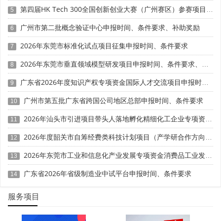
高品碳排放强度需低于行业平均水平。
第四届HK Tech 300全国创新创业大赛（广州赛区）参赛项目征集时间、条件要求、扶持奖励
5
广州市第二批概念验证中心申报时间、条件要求、补助奖励
6
针对工业减排装备、环保耗材、低碳建材等主流品类，
评价还增设环保材质占比、废气净化效率、低碳工艺应用等
2026年东莞市标准化试点项目征集申报时间、条件要求
7
细分指标。国家相关文件明确提出，减排类名优高品实行分
2026年东莞市垂直领域模型研发项目申报时间、条件要求、资助奖励
级评价机制，将低碳指标纳入硬性考核，逐步推动减排标准
8
与国际绿色规则接轨，倒逼企业优化生产工艺，降低产品碳
广东省2026年度知识产权专项资金国际人才交流项目申报时间、条件要求
9
排属性。
广州市第五批广东省跨国公司地区总部申报时间、条件要求
10
三、循环经济类产品核心评价标准
2026年汕头市引进项目带头人落地孵化精细化工企业专项资金申报时间、条件要求、资助奖励
11
循环经济类产品围绕减量化、再利用、资源化三大原则
2026年度韶关市自筹经费类科技计划项目（产学研合作方向）申报时间、条件要求
12
开展评价。评价内容涵盖产品绿色设计、易拆解性能、再生
2026年东莞市工业和信息化产业发展专项资金消费品工业发展奖励项目“免申即享”时间、条件要求、补助奖励
材料占比、回收再利用效率四大板块。
13
广东省2026年省级制造业中试平台申报时间、条件要求
14
在设计层面，要求产品采用易回收、易拆解、易再生结
构设计，减少复杂复合材料使用。在材质层面，明确再生塑
服务项目
料、再生金属、再生纤维等再生原料的最低使用占比，不同
品类产品设置差异化指标要求。对于再制造产品、二手流通