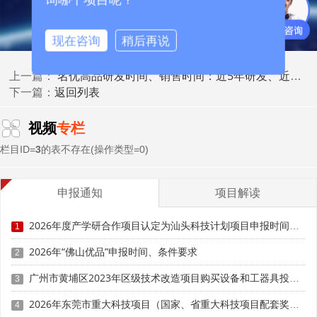
现在咨询
稍后再说
名优高品研发时间、销售时间：近5年研发、近3年销售怎么界定
上一篇：
返回列表
下一篇：
二、减排类产品核心评价标准
视频
专栏
减排类产品聚焦生产、使用全流程污染物与温室气体管
栏目ID=
3
的表不存在(操作类型=0)
控，主要遵循《绿色产品评价通则》(GB/T 33761-2024)及
各行业清洁生产评价指标体系。需要特别说明的是，GB/T
申报通知
项目解读
33761-2017版已于2024年废止，现行有效版本为2024年11
月28日实施的修订版。
2026年度产学研合作项目认定为汕头科技计划项目申报时间、条件要求
1
该类产品评价以碳足迹核算、污染物排放限值为两大核
2026年“佛山优品”申报时间、条件要求
2
心内容。首先要求产品在生产环节废气、废水、固体废弃物
排放完全符合国家污染物排放标准，无超标排放记录。其
广州市黄埔区2023年区级技术改造项目购买设备和工器具投资奖励（第四批）申报时间、条件要求、补助标准
3
次，新增全生命周期碳足迹评价指标，完整核算产品从原料
2026年东莞市重大科技项目（国家、省重大科技项目配套奖励）入库备案申报时间、条件要求
4
开采、生产制造、运输使用到报废阶段的碳排放总量，名优