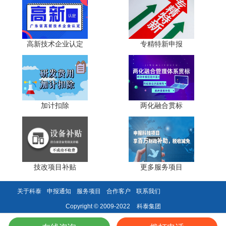
产品、再生资源制品，还需考核产品安全性能、使用寿命、
质量稳定性，同时规范产品回收渠道与标识标注。
按照国务院《关于加快构建废弃物循环利用体系的意
高新技术企业认定
专精特新申报
见》(国办发〔2024〕7号)要求，循环经济名优高品需建立
完整的回收处置溯源体系，确保产品报废后可高效资源化利
用，杜绝二次污染。该意见提出，到2025年初步建成覆盖各
领域、各环节的废弃物循环利用体系，到2030年建成覆盖全
面、运转高效、规范有序的废弃物循环利用体系，废弃物循
加计扣除
两化融合贯标
环利用水平总体居于世界前列。
需要说明的是，原文提到的《循环经济绩效评价技术导
则》国家标准目前正在修订中，2026年4月已发布征求意见
稿，尚未正式发布，企业需关注最新进展。
技改项目补贴
更多服务项目
四、行业整体发展趋势
关于科泰
申报通知
服务项目
合作客户
联系我们
第一，标准体系持续细化融合。未来节能、减排、循环
科泰集团
Copyright © 2009-2022
经济三类产品评价标准将进一步打通边界，构建"能效+低碳
+循环"一体化综合评价体系，单一指标达标模式逐步被全维