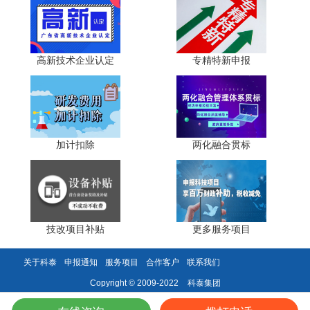
正常经营满3年：2026年申报，近3年销售周期为2023
年1月1日至2025年12月31日，销售收入总额为3年营收合
计。
高新技术企业认定
专精特新申报
研发占比计算：若2025年销售收入6000万元(5000万至
2亿档)，则近3年研发费用总额需大于等于近3年销售总额乘
以4%。
加计扣除
两化融合贯标
关键卡点提醒：2025年12月31日为近3年销售收入统计
截止日，2026年营收不纳入该周期核算。
四、特殊情形处理与常见误区规避
特殊情形处理：
技改项目补贴
更多服务项目
跨年度申报(如2026年10月申报)：无论申报月份，近3
关于科泰
申报通知
服务项目
合作客户
联系我们
年周期均截止2025年12月31日，不按自然月追溯。
科泰集团
Copyright © 2009-2022
重组或并购企业：近周期从重组完成年度起算，需提供