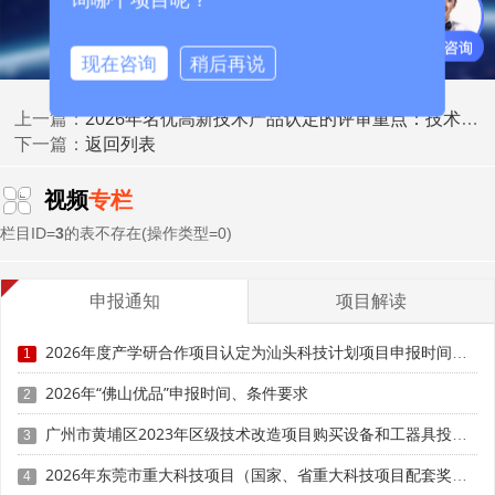
研发活动认定：近3年内研发需符合政策定义(自主研
发、受让、受赠、并购等方式)，常规生产、售后测试、市场
现在咨询
稍后再说
调研等费用不得计入研发支出。
2026年名优高新技术产品认定的评审重点：技术先进性、自主知识产权、市场前景
上一篇：
卡点计算示例(2026年申报)：
返回列表
下一篇：
正常经营满3年：2026年申报，近3年研发周期为2023
视频
专栏
年1月1日至2025年12月31日，涵盖3个完整会计年度。
栏目ID=
3
的表不存在(操作类型=0)
经营期2年(2024年成立)：2026年申报，近3年研发周期
为2024年1月1日至2025年12月31日，按实际2年核算。
申报通知
项目解读
关键卡点提醒：2025年12月31日为近3年研发费用归集
2026年度产学研合作项目认定为汕头科技计划项目申报时间、条件要求
1
截止日，2026年发生的研发费用不计入该周期。
2026年“佛山优品”申报时间、条件要求
2
三、近3年销售时间：界定标准与卡点计算
广州市黄埔区2023年区级技术改造项目购买设备和工器具投资奖励（第四批）申报时间、条件要求、补助标准
3
核心界定规则："近3年销售"主要用于研发费用占比、高
2026年东莞市重大科技项目（国家、省重大科技项目配套奖励）入库备案申报时间、条件要求
4
新技术产品收入占比等核心指标计算，口径为申报前连续3