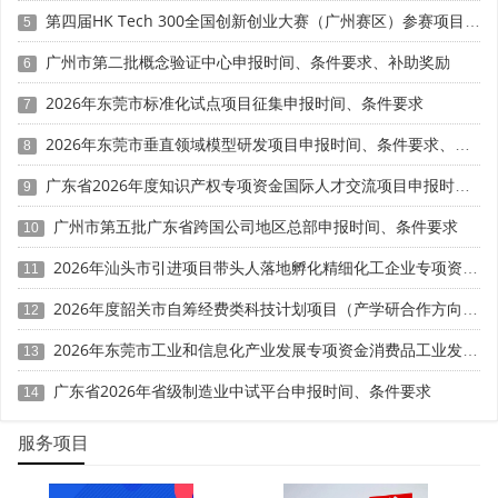
个完整会计年度，不含申报当年。销售收入为主营业务收入
第四届HK Tech 300全国创新创业大赛（广州赛区）参赛项目征集时间、条件要求、扶持奖励
5
与其他业务收入之和，按企业所得税年度纳税申报表口径计
广州市第二批概念验证中心申报时间、条件要求、补助奖励
6
算。
2026年东莞市标准化试点项目征集申报时间、条件要求
7
周期起算：同近3年研发逻辑，以申报前一年为终点，
2026年东莞市垂直领域模型研发项目申报时间、条件要求、资助奖励
向前追溯3个完整会计年度。
8
广东省2026年度知识产权专项资金国际人才交流项目申报时间、条件要求
9
分档判定口径：高企认定中，近3年研发费用占比分档
(5%、4%、3%)，以最近一年销售收入为判定依据。最近一
广州市第五批广东省跨国公司地区总部申报时间、条件要求
10
年销售收入小于5000万元(含)的企业，比例不低于5%;最近
2026年汕头市引进项目带头人落地孵化精细化工企业专项资金申报时间、条件要求、资助奖励
11
一年销售收入在5000万元至2亿元(含)的企业，比例不低于
4%;最近一年销售收入在2亿元以上的企业，比例不低于
2026年度韶关市自筹经费类科技计划项目（产学研合作方向）申报时间、条件要求
12
3%。其中，企业在中国境内发生的研究开发费用总额占全
2026年东莞市工业和信息化产业发展专项资金消费品工业发展奖励项目“免申即享”时间、条件要求、补助奖励
13
部研究开发费用总额的比例不低于60%。
广东省2026年省级制造业中试平台申报时间、条件要求
14
经营期不足3年：按实际经营周期计算，如经营2年则核
算2年数据，经营1年则核算1年数据。
服务项目
卡点计算示例(2026年申报)：