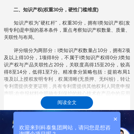
二、知识产权(权重30分，硬性门槛维度)
知识产权为"硬杠杆"，权重30分，拥有I类知识产权(发
明专利)是申报的基本条件，重点考察知识产权数量、质量、
关联性与布局。
评分细分为两部分：I类知识产权数量占10分，拥有2项
及以上得10分，1项得8分，不属于I类知识产权得0分;I类知
识产权与产品关联性占20分，关联度高得15至20分，较高
得8至14分，低得1至7分。精准拿分策略包括：提前布局1
项及以上授权发明专利，权属清晰(无质押、无纠纷)，转让
专利需提供变更证明，共有专利需提供其他权利人同意申报
声明;在申报材料中明确专利保护的核心技术在产品中的应用
场景，附专利说明书、权利要求书与产品技术参数的对应
阅读全文
表，杜绝"专利与产品脱节";有海外专利、PCT专利可提升竞
争力，优先选择近3年授权、维持有效、未涉诉的专利。
×
欢迎来到科泰集团网站，请问您是想咨
询哪个项目呢？