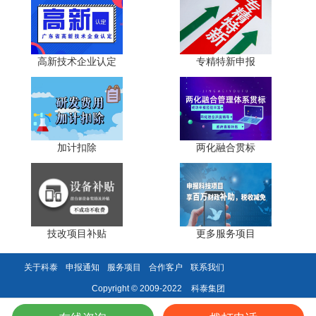
标排放记录;产品符合节能、低碳、循环经济要求的，附节能
认证、碳减排报告、绿色产品认证，可争取满分;生产过程采
用环保工艺、低能耗设备的，重点说明;近3年无重大环保事
故、无环保行政处罚，信用中国无环保失信记录，提前核查
高新技术企业认定
专精特新申报
并整改隐患。
五、产品获得荣誉(权重10分，加分拔高维度)
产品获得荣誉权重10分，为拔高分数的关键，重点考察
加计扣除
两化融合贯标
产品获奖、标准参编、成果评价等情况，优先认可市级以上
官方荣誉。
评分细则为：获得市级以上相关政府部门奖励及认证荣
誉证书、主持或参与制定申报产品相关标准、经第三方有资
技改项目补贴
更多服务项目
科技成果评价
质机构出具的
等，均可得分。精准拿分策略包
括：优先提供市级以上政府部门颁发的科技奖、专利奖、名
关于科泰
申报通知
服务项目
合作客户
联系我们
优产品奖;主导或参与制定国家标准、行业标准、地方标准、
团体标准的，附标准文本、参编证明;无官方荣誉的，提供省
科泰集团
Copyright © 2009-2022
级以上第三方科技成果评价报告(结论为"国内领先或国际先