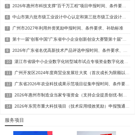
以下得1至4分;市场占有率占5分，省内前3或行业领先得5
2026年惠州市科技支撑“百千万工程”项目申报时间、条件要求、资助奖励
5
分，较高得3至4分，一般得1至2分。精准拿分策略包括：提
中山市第六批市级工业设计中心认定和第三批市级工业设计中心复核申报时间、条件要求、扶持奖励
6
供近3年销售合同、发票、出库单、物流单等完整证据链，
客户名称与用户报告盖章主体一致;销售额不足1000万的，
广州市2027年利用外资奖励申报时间、条件要求、补助标准
7
重点突出增长率(近2年增速超30%可加分);提供行业协会证
第十一届“创客中国”广东省中小企业创新创业大赛暨第十届“创客广东”大赛时间、条件要求、扶持奖励
8
明、第三方市场占有率报告、核心客户合作协议，突出产品
在细分领域的领先地位，出口产品附报关单、海外客户证明;
2026年广东省名优高新技术产品评选申报时间、条件要求、扶持奖励
9
用户报告需包含"使用场景、性能对比、经济效益"三要素，
湛江市省级中小企业数字化转型城市试点专项资金数字化改造项目（第八批）申报时间、条件要求、补助奖励
10
附带现场照片、验收记录或用户感谢信。
广州开发区2024年度商贸业发展壮大奖（首次成长为限额以上企业）申报时间、条件要求、补助标准
11
四、环保情况(权重10分，合规基础维度)
广东省2026年农业科技成果示范项目征集申报时间、条件要求、资助奖励
12
环保情况权重10分，为"一票否决"关联项，重点考察产
2026年惠州市制造业当家专项资金（支持企业提质创优-制造业单项冠军）项目入库申报时间、条件要求、奖励标准
13
品生产过程、使用环节是否符合安全环保要求，无重大环保
事故为前提。
2026年东莞市重大科技项目（技术应用绩效奖励）申报预通知时间、条件要求
14
评分细则为：符合国家安全环保要求得10分，不符合得
服务项目
0分(直接驳回)。精准拿分策略包括：提供环评批复、环保验
收报告、排污许可证(如需)、近3年环保检测报告，确保无超