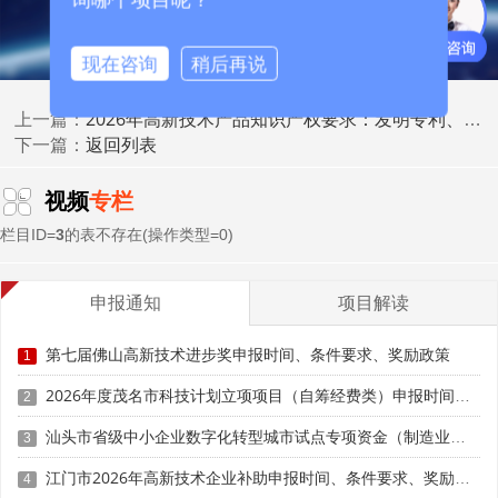
现在咨询
稍后再说
2026年高新技术产品知识产权要求：发明专利、软件著作权、技术标准的支撑作用
上一篇：
返回列表
下一篇：
视频
专栏
栏目ID=
3
的表不存在(操作类型=0)
申报通知
项目解读
三、市场影响力(权重15分，实绩导向维度)
第七届佛山高新技术进步奖申报时间、条件要求、奖励政策
1
市场影响力权重15分，2025年评审从"重规模"转向"重
实绩、重增长、重占有率"，核心看产品产业化成效与市场
2026年度茂名市科技计划立项项目（自筹经费类）申报时间、条件要求
2
认可度。
汕头市省级中小企业数字化转型城市试点专项资金（制造业数字化改造方向）第六批项目入库申报时间、条件要求、补助奖励
3
评分细则分为两部分：产品营销情况占10分，年销售额
江门市2026年高新技术企业补助申报时间、条件要求、奖励标准
4
5000万及以上得10分，1000万至5000万得5至9分，1000万