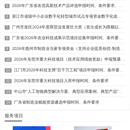
第三方系统兼容性测试报告。
2026年广东省名优高新技术产品评选申报时间、条件要求、扶持奖励
5
湛江市省级中小企业数字化转型城市试点专项资金数字化改造项目（第八批）申报时间、条件要求、补助奖励
• 企业应对策略：
6
广州开发区2024年度商贸业发展壮大奖（首次成长为限额以上企业）申报时间、条件要求、补助标准
7
1. 按产品功能模块拆分申报软著，确保“一模块一软著
一版本”，避免大杂烩式打包。
广东省2026年农业科技成果示范项目征集申报时间、条件要求、资助奖励
8
2026年惠州市制造业当家专项资金（支持企业提质创优-制造业单项冠军）项目入库申报时间、条件要求、奖励标准
9
2. 保留核心源代码版本库(Git/SVN)、测试用例、算法训
练数据集(脱敏)及迭代记录，构建完整的研发过程证据链。
2026年东莞市重大科技项目（技术应用绩效奖励）申报预通知时间、条件要求
10
3. 对开源代码集成部分，需出具合规性说明与二次开发
江门市2026年科技支撑“百千万工程”项目申报时间、条件要求、资助奖励
11
差异化证明，明确自主知识产权边界。
2026年东莞市重大科技项目入库申报时间、条件要求
12
三、 技术标准：从“加分项”到“行业话语权与产品定价
中山市“人工智能典型解决方案、典型应用案例、典型产品”征集申报时间、条件要求、扶持政策
13
权”
广东省制造业赋能资源遴选申报时间、条件要求
14
• 政策定位：2026年指引首次将技术标准参与度纳入高
新技术产品“市场引领力”核心维度。标准不仅是技术规范的
服务项目
文本，更是产品参数合法性、行业认可度与规模化应用能力
的直接体现。