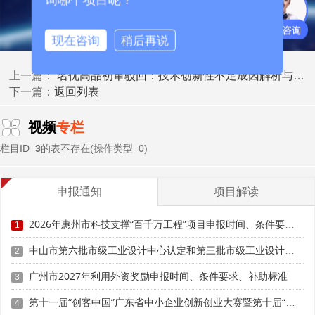
二、 软件著作权：从“辅助证明”到“数字化产品硬通货”
• 政策定位：随着广东“智改数转网联”战略深入推进，工
现在咨询
稍后再说
业软件、嵌入式系统、AI算法平台、智能控制模块等数字化
产品占比大幅提升。软著不再是IT类产品的“标配加分项”，
名优高品初审驳回：技术创新性不足成因解析与材料整改实操方案
上一篇：
而是判定“代码自主性、算法原创性、系统可迭代性”的核心
返回列表
下一篇：
依据。
视频
专栏
• 专家评审焦点：
栏目ID=
3
的表不存在(操作类型=0)
1. 实质贡献审查：重点核查软著登记版本与申报产品实
际运行版本的对应关系。批量登记、版本割裂、代码相似度
申报通知
项目解读
高的材料将被标记风险。
2026年惠州市科技支撑“百千万工程”项目申报时间、条件要求、资助奖励
1
2. 软硬件边界界定：嵌入式产品需明确硬件平台与软件
算法的解耦逻辑，提供底层驱动、控制逻辑或数据处理模块
中山市第六批市级工业设计中心认定和第三批市级工业设计中心复核申报时间、条件要求、扶持奖励
2
的独立软著证明。
广州市2027年利用外资奖励申报时间、条件要求、补助标准
3
3. 应用实证要求：仅提供登记证书已不足够。需附具版
第十一届“创客中国”广东省中小企业创新创业大赛暨第十届“创客广东”大赛时间、条件要求、扶持奖励
4
本发布说明、用户操作手册、部署合同、SaaS访问日志或