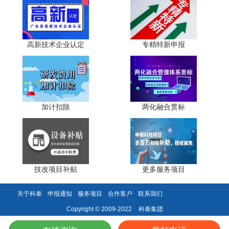
• 专家评审焦点：
高新技术企业认定
专精特新申报
1. 主导角色验证：区分“参与单位”与“主要起草单位”。评
审仅对排名前3或承担核心章节起草的企业给予高分。
2. 标准与产品映射：标准内容是否直接对应申报产品的
技术指标、检测方法、安全规范或接口协议?“挂名型”标准将
无效计分。
加计扣除
两化融合贯标
3. 实施落地成效：优先支持已发布实施、被产业链上下
游采纳、或转化为团体/企业标准并产生规模效应的技术成
果。
技改项目补贴
更多服务项目
• 企业应对策略：
关于科泰
申报通知
服务项目
合作客户
联系我们
1. 在申报书中专项绘制“标准条款—产品参数—检测报
告”对照表，附具标准发布公告、起草贡献证明及企业执行声
科泰集团
Copyright © 2009-2022
明。