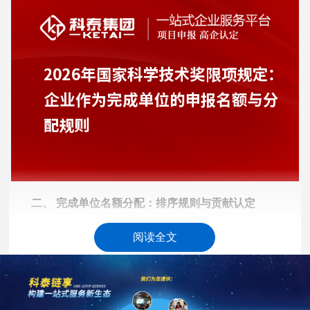
二、 完成单位名额分配：排序规则与贡献认定
政策内核：国家科学技术进步奖一等奖单项授奖组织不
阅读全文
超过10个，二等奖不超过7个，特等奖不超过30个。企业作
为完成单位申报时，需严格遵循"贡献大小排序"原则，确保
排名与实质贡献匹配。