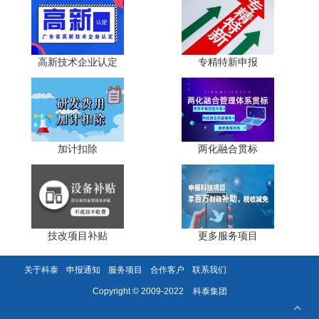
• 专家提名：在粤工作的两院院士、本省获国家科学技
术奖项目前三完成人之一、省突出贡献奖获得者等可联合提
名，3位不同单位专家可联合提名1项，每位专家每年仅能参
高新技术企业认定
专精特新申报
与1次提名。
• 公示前置：提名项目须在本单位或本地区范围内公示
不少于7日，无异议或异议妥善处理后，方可提交省级推
荐。
加计扣除
两化融合贯标
企业应对策略：
• 前置沟通：提前与属地科技主管部门对接，了解年度
推荐重点方向(如新质生产力、关键核心技术攻关、绿色低碳
等)，提升项目匹配度。
技改项目补贴
更多服务项目
• 材料提质：按照"国家战略导向+广东产业需求+企业创
关于科泰
申报通知
服务项目
合作客户
联系我们
新实绩"主线编制提名书，突出成果对产业链升级、区域发
科泰集团
Copyright © 2009-2022
展的支撑作用。