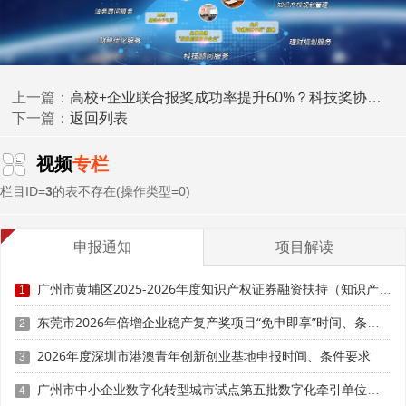
专家评审焦点：
• 贡献认定标准：完成单位需在项目技术方案设计、关
键技术攻关、成果转化应用、产业化推广等环节提供实质性
技术、设备或人员支撑，单纯提供资金、场地或行政协调的
高校+企业联合报奖成功率提升60%？科技奖协同申报的权责分配与材料要点
上一篇：
单位不得列为主要完成单位。
返回列表
下一篇：
• 排序逻辑审查：专家将重点核查完成单位排序是否与
视频
专栏
知识产权归属、技术合同签署、成果转化收益分配等客观证
栏目ID=
3
的表不存在(操作类型=0)
据一致，"挂名排序""人情排序"将被降权处理。
• 跨单位协同验证：联合体申报需提供清晰的权利义务
申报通知
项目解读
划分协议、知识产权归属约定及成果转化收益分配方案，避
免"责任模糊、利益不清"。
广州市黄埔区2025-2026年度知识产权证券融资扶持（知识产权高质量发展30条）等5个政策兑现事项申报时间、条件要求、资助奖励
1
合规策略：
东莞市2026年倍增企业稳产复产奖项目“免申即享”时间、条件要求、资助奖励
2
2026年度深圳市港澳青年创新创业基地申报时间、条件要求
• 建立"贡献—排序—证据"映射台账，在申报书中逐项
3
说明各完成单位的具体贡献，并附具技术合同、专利证书、
广州市中小企业数字化转型城市试点第五批数字化牵引单位补充遴选申报时间、条件要求、扶持奖励
4
验收报告等佐证材料。