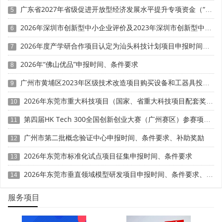
广东省2027年省级促进开放型经济发展水平提升专项资金（“粤贸全国”事项）支持外贸企业参加国内重点展会项目申报时间、条件要求、补助奖励
5
• 对集团内部多主体参与项目，明确牵头单位与配合单
2026年深圳市创新型中小企业评价及2023年深圳市创新型中小企业复核申报时间、条件要求、扶持奖励
6
位的角色边界，避免"内部竞争、外部失分"。
2026年度产学研合作项目认定为汕头科技计划项目申报时间、条件要求
7
• 提前与联合申报单位沟通排序规则，签署书面确认文
2026年“佛山优品”申报时间、条件要求
件，减少申报后期争议风险。
8
广州市黄埔区2023年区级技术改造项目购买设备和工器具投资奖励（第四批）申报时间、条件要求、补助标准
9
三、 提名限额管理：企业如何争取省级推荐名额?
2026年东莞市重大科技项目（国家、省重大科技项目配套奖励）入库备案申报时间、条件要求
10
政策内核：国家科学技术奖实行限额提名制度，提名单
第四届HK Tech 300全国创新创业大赛（广州赛区）参赛项目征集时间、条件要求、扶持奖励
位、提名专家资格条件和限额要求由科技部制定。广东省科
11
技厅作为省级提名单位，将在本地区、本行业范围内择优推
广州市第二批概念验证中心申报时间、条件要求、补助奖励
12
荐。
2026年东莞市标准化试点项目征集申报时间、条件要求
13
省级推荐规则(以广东省为例)：
2026年东莞市垂直领域模型研发项目申报时间、条件要求、资助奖励
14
• 单位提名：省有关部门、地级以上市人民政府或其授
服务项目
权的科技行政部门、省实验室及具备资格的社会组织可不限
奖种和数量提名，但需建立规范遴选机制。