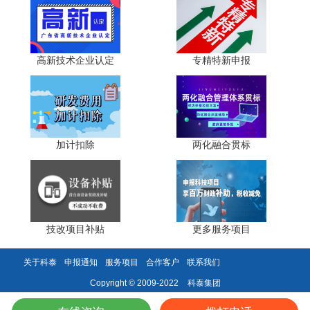
务，形成协同创新生态。这种生态化的产业发展模式，有助
于获奖单位在更广泛的范围内发挥引领作用，同时为自身发
展构建更加稳固的产业基础。
高新技术企业认定
专精特新申报
三、千亿级产业资源的获取策略
3.1 重点产业方向的精准匹配
2026年及今后一段时期，千亿级产业资源将重点投向以
加计扣除
两化融合贯标
下方向：新一代信息技术领域，包括人工智能、集成电路、
工业软件、5G通信等;高端装备制造领域，包括航空航天装
备、轨道交通装备、高端医疗装备、机器人等;新材料领域，
包括先进复合材料、高性能合金、电子信息材料等;新能源领
域，包括风电光伏装备、储能技术、氢能技术等;生物医药领
技改项目补贴
更多服务项目
域，包括创新药物、高端医疗器械、生物技术服务等。
获奖单位应当准确把握政策导向，评估自身成果与上述
关于科泰
申报通知
服务项目
合作客户
联系我们
重点领域的匹配度。对于与上述领域高度匹配的获奖成果，
科泰集团
Copyright © 2009-2022
应当作为产业化的优先方向，加大资源投入力度，加速推进
成果转化。对于与上述领域匹配度一般的成果，也应当积极