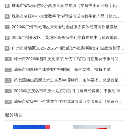
在资本运作过程中，获奖单位应当注重价值评估的合理
珠海市省级促进经济高质量发展专项（支持中小企业数字化转型）“小快轻准”数字化转型项目（第十一批）入库储备申报时间、条件要求、补助奖励
5
性和信息披露的规范性，确保融资活动依法合规进行。同
珠海市省级中小企业数字化转型城市试点数字化产品（第九批）征集申报时间、条件要求
时，应当根据企业发展阶段和战略需要，选择最适合的融资
6
方式和融资节奏，避免因融资规模过大或节奏过快而稀释控
2026年广州市天河区加快推动金融服务实体经济高质量发展（支持企业利用知识产权融资）政策兑现申报时间、条件要求、扶持奖励
7
制权或增加财务风险。
2026广州开发区、黄埔区高价值专利培育布局中心建设单位申报时间、条件要求、扶持奖励
8
2.3 产业资源整合与生态构建
广州市黄埔区2025-2026年度知识产权质押融资补贴政策兑现申报时间、条件要求、资助奖励
9
获奖后，企业在产业链中的话语权和资源整合能力将显
梅州市2026年省科技支撑“百千万工程”项目征集及申报时间、条件要求、资助奖励
10
著提升。获奖单位应当抓住这一机遇期，积极开展产业资源
汕头市创新联合体备案申报时间、条件要求、扶持奖励
整合，构建创新发展生态。向上游延伸，可以通过参股、合
11
作等方式，整合关键原材料和核心零部件供应商，确保供应
第七届佛山高新技术进步奖申报时间、条件要求、奖励政策
12
链安全可控。向下游延伸，可以通过渠道合作、品牌授权等
2026年度茂名市科技计划立项项目（自筹经费类）申报时间、条件要求
方式，拓展产品市场，提升市场占有率。
13
汕头市省级中小企业数字化转型城市试点专项资金（制造业数字化改造方向）第六批项目入库申报时间、条件要求、补助奖励
14
在生态构建方面，获奖单位应当发挥平台效应，通过技
术输出、模式输出等方式，带动产业链上下游中小企业共同
服务项目
发展。可以通过建设产业创新中心、孵化器、加速器等平
台，为产业链企业提供技术支撑、检测认证、小试中试等服