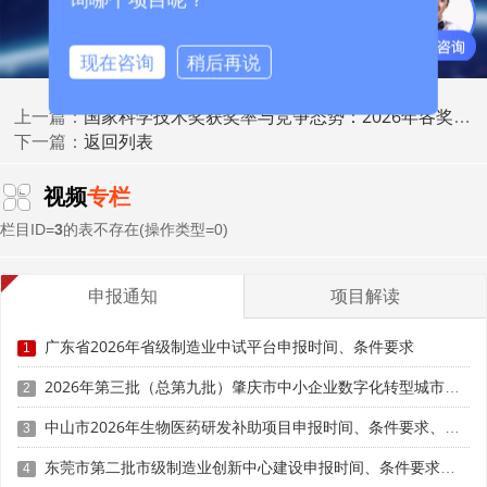
建议获奖单位建立专门的战略对接团队，持续跟踪国家
现在咨询
稍后再说
科技计划和产业政策动态，主动与相关部门和用户单位沟通
对接。战略对接团队应当深入研究国家战略需求，准确把握
国家科学技术奖获奖率与竞争态势：2026年各奖种申报形势分析与应对策略
上一篇：
政策导向，为获奖成果寻找最适合的应用场景和对接路径。
返回列表
下一篇：
同时，应当积极参与各类国家级创新平台的建设与申报，借
平台之力汇聚更多创新资源。
视频
专栏
2.2 撬动社会资本的多元化策略
栏目ID=
3
的表不存在(操作类型=0)
国家科技奖的品牌效应可以有效撬动社会资本，为获奖
单位的产业化发展提供充足的资金支持。获奖单位可以通过
申报通知
项目解读
多种方式放大资本效应：一是利用获奖成果进行融资，凭借
广东省2026年省级制造业中试平台申报时间、条件要求
成果的技术领先性和市场前景，吸引风险投资、产业基金、
1
私募股权等社会资本;二是通过技术合作、技术入股等方式，
2026年第三批（总第九批）肇庆市中小企业数字化转型城市试点数字化改造项目申报时间、条件要求、补助奖励
2
与行业龙头企业建立股权合作关系，借力龙头企业的渠道、
品牌和供应链资源;三是利用科创板、北交所等资本市场渠
中山市2026年生物医药研发补助项目申报时间、条件要求、奖励标准
3
道，实现上市融资，获得更加充裕的发展资金。
东莞市第二批市级制造业创新中心建设申报时间、条件要求、扶持奖励
4