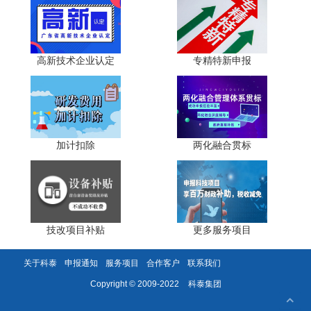
效，外围实用新型/外观设计不计入评价
2. 经济效益"可溯源"：提供增值税发票、销售合同、成
本核算表，并注明技术贡献率，专家现场随机抽查原件
高新技术企业认定
专精特新申报
3. 产学研绑定：与高校共建联合实验室或共同承担国家
重点项目，既补足理论创新短板，又共享提名名额
4. 国际化证据：PCT申请、欧美日专利授权、国际标准
加计扣除
两化融合贯标
提案，可作为"技术水平国际领先"的直接佐证
5. 现场考察"可视化"：给关键设备贴上二维码，扫码即
看实时参数;安排一线工人讲解操作细节，展示成果规模化应
用
技改项目补贴
更多服务项目
关于科泰
申报通知
服务项目
合作客户
联系我们
科泰集团
Copyright © 2009-2022