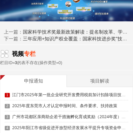
5. 生物育种、生命健康与高端医疗装备
6. 新能源系统、新型储能及先进材料
如果你的成果不在上述领域，仍有机会，但评审时会默
国家科学技术奖最新政策解读：提名制改革、学科布局调整与申报门槛全解析
上一篇：
三年应用+知识产权全覆盖：国家科技进步奖“技术成熟度”证据链拆解
认"社会公益类"标准，经济效益权重下降，技术普及与公益
下一篇：
贡献将被重点考察。
视频
专栏
四、评审流程"四级跳"
栏目ID=
3
的表不存在(操作类型=0)
通讯评审→会议初评(现场考察可选)→评审委员会审定
→奖励委员会终审。
关键变化：
申报通知
项目解读
• 初评前增加"通讯评审"，对论文他引、专利法律状
江门市2025年第一批企业研究开发费用税前加计扣除项目技术鉴定申报时间、条件要求
1
态、应用证明发票等硬指标进行量化打分，低分项目提前淘
2025年度东莞市人才认定申报时间、条件要求、扶持政策
汰
2
广州市花都区亲商助企若干措施孵化育成奖励（2024年度）申报时间、条件要求、补助奖励
3
• 现场考察仅对重大工程、社会公益、国家安全类项目
强制实施，企业牵头的重大工程必须接受实地考察，专家随
2025年阳江市省级促进开放型经济发展水平提升专项资金申报时间、条件要求、补助奖励
4
机指定2处应用现场