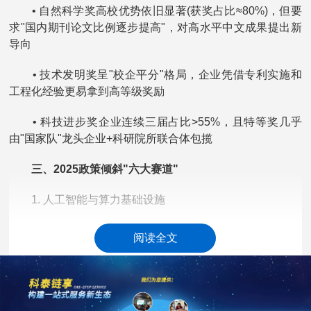
• 自然科学奖高校优势依旧显著(获奖占比≈80%)，但要
求"国内期刊论文比例逐步提高"，对高水平中文成果提出新
导向
• 技术发明奖呈"校企平分"格局，企业凭借专利实施和
工程化经验更易拿到高等级奖励
• 科技进步奖企业连续三届占比>55%，且特等奖几乎
由"国家队"龙头企业+科研院所联合体包揽
三、2025政策倾斜"六大赛道"
1. 人工智能与算力基础设施
2. 量子信息及量子测量
阅读全文
3. 集成电路、基础软件与智能制造
4. 矿产勘探与深部开采