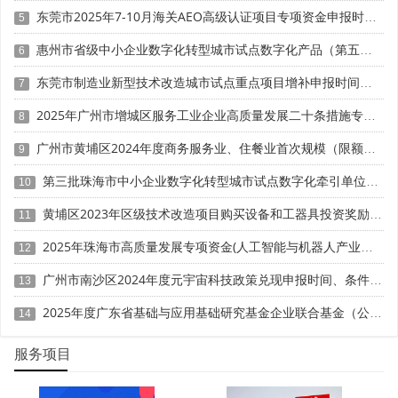
东莞市2025年7-10月海关AEO高级认证项目专项资金申报时间、条件要求、扶持奖励
5
五、高校申报策略
惠州市省级中小企业数字化转型城市试点数字化产品（第五批）征集申报时间、条件要求
6
1. "论文+数据+算法"三位一体：把高被引论文、开源数
东莞市制造业新型技术改造城市试点重点项目增补申报时间、条件要求、补助奖励
7
据集、算法托管平台写进同一张证据链，提升"公认度"
2025年广州市增城区服务工业企业高质量发展二十条措施专项资金申报时间、条件要求、补助奖励
8
2. 提高中文期刊比例：在《科学通报》《中国科学》等
广州市黄埔区2024年度商务服务业、住餐业首次规模（限额）以下转规模（限额）以上奖励申报时间、条件要求、资助标准
9
中文顶级期刊发表综述或方法论，回应"国内期刊比例提
第三批珠海市中小企业数字化转型城市试点数字化牵引单位遴选申报时间、条件要求
高"新政
10
黄埔区2023年区级技术改造项目购买设备和工器具投资奖励 （第一批）申报时间、条件要求、资助标准
11
3. 提前3年布局应用证明：与行业检测中心、龙头企业
签订委托验证合同，形成第三方检测报告+用户证明
2025年珠海市高质量发展专项资金(人工智能与机器人产业发展用途)项目征集申报时间、条件要求、补助奖励
12
广州市南沙区2024年度元宇宙科技政策兑现申报时间、条件要求、补助奖励
4. 主动参与国家实验室、重点实验室联合体，共享大装
13
置、大科学计划，提高成果层级
2025年度广东省基础与应用基础研究基金企业联合基金（公共卫生与医药健康领域）项目申报时间、条件要求、资助奖励
14
六、企业申报策略
服务项目
1. 专利组合先行：核心发明专利≥5件且保持法律状态有