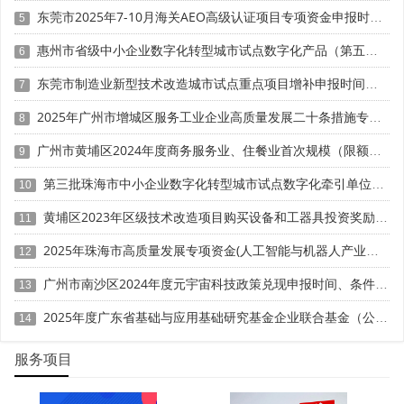
东莞市2025年7-10月海关AEO高级认证项目专项资金申报时间、条件要求、扶持奖励
5
4. 融资与品牌提升
惠州市省级中小企业数字化转型城市试点数字化产品（第五批）征集申报时间、条件要求
6
获奖企业可标注“深圳市科学技术奖获奖单位”，增强客
东莞市制造业新型技术改造城市试点重点项目增补申报时间、条件要求、补助奖励
7
户信任与市场竞争力;
2025年广州市增城区服务工业企业高质量发展二十条措施专项资金申报时间、条件要求、补助奖励
8
投资机构普遍将“科技奖项”作为尽调加分项，有助于提
升估值与融资成功率。
广州市黄埔区2024年度商务服务业、住餐业首次规模（限额）以下转规模（限额）以上奖励申报时间、条件要求、资助标准
9
第三批珠海市中小企业数字化转型城市试点数字化牵引单位遴选申报时间、条件要求
10
案例：某专精特新企业在获科技进步二等奖后，成功获
得数亿元C轮融资，投资方明确表示“奖项是技术实力的重要
黄埔区2023年区级技术改造项目购买设备和工器具投资奖励 （第一批）申报时间、条件要求、资助标准
11
背书”。
2025年珠海市高质量发展专项资金(人工智能与机器人产业发展用途)项目征集申报时间、条件要求、补助奖励
12
广州市南沙区2024年度元宇宙科技政策兑现申报时间、条件要求、补助奖励
13
2025年度广东省基础与应用基础研究基金企业联合基金（公共卫生与医药健康领域）项目申报时间、条件要求、资助奖励
14
服务项目