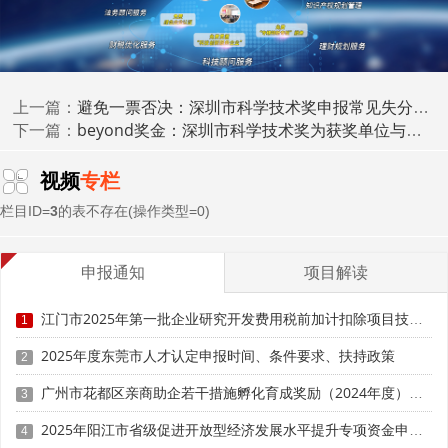
专利奖最高奖励50万元/项
叠加支持：部分区级政府(如南山区、宝安区)对市级获
奖企业给予1:1配套奖励，最高可达200万元。
避免一票否决：深圳市科学技术奖申报常见失分点与形式审查要点
上一篇：
2. 人才政策衔接
beyond奖金：深圳市科学技术奖为获奖单位与个人带来的多重附加价值
下一篇：
获奖项目负责人可优先申报“鹏城孔雀计划”B类、C类人
视频
专栏
才，享受120万—300万元人才补贴;
栏目ID=
3
的表不存在(操作类型=0)
团队成员可申请人才住房、子女入学、医疗保障等便
利。
申报通知
项目解读
项目申报
3.
加分
江门市2025年第一批企业研究开发费用税前加计扣除项目技术鉴定申报时间、条件要求
1
在申报国家、省、市科技计划项目时，获奖成果可作
2025年度东莞市人才认定申报时间、条件要求、扶持政策
2
为“代表性成果”加分;
广州市花都区亲商助企若干措施孵化育成奖励（2024年度）申报时间、条件要求、补助奖励
3
深圳市重点研发计划、技术攻关专项中，获奖单位评审
2025年阳江市省级促进开放型经济发展水平提升专项资金申报时间、条件要求、补助奖励
权重提升10%-15%。
4