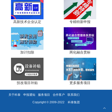
高新技术企业认定
专精特新申报
四、申报策略：四步走实现“精准提名、高效获奖”
STEP1 成果梳理：用“一张矩阵表”对齐指南
加计扣除
两化融合贯标
横向列七大奖项评价指标，纵向列企业现有成果，打分
≥80分即可锁定主攻奖项。
STEP2 提名通道：三条路径对比
技改项目补贴
更多服务项目
① 自主提名：适合有市级以上研发平台的企业;
关于科泰
申报通知
服务项目
合作客户
联系我们
② 协会提名：市中小企业服务局下属12家协会可直推;
科泰集团
Copyright © 2009-2022
③ 专家提名：专精特新“小巨人”可对接31位在深院士。