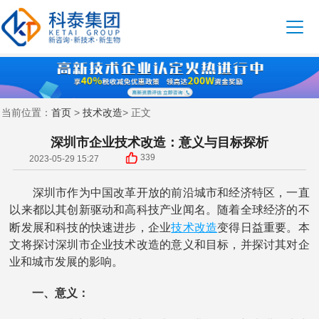
首页
技术改造
当前位置：
>
> 正文
深圳市企业技术改造：意义与目标探析
339
2023-05-29 15:27
深圳市作为中国改革开放的前沿城市和经济特区，一直
以来都以其创新驱动和高科技产业闻名。随着全球经济的不
技术改造
断发展和科技的快速进步，企业
变得日益重要。本
文将探讨深圳市企业技术改造的意义和目标，并探讨其对企
业和城市发展的影响。
一、意义：