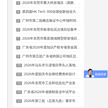
2026年东莞市重大科技项目（国家、省重大科技项目配套奖励）入库备案申报时间、条件要求
3
第四届HK Tech 300全国创新创业大赛（广州赛区）参赛项目征集时间、条件要求、扶持奖励
4
广州市第二批概念验证中心申报时间、条件要求、补助奖励
5
2026年东莞市标准化试点项目征集申报时间、条件要求
6
2026年东莞市垂直领域模型研发项目申报时间、条件要求、资助奖励
7
广东省2026年度知识产权专项资金国际人才交流项目申报时间、条件要求
8
广州市第五批广东省跨国公司地区总部申报时间、条件要求
9
2026年汕头市引进项目带头人落地孵化精细化工企业专项资金申报时间、条件要求、资助奖励
10
2026年度韶关市自筹经费类科技计划项目（产学研合作方向）申报时间、条件要求
11
2026年东莞市工业和信息化产业发展专项资金消费品工业发展奖励项目“免申即享”时间、条件要求、补助奖励
12
广东省2026年省级制造业中试平台申报时间、条件要求
13
2026年第三批（总第九批）肇庆市中小企业数字化转型城市试点数字化改造项目申报时间、条件要求、补助奖励
14