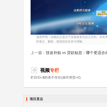
3.1 常见的备案信息问题
备案信息与实际情况不符是另一个高发问
差;总投资额填报错误——与实际投资额差异
案、生产能力等信息错误——影响产业政策符
免责声明：转载此文是出于传递更多信息之目的。若有
3.2 信息不准确的后果
时更正、删除，谢谢您的支持与理解。
备案信息不准确将导致严重后果：审核时发
技改补贴 vs 贷款贴息：哪个更适合
上一篇：
合规性审查;被主管部门认定为虚假备案，记
资金。
视频
专栏
3.3 如何确保信息准确
栏目ID=
3
的表不存在(操作类型=0)
确保备案信息准确的方法：在填报前全面梳
确保信息完整准确;对于专业性较强的内容，
核对备案证明与填报内容是否一致。
项目直达
3.4 备案信息的规范表述