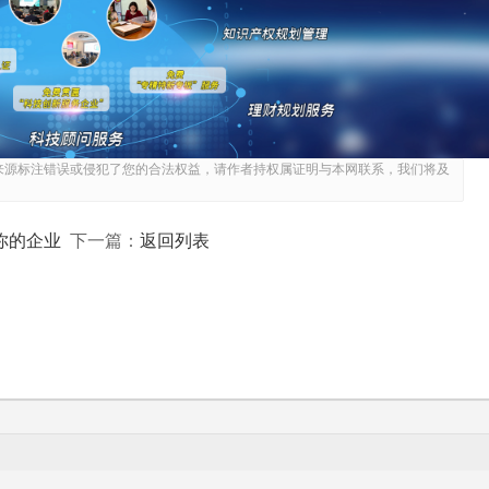
题：项目建设内容描述与实际不符——描述过于简略或存在偏
较大;项目建设地点与实际不符——搬迁或变更未及时更新;产品方
合性判断。
来源标注错误或侵犯了您的合法权益，请作者持权属证明与本网联系，我们将及
现信息不一致，质疑项目真实性;与后续申报材料矛盾，引发
你的企业
返回列表
下一篇：
入企业信用档案;情节严重者可能被取消申报资格甚至追回已拨付
理项目情况，准备完整的基础数据;对照备案要求逐项核实，
如建设内容描述，可咨询主管部门或专业机构;完成备案后，仔细