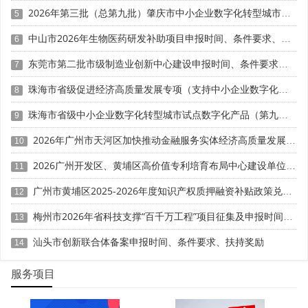
不影响核心工艺的技术优化等。一般变更需要向主管部门报
2026年第三批（总第九批）肇庆市中小企业数字化转型城市试点数字化改造项目申报时间、条件要求、补助奖励
5
备，但不改变原有的项目批复文件。
中山市2026年生物医药研发补助项目申报时间、条件要求、奖励标准
6
重大变更是指变更幅度较大、可能导致项目定位或预期
东莞市第二批市级制造业创新中心建设申报时间、条件要求、扶持奖励
7
目标发生变化的情形。例如：项目建设地点跨区域迁移、主
珠海市省级促进经济高质量发展专项（支持中小企业数字化转型）“小快轻准”数字化转型项目（第十一批）入库储备申报时间、条件要求、补助奖励
8
要生产设备全部更换、产品方案根本改变等。重大变更需要
向主管部门提交变更申请，经审批通过后方可实施。
珠海市省级中小企业数字化转型城市试点数字化产品（第九批）征集申报时间、条件要求
9
(三)变更申报的程序要求
2026年广州市天河区加快推动金融服务实体经济高质量发展（支持企业利用知识产权融资）政策兑现申报时间、条件要求、扶持奖励
10
2026广州开发区、黄埔区高价值专利培育布局中心建设单位申报时间、条件要求、扶持奖励
11
企业拟对项目建设内容进行变更的，应当按照以下程序
办理。
广州市黄埔区2025-2026年度知识产权质押融资补贴政策兑现申报时间、条件要求、资助奖励
12
首先，企业应当向属地县区工信部门提交变更申请材
梅州市2026年省科技支撑“百千万工程”项目征集及申报时间、条件要求、资助奖励
13
料，包括：项目变更申请报告、变更前后的对比说明、变更
汕头市创新联合体备案申报时间、条件要求、扶持奖励
14
原因的详细分析、变更后项目的实施方案、相关的证明材料
等。
服务项目
其次，属地工信部门对变更申请材料进行初审，评估变