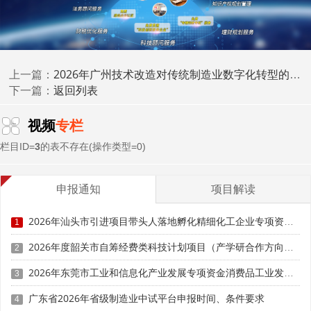
(一)什么是项目建设内容变更
技改项目的建设内容是申报时经主管部门审核确认的项
目实施方案，包括但不限于：项目建设地点、主要设备清
2026年广州技术改造对传统制造业数字化转型的专项支持：工业互联网与智能制造项目
上一篇：
单、技术工艺路线、建设规模、预期目标等。项目建设内容
返回列表
下一篇：
一旦确定，原则上不得随意变更。
视频
专栏
在项目实施过程中，如果因市场变化、技术进步、企业
栏目ID=
3
的表不存在(操作类型=0)
经营策略调整等原因确需变更建设内容的，应当按照规定程
序报主管部门审批。未经批准擅自变更的，将被视为项目建
设内容发生重大变更，面临补贴资金被追回的风险。
申报通知
项目解读
(二)变更的分类与处理方式
2026年汕头市引进项目带头人落地孵化精细化工企业专项资金申报时间、条件要求、资助奖励
1
根据变更的程度和影响，项目建设内容变更分为一般变
2026年度韶关市自筹经费类科技计划项目（产学研合作方向）申报时间、条件要求
2
更和重大变更两类。
2026年东莞市工业和信息化产业发展专项资金消费品工业发展奖励项目“免申即享”时间、条件要求、补助奖励
3
一般变更是指变更幅度较小、不影响项目基本定位和预
广东省2026年省级制造业中试平台申报时间、条件要求
4
期目标的情形。例如：设备型号的微调、个别辅材的更换、