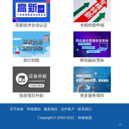
更对项目目标实现的影响。重大变更还需要组织专家论证。
第三，属地工信部门将初审意见连同企业申请材料报上
级主管部门审批。省级技改项目的重大变更通常需要报省工
高新技术企业认定
专精特新申报
信厅审批。
第四，审批通过后，企业按照变更后的方案继续实施项
目;审批未通过的，企业应当按照原批复方案实施，否则将面
临资金追回风险。
加计扣除
两化融合贯标
(四)变更过程中的风险防范
企业在项目建设过程中，应当密切关注项目建设内容与
批复方案的吻合度。一旦发现可能发生变更的情形，应当及
时研判变更的性质和影响，提前启动变更申报程序。
技改项目补贴
更多服务项目
需要特别注意的是，企业千万不能抱着"先斩后奏"的心
关于科泰
申报通知
服务项目
合作客户
联系我们
态擅自变更建设内容。即使变更后的项目实际上比原方案更
科泰集团
Copyright © 2009-2022
好，如果未经审批擅自变更，同样面临被追回补贴资金的风
险。