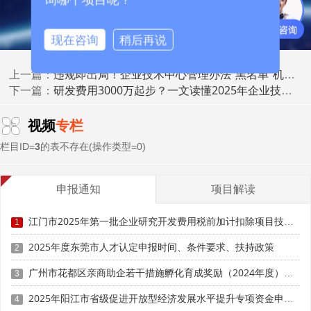
“普通研发部只需对项目负责，技术中心却要对‘技术生
现在咨询
稍后再说
态’负责。”参与起草的工信部专家强调，未来评价表将设
置“功能自证”专栏，企业需提供董事会批准的规划文本、标
准发布清单、联合实验室协议等佐证材料，缺失任何一项即
违规即出局！企业技术中心管理办法“黑名单”机制警示录
上一篇：
研发费用3000万起步？一文读懂2025年企业技术中心认定“硬杠杠”
扣10分。
下一篇：
四、治理之变：矩阵式架构+首席技术官(CTO)制度
视频
专栏
栏目ID=
3
的表不存在(操作类型=0)
新规虽没有强制要求CTO进高管序列，但评价细则
把“技术委员会决策记录”“CTO岗位说明书”列入打分点，引
导企业采用“矩阵式”管理：纵向以产品线为单位，横向以技
申报通知
项目解读
术要素(软件、芯片、工艺、材料)为维度，实现“一个技术成
果多产品共享，一个产品需求多技术团队共研”。
江门市2025年第一批企业研究开发费用税前加计扣除项目技术鉴定申报时间、条件要求
1
2025年度东莞市人才认定申报时间、条件要求、扶持政策
专家建议：
2
广州市花都区亲商助企若干措施孵化育成奖励（2024年度）申报时间、条件要求、补助奖励
3
• 年营收>100亿元集团必须设置“中央研究院+事业部研
发部”两级架构
2025年阳江市省级促进开放型经济发展水平提升专项资金申报时间、条件要求、补助奖励
4