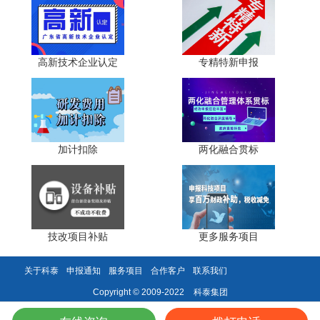
“数据对不上发票，系统当天就亮红灯。”海关总署负责
人透露，2025年试点期间，已有3家企业因“研发人员与个税
申报不符”被暂停免税资格。
高新技术企业认定
专精特新申报
六、通道之变：先拿“门票”，再进“国家队”
办法第十七、十八条首次明确：
• 评价“优秀”的技术中心，可直接牵头组建“国家产业技
加计扣除
两化融合贯标
术工程化中心”“国家制造业创新中心”，无需地方排队推荐
• 可申请新增外债额度，向国家发改委直报，不再经过
地方转报
技改项目补贴
更多服务项目
• 人才计划单列，技术中心举荐指标不占企业申报名额
关于科泰
申报通知
服务项目
合作客户
联系我们
“相当于用一张认定书，换来财政、金融、人才三张VIP
卡。”参与政策评估的券商首席分析师指出，资本市场已
科泰集团
Copyright © 2009-2022
将“国家企业技术中心”视为技术护城河的核心指标，同等利