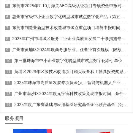
东莞市2025年7-10月海关AEO高级认证项目专项资金申报时间、条件要求、扶持奖励
• 中央研究院负责前沿技术、平台技术，事业部研发部
5
负责产品化
惠州市省级中小企业数字化转型城市试点数字化产品（第五批）征集申报时间、条件要求
6
• 技术委员会由CTO、事业部总经理、外部专家组成，
东莞市制造业新型技术改造城市试点重点项目增补申报时间、条件要求、补助奖励
7
实行一人一票投票制，避免“拍脑袋”立项
2025年广州市增城区服务工业企业高质量发展二十条措施专项资金申报时间、条件要求、补助奖励
8
五、监管之变：从“纸面年审”到“信用实时监控”
广州市黄埔区2024年度商务服务业、住餐业首次规模（限额）以下转规模（限额）以上奖励申报时间、条件要求、资助标准
9
旧版评价以两年一次的“纸质材料”为主，新规建立“月度
第三批珠海市中小企业数字化转型城市试点数字化牵引单位遴选申报时间、条件要求
10
快报+两年评价+飞行抽查+信用核验”四维体系：
黄埔区2023年区级技术改造项目购买设备和工器具投资奖励 （第一批）申报时间、条件要求、资助标准
11
• 每月5日前在统一平台填报研发人员、经费、专利、成
2025年珠海市高质量发展专项资金(人工智能与机器人产业发展用途)项目征集申报时间、条件要求、补助奖励
12
果转化等8项数据
广州市南沙区2024年度元宇宙科技政策兑现申报时间、条件要求、补助奖励
13
• 海关、税务、司法信用系统实时比对，触发异常即启
2025年度广东省基础与应用基础研究基金企业联合基金（公共卫生与医药健康领域）项目申报时间、条件要求、资助奖励
14
动现场核查
服务项目
• 运行评价<60分直接摘牌，60—65分列入“黄牌池”，半
年整改不到位仍摘牌