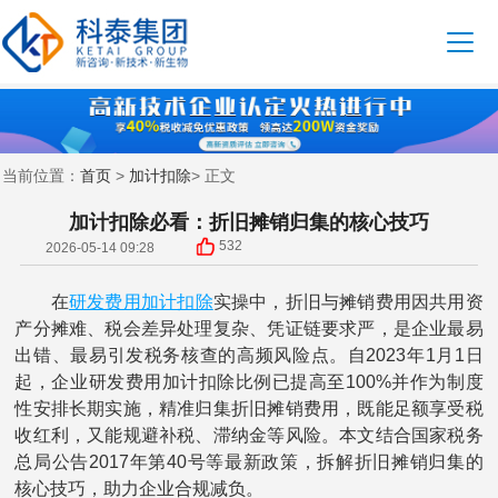
首页
加计扣除
当前位置：
>
> 正文
加计扣除必看：折旧摊销归集的核心技巧
532
2026-05-14 09:28
研发费用
加计扣除
在
实操中，折旧与摊销费用因共用资
产分摊难、税会差异处理复杂、凭证链要求严，是企业最易
出错、最易引发税务核查的高频风险点。自2023年1月1日
起，企业研发费用加计扣除比例已提高至100%并作为制度
性安排长期实施，精准归集折旧摊销费用，既能足额享受税
收红利，又能规避补税、滞纳金等风险。本文结合国家税务
总局公告2017年第40号等最新政策，拆解折旧摊销归集的
核心技巧，助力企业合规减负。