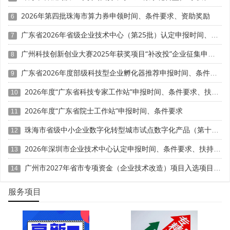
当年税前扣除100万元，可按100万元归集折旧费用并加计
2026年第四批珠海市算力券申领时间、条件要求、资助奖励
6
扣除，无需调整会计账务。
广东省2026年省级企业技术中心（第25批）认定申报时间、条件要求、补助奖励
7
禁忌红线方面，三类折旧费用严禁归集。一是生产经营
广州科技创新创业大赛2025年获奖项目“补改投”企业征集申报时间、条件要求、扶持奖励
8
专用设备、房屋建筑物的折旧;二是未实际投入研发使用的闲
置设备折旧;三是分摊依据缺失、工时记录不全的共用设备折
广东省2026年度部级科技型企业孵化器推荐申报时间、条件要求
9
旧。
2026年度“广东省科技专家工作站”申报时间、条件要求、扶持奖励
10
三、实操核心：摊销费用归集的三大关键技巧
2026年度“广东省院士工作站”申报时间、条件要求
11
专用无形资产全额摊销，明确研发用途。专为研发购入
珠海市省级中小企业数字化转型城市试点数字化产品（第十一批）征集申报时间、条件要求
12
或自主研发形成的软件、专利、非专利技术，摊销费用可全
2026年深圳市企业技术中心认定申报时间、条件要求、扶持奖励
13
额计入研发费用。需留存无形资产采购合同、发票、专利证
书、软件授权文件，标注研发专用。自主研发形成的无形资
广州市2027年省市专项资金（企业技术改造）项目入选项目库申报时间、条件要求、补助奖励
14
产，需关联研发项目立项文件、研发费用辅助账，确保摊销
归属研发活动。
服务项目
共用无形资产合理分摊，留存分摊依据。同时用于研发
与生产的无形资产如通用软件、共享专利，按研发使用比例