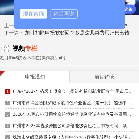
标注研发专用。例如2026年3月购入研发专用检测设备，价
值120万元，会计按5年折旧，年折旧24万元，该24万元可
现在咨询
稍后再说
全额加计扣除。
警惕！研发费用加计扣除3大高频稽查风险，中招必补税
上一篇：
加计扣除申报被驳回？多是这几类费用归集出错
下一篇：
共用资产精准分摊，筑牢证据链。研发与生产共用的仪
器、设备严禁全额计入研发费用，需按合理比例分摊。优先
视频
专栏
采用工时分摊法，按月记录设备研发工时与总工时，分摊比
例等于研发工时除以总工时乘以百分之百，留存工时记录
栏目ID=
3
的表不存在(操作类型=0)
表、设备使用台账、研发项目日志。也可采用工作量或使用
次数分摊法，适用于设备使用频次可量化的场景，留存工作
申报通知
项目解读
量统计报表、生产与研发使用记录。例如某设备月折旧10万
元，当月研发工时60小时、生产工时140小时，分摊比例
广东省2027年省级专项资金（促进外贸创新发展方向-重点展会和展会配套体系事项）入库申报时间、条件要求、补助奖励
1
30%，可计入研发费用的折旧额为3万元，仅该部分可加计
扣除。
广州市黄埔区智能穿戴示范特色产业园区（第一批） 遴选申报时间、条件要求、扶持奖励
2
2026年东莞市科研用物资跨境通关便利化试点单位及科研用物资申报时间、条件要求、扶持政策
加速折旧资产按税前扣除额归集，简化核算。研发设备
3
享受加速折旧优惠如缩短折旧年限、一次性税前扣除时，直
广州市2026年省级跨国公司总部能级奖励项目申报时间、条件要求、补助标准
4
接按税前扣除的折旧额归集。例如研发设备原值100万元，
珠海市省级高质量专项（支持中小企业数字化转型）“小快轻准”数字化转型项目（第十三批）入库储备申报时间、条件要求、补助奖励
税法允许一次性税前扣除，会计按5年折旧年折旧20万元，
5