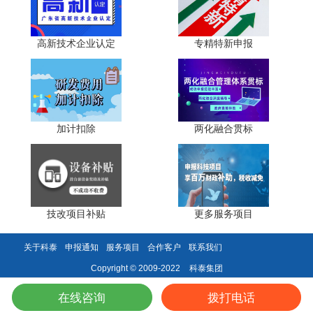
分摊摊销费用，方法同共用设备采用工时占比、使用频次
等。例如企业外购设计软件，年摊销12万元，70%用于研
发、30%用于生产，可计入研发费用的摊销额为8.4万元。
高新技术企业认定
专精特新申报
特殊情形处理方面，研发用无形资产享受加速摊销优惠
的，就税前扣除的摊销部分计算加计扣除，规则同加速折
旧。研发过程中临时使用的软件未资本化，其使用费可直接
计入研发费用，无需摊销。
加计扣除
两化融合贯标
四、风险防控：归集过程必守的三个原则
单独核算原则要求按研发项目建立研发费用辅助账，逐
笔记录折旧摊销费用，清晰区分研发与生产经营费用，划分
技改项目补贴
更多服务项目
不清不得加计扣除。
关于科泰
申报通知
服务项目
合作客户
联系我们
凭证完整原则要求留存资产台账、折旧摊销明细表、工
时记录、分摊计算表、合同发票等资料，留存备查，避免因
科泰集团
Copyright © 2009-2022
凭证缺失被核查剔除。
在线咨询
拨打电话
税会协同原则要求会计核算与税务归集口径尽量一致，