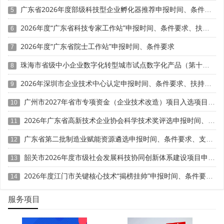
广东省2026年度部级科技型企业孵化器推荐申报时间、条件要求
5
计入研发费用;对研发与生产兼职人员，未按实际研发工时比
例分摊费用，而是将全额薪资计入研发费用。例如，陕西永
2026年度“广东省科技专家工作站”申报时间、条件要求、扶持奖励
6
明煤矿有限公司将会计、人事等13名后勤人员纳入研发人员
2026年度“广东省院士工作站”申报时间、条件要求
7
名单，还将兼职人员全额薪资计入研发费用，累计虚增研发
成本1339万元，最终被追缴税款、滞纳金并处罚款共计
珠海市省级中小企业数字化转型城市试点数字化产品（第十一批）征集申报时间、条件要求
8
323.41万元。
2026年深圳市企业技术中心认定申报时间、条件要求、扶持奖励
9
直接投入与资产折旧摊销混同方面，企业常将生产经营
广州市2027年省市专项资金（企业技术改造）项目入选项目库申报时间、条件要求、补助奖励
10
用原材料、水电费、设备维修费等计入研发材料费用，或违
规将云平台租赁费、办公耗材费等纳入直接投入范围。折旧
2026年广东省高新技术企业协会科学技术奖评选申报时间、条件要求、奖励措施
11
摊销费用方面，研发与生产共用设备、房屋，未按研发工时
广东省第二批制造业赋能资源遴选申报时间、条件要求、支持措施
12
或机时比例分摊折旧，而是全额计入研发费用;无形资产摊销
未在多个研发项目间合理分配，导致研发费用虚增。例如，
韶关市2026年度市级社会发展科技协同创新体系建设项目申报时间、条件要求
13
某公司将生产部门领用的720万元原材料计入研发费用，研
2026年度江门市关键核心技术“揭榜挂帅”申报时间、条件要求、扶持奖励
14
发与生产混用设备折旧34.9万元全额列入研发费用，最终被
追缴企业所得税555万元并处50%罚款。
服务项目
其他相关费用超比例扣除方面，财税〔2015〕119号文
件规定，与研发活动直接相关的其他相关费用，总额不得超