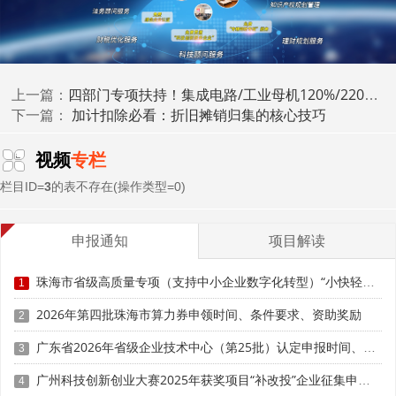
四部门专项扶持！集成电路/工业母机120%/220%加计扣除合规要点
上一篇：
加计扣除必看：折旧摊销归集的核心技巧
下一篇：
二、研发费用归集混乱，边界模糊导致虚增费用
视频
专栏
栏目ID=
3
的表不存在(操作类型=0)
研发费用归集范围有明确政策界定，国家税务总局2017
年第40号公告细化了人员人工费用、直接投入费用、折旧费
用、无形资产摊销费用、新产品设计费、其他相关费用等六
申报通知
项目解读
大类归集范围，且明确各类费用的扣除标准与限制条件。实
务中，费用归集边界模糊、研发与生产经营支出混同，是企
珠海市省级高质量专项（支持中小企业数字化转型）“小快轻准”数字化转型项目（第十三批）入库储备申报时间、条件要求、补助奖励
1
业最易触碰的高频风险，也是税务稽查重点核查内容。
2026年第四批珠海市算力券申领时间、条件要求、资助奖励
2
人员人工费用违规归集方面，可加计扣除的研发人员仅
广东省2026年省级企业技术中心（第25批）认定申报时间、条件要求、补助奖励
3
限直接从事研发活动的研究人员、技术人员和辅助人员，行
政、销售、财务、后勤等非研发人员费用不得纳入。部分企
广州科技创新创业大赛2025年获奖项目“补改投”企业征集申报时间、条件要求、扶持奖励
4
业违规扩大研发人员范围，将高管、行政人员工资社保全额