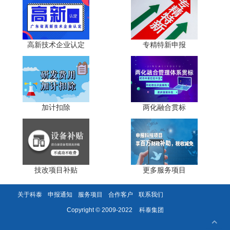
过可加计扣除研发费用总额的10%。部分企业将业务招待
费、福利费、差旅费等非直接相关费用计入其他相关费用，
或无视10%比例限制，超额归集费用，导致违规扣除。
高新技术企业认定
专精特新申报
三、备查资料残缺不全，证据链断裂无法佐证
研发费用加计扣除享受自行判别、申报享受、相关资料
留存备查的办理方式，留存备查资料是企业享受优惠的核心
加计扣除
两化融合贯标
依据，也是税务稽查的关键取证内容。财政部、税务总局公
告2023年第7号明确要求，企业需留存研发项目立项文件、
研发人员名单、费用分配说明、辅助账、成果证明等资料，
留存期限为10年。实务中，企业普遍存在备查资料不完整、
不规范、逻辑混乱等问题，证据链断裂导致无法佐证研发费
用真实性，最终被调减扣除金额、补税罚款。
技改项目补贴
更多服务项目
常见问题主要包括四类：一是未按项目设置研发费用辅
关于科泰
申报通知
服务项目
合作客户
联系我们
助账，或年底临时补做辅助账，费用分配说明、人员工时记
科泰集团
Copyright © 2009-2022
录、领料单据等逻辑矛盾，与纳税申报表数据无法匹配;二是
研发过程资料缺失，无实验数据、研发日志、设备使用记