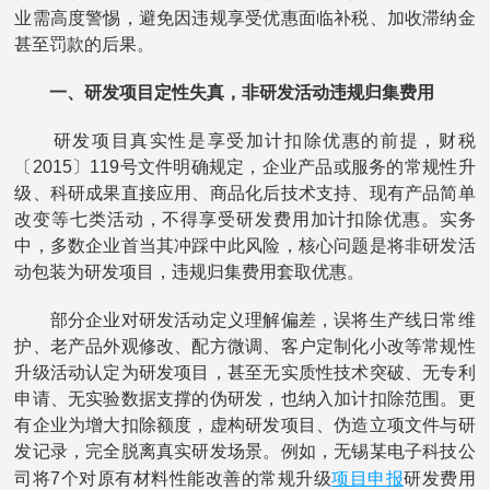
业需高度警惕，避免因违规享受优惠面临补税、加收滞纳金
甚至罚款的后果。
一、研发项目定性失真，非研发活动违规归集费用
研发项目真实性是享受加计扣除优惠的前提，财税
〔2015〕119号文件明确规定，企业产品或服务的常规性升
级、科研成果直接应用、商品化后技术支持、现有产品简单
改变等七类活动，不得享受研发费用加计扣除优惠。实务
中，多数企业首当其冲踩中此风险，核心问题是将非研发活
动包装为研发项目，违规归集费用套取优惠。
部分企业对研发活动定义理解偏差，误将生产线日常维
护、老产品外观修改、配方微调、客户定制化小改等常规性
升级活动认定为研发项目，甚至无实质性技术突破、无专利
申请、无实验数据支撑的伪研发，也纳入加计扣除范围。更
有企业为增大扣除额度，虚构研发项目、伪造立项文件与研
发记录，完全脱离真实研发场景。例如，无锡某电子科技公
项目申报
司将7个对原有材料性能改善的常规升级
研发费用