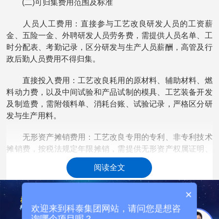
(二)可归集费用范围及标准
人员人工费用：直接参与工艺改良研发人员的工资薪
金、五险一金、外聘研发人员劳务费，需提供人员名单、工
时分配表、考勤记录，区分研发与生产人员薪酬，高管及行
政后勤人员费用不得归集。
直接投入费用：工艺改良耗用的原材料、辅助材料、燃
料动力费，以及中间试验和产品试制的模具、工艺装备开发
及制造费，需附领料单、消耗台账、试验记录，严格区分研
发与生产用料。
无形资产摊销费用：工艺改良专用的专利、非专利技术
摊销费，按税法规定年限摊销，需提供无形资产权属证明、
摊销计算表，与生产共用的无形资产按研发工时比例分摊。
阅读全文
其他相关费用：工艺改良发生的专家咨询费、技术资料
×
费、差旅费、会议费等，总额不得超过可加计扣除研发费用
总额的10%，需提供合法票据及业务关联性证明 。
欢迎来到科泰集团网站，请问您是想咨
询哪个项目呢？