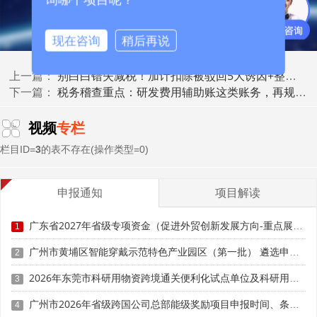
现在咨询
稍后再说
别白白错失减税！加计扣除被驳回5大诱因+整改思路
上一篇：
税务稽查重点：研发费用辅助账这类账务，再规范也不能加计扣除
下一篇：
视频
专栏
栏目ID=
3
的表不存在(操作类型=0)
申报通知
项目解读
三、设备升级研发费用合规归集
广东省2027年省级专项资金（促进外贸创新发展方向-重点展会和展会配套体系事项）入库申报时间、条件要求、补助奖励
1
广州市黄埔区智能穿戴示范特色产业园区（第一批） 遴选申报时间、条件要求、扶持奖励
2
(一)设备升级研发活动判定
2026年东莞市科研用物资跨境通关便利化试点单位及科研用物资申报时间、条件要求、扶持政策
3
设备升级研发限定于"研发专用设备购置与改造"，核心
是为研发活动服务，而非生产经营常规设备更新。包括：新
广州市2026年省级跨国公司总部能级奖励项目申报时间、条件要求、补助标准
4