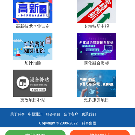
调试与测试费用：设备升级后研发试验调试费、性能测
试费、试运行材料费，需附测试记录、调试报告、费用票
高新技术企业认定
专精特新申报
据，确保与研发活动直接相关。
四、合规归集实操要点与风险防控
(一)会计核算规范要求
加计扣除
两化融合贯标
企业需设置"研发支出"一级科目，按研发项目设置二级
明细，区分"费用化支出"与"资本化支出"，按月归集费用，
编制研发支出辅助账，详细记录人员、材料、设备等费用发
生情况，确保账证相符、账实相符。辅助账需留存研发立项
文件、费用分配依据、佐证资料清单，作为税务核查核心依
技改项目补贴
更多服务项目
据。
关于科泰
申报通知
服务项目
合作客户
联系我们
(二)凭证与资料留存规范
科泰集团
Copyright © 2009-2022
基础立项资料包括研发项目立项申请书、可行性研究报