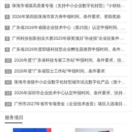
技术改造
工艺研发专用设备购置、现有生产设备
(用于研发试
珠海市省级高质量专项（支持中小企业数字化转型）“小快轻准”数字化转型项目（第十三批）入库储备申报时间、条件要求、补助奖励
5
验)、智能化研发设备定制开发、设备研发功能模块升级等;
而生产设备常规更换、日常维修保养、通用生产设备购置
2026年第四批珠海市算力券申领时间、条件要求、资助奖励
6
等，不属于研发活动，其折旧或购置费用不得加计扣除。企
广东省2026年省级企业技术中心（第25批）认定申报时间、条件要求、补助奖励
7
业需建立研发设备台账，标注设备用途、研发使用工时，留
存采购合同、设备说明书、改造方案等资料。
广州科技创新创业大赛2025年获奖项目“补改投”企业征集申报时间、条件要求、扶持奖励
8
广东省2026年度部级科技型企业孵化器推荐申报时间、条件要求
(二)可归集费用范围及口径
9
2026年度“广东省科技专家工作站”申报时间、条件要求、扶持奖励
10
折旧费用：研发专用设备的折旧费，按税法规定最低折
旧年限计算;研发与生产共用设备，按研发工时占比分摊折
2026年度“广东省院士工作站”申报时间、条件要求
11
旧，需提供折旧计算表、工时记录。需注意，企业新购进单
珠海市省级中小企业数字化转型城市试点数字化产品（第十一批）征集申报时间、条件要求
12
位价值不超过500万元的设备器具，可按规定一次性税前扣
除，这是独立的加速折旧政策，与研发费用加计扣除应分别
2026年深圳市企业技术中心认定申报时间、条件要求、扶持奖励
13
适用 。
广州市2027年省市专项资金（企业技术改造）项目入选项目库申报时间、条件要求、补助奖励
14
设备购置与改造费用：专门为工艺改良、技术研发购置
服务项目
的设备，其购置成本可按规定归集;现有设备研发功能改造支
出，包括零部件更换、技术加装、性能调试费用，需提供改
造合同、费用明细、验收报告。