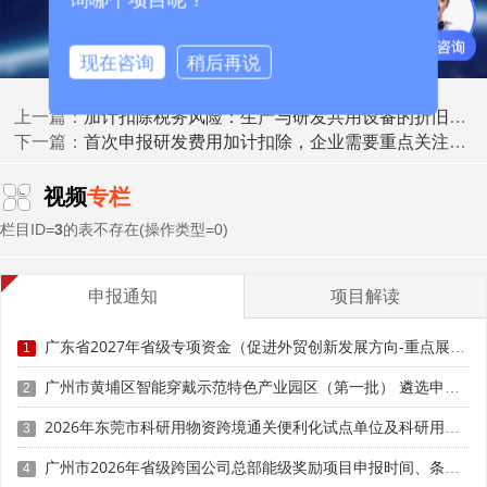
现在咨询
稍后再说
加计扣除税务风险：生产与研发共用设备的折旧分摊比例界定探讨
上一篇：
首次申报研发费用加计扣除，企业需要重点关注的五大环节
下一篇：
视频
专栏
栏目ID=
3
的表不存在(操作类型=0)
申报通知
项目解读
(二)政策理解存在偏差
广东省2027年省级专项资金（促进外贸创新发展方向-重点展会和展会配套体系事项）入库申报时间、条件要求、补助奖励
1
广州市黄埔区智能穿戴示范特色产业园区（第一批） 遴选申报时间、条件要求、扶持奖励
由于研发费用加计扣除政策涉及多个文件和条款，且政
2
策内容较为专业，部分企业对政策的适用条件、扣除范围、
2026年东莞市科研用物资跨境通关便利化试点单位及科研用物资申报时间、条件要求、扶持政策
3
申报流程等理解不透彻。例如，对“研发活动”的界定存在误
解，认为只有实验室里的研究才属于研发活动，而忽视了企
广州市2026年省级跨国公司总部能级奖励项目申报时间、条件要求、补助标准
4