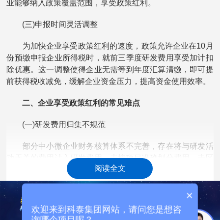
业能够纳入政策覆盖范围，享受政策红利。
(三)申报时间灵活调整
为加快企业享受政策红利的速度，政策允许企业在10月
份预缴申报企业所得税时，就前三季度研发费用享受加计扣
除优惠。这一调整使得企业无需等到年度汇算清缴，即可提
前获得税收减免，缓解企业资金压力，提高资金使用效率。
二、企业享受政策红利的常见难点
(一)研发费用归集不规范
部分中小微企业财务核算体系不完善，存在将与研发活
动无关的费用计入研发费用、未按项目准确划分费用、未区
阅读全文
分研发费用与生产经营费用等问题。例如，将行政办公费
用、后勤保障费用错误归集到研发费用中，导致研发费用虚
×
增;或者在多项目并行时，未能合理分摊共用的设备、人员等
费用，影响研发费用数据的真实性和准确性。
欢迎来到科泰集团网站，请问您是想咨
询哪个项目呢？