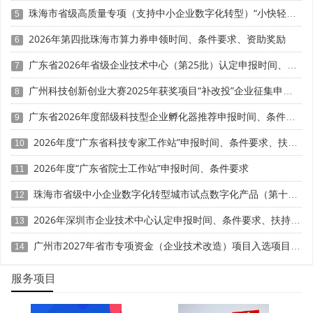
业在产品改良、工艺优化等方面的创新活动;或者对委托研
珠海市省级高质量专项（支持中小企业数字化转型）“小快轻准”数字化转型项目（第十三批）入库储备申报时间、条件要求、补助奖励
5
发、合作研发等特殊情形下的费用扣除规定不熟悉，导致无
法正确享受政策优惠。
2026年第四批珠海市算力券申领时间、条件要求、资助奖励
6
广东省2026年省级企业技术中心（第25批）认定申报时间、条件要求、补助奖励
7
(三)申报资料准备不充分
广州科技创新创业大赛2025年获奖项目“补改投”企业征集申报时间、条件要求、扶持奖励
8
企业在申报研发费用加计扣除时，需要提供研发项目计
划书、立项决议文件、研发费用明细账、人员费用分配表等
广东省2026年度部级科技型企业孵化器推荐申报时间、条件要求
9
一系列证明材料。部分企业由于日常管理不规范，相关资料
2026年度“广东省科技专家工作站”申报时间、条件要求、扶持奖励
10
缺失、不完整或不符合要求，导致在申报过程中遇到阻碍，
影响政策享受进度。
2026年度“广东省院士工作站”申报时间、条件要求
11
珠海市省级中小企业数字化转型城市试点数字化产品（第十一批）征集申报时间、条件要求
三、实现政策红利最大化的有效策略
12
2026年深圳市企业技术中心认定申报时间、条件要求、扶持奖励
13
(一)规范研发费用核算体系
广州市2027年省市专项资金（企业技术改造）项目入选项目库申报时间、条件要求、补助奖励
14
企业应建立健全研发费用辅助账，按照《企业研发费用
加计扣除政策执行指引》的要求，对研发费用进行单独核
服务项目
算。明确研发费用的开支范围和标准，设置专门的会计科
目，准确归集人员人工、直接投入、折旧费用等各项研发费