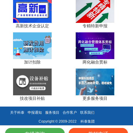
用。同时，加强对研发项目的过程管理，建立项目台账，详
细记录项目进展、费用支出等情况，确保研发费用核算的真
实性和准确性。
高新技术企业认定
专精特新申报
(二)加强政策学习与培训
企业应组织财务、研发等部门人员深入学习研发费用加
计扣除政策，通过参加政府部门组织的政策宣讲会、专题培
训、线上学习等方式，准确把握政策要点和操作流程。
加计扣除
两化融合贯标
(三)做好研发项目管理
企业应提前规划研发项目，按照政策要求做好项目立项
工作，制定详细的研发项目计划书，明确项目目标、研究内
技改项目补贴
更多服务项目
容、技术路线、人员安排、经费预算等内容。在项目实施过
程中，加强对项目进度、费用支出的监控和管理，确保项目
关于科泰
申报通知
服务项目
合作客户
联系我们
按照计划推进。
科泰集团
Copyright © 2009-2022