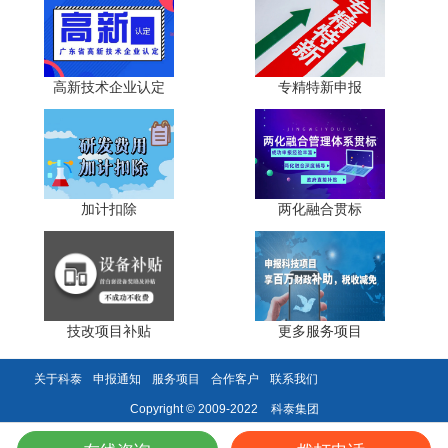
(一)研发费用范围界定：企业需严格按照国家财务会计
制度和政策要求，准确界定研发费用范围，避免将不符合条
件的费用计入研发费用。
高新技术企业认定
专精特新申报
(二)研发项目管理：企业应建立健全研发项目管理制
度，确保研发活动的规范性和可追溯性。研发项目计划书、
立项决议文件、研发人员名单等资料需完整、准确。
加计扣除
两化融合贯标
(三)委托研发费用处理
委托研发费用需按实际发生额的80%计入委托方研发费
用，并确保委托合同在科技行政主管部门登记。
技改项目补贴
更多服务项目
科泰集团(https://www.gdktzx.com/)成立16年来，致力于
高新技术企业认定
名优高新技术产品
提供
、
认定、省市工程
关于科泰
申报通知
服务项目
合作客户
联系我们
中心认定、省市企业技术中心认定、省市工业设计中心认
科泰集团
Copyright © 2009-2022
专精特新中小企业
定、省市重点实验室认定、
、专精特新“小
两化融合贯标
巨人”、专利软著申请、研发费用加计扣除、
认