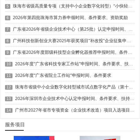
缴)或9月份(按月预缴)企业所得税时，可自主选择享受前三
珠海市省级高质量专项（支持中小企业数字化转型）“小快轻准”数字化转型项目（第十三批）入库储备申报时间、条件要求、补助奖励
5
季度研发费用加计扣除优惠。2023年起，新增7月份预缴申
2026年第四批珠海市算力券申领时间、条件要求、资助奖励
6
报时点，企业可就当年上半年发生的研发费用享受加计扣除
政策。
广东省2026年省级企业技术中心（第25批）认定申报时间、条件要求、补助奖励
7
广州科技创新创业大赛2025年获奖项目“补改投”企业征集申报时间、条件要求、扶持奖励
3. 申报渠道：可通过办税服务厅或电子税务局办理，具
8
体方式可从省(自治区、直辖市和计划单列市)税务局网站查
广东省2026年度部级科技型企业孵化器推荐申报时间、条件要求
9
询。
2026年度“广东省科技专家工作站”申报时间、条件要求、扶持奖励
10
4. 留存备查资料：企业需留存以下资料备查。研发项目
2026年度“广东省院士工作站”申报时间、条件要求
11
计划书和立项决议文件。研发机构或项目组的编制情况及研
发人员名单。委托、合作研发项目的合同(需在科技行政主管
珠海市省级中小企业数字化转型城市试点数字化产品（第十一批）征集申报时间、条件要求
12
部门登记)。研发费用分配说明和费用归集计算证据材
2026年深圳市企业技术中心认定申报时间、条件要求、扶持奖励
13
料。“研发支出”辅助账及汇总表。
广州市2027年省市专项资金（企业技术改造）项目入选项目库申报时间、条件要求、补助奖励
14
《研发费用加计扣除优惠明细表》(选择预缴享受的企业
留存备查)。
服务项目
三、常见问题与解决建议