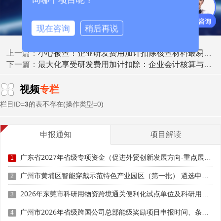
现在咨询
稍后再说
小心被查！企业研发费用加计扣除核查材料最易忽略的细节
上一篇：
最大化享受研发费用加计扣除：企业会计核算与管理的价值挖掘
下一篇：
视频
专栏
栏目ID=
3
的表不存在(操作类型=0)
申报通知
项目解读
(二)申报流程
广东省2027年省级专项资金（促进外贸创新发展方向-重点展会和展会配套体系事项）入库申报时间、条件要求、补助奖励
1
1. 享受方式：企业采取“自行判别、申报享受、相关资
广州市黄埔区智能穿戴示范特色产业园区（第一批） 遴选申报时间、条件要求、扶持奖励
2
料留存备查”的方式。无需事先备案或审批，企业自行计算加
2026年东莞市科研用物资跨境通关便利化试点单位及科研用物资申报时间、条件要求、扶持政策
计扣除金额，并在纳税申报表中填写优惠享受情况。
3
广州市2026年省级跨国公司总部能级奖励项目申报时间、条件要求、补助标准
4
2. 申报时点： 企业在10月份预缴申报第3季度(按季预