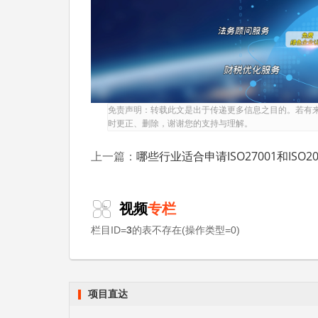
（4）业务分析：访谈调查，核心与支持业务
2、风险评估
对贵公司信息资产进行资产价值、威胁因素、
方法实现管理风险的目的。
免责声明：转载此文是出于传递更多信息之目的。若有
时更正、删除，谢谢您的支持与理解。
3、管理策划
哪些行业适合申请ISO27001和ISO20000认证？（工艺技术
上一篇：
根据贵公司对信息安全风险的策略，制定相应
全管理系统。
视频
专栏
（1）文件编写：编写ISMS各级管理文件，进
栏目ID=
3
的表不存在(操作类型=0)
（2）发布实施：ISMS实施计划，体系文件
（3）中期培训：全员安全意识培训，ISMS
项目直达
4、体系实施