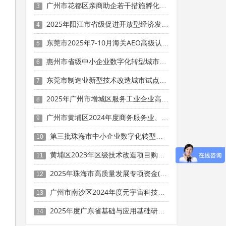
广州市花都区亲商助企若干措施孵化育成奖励（2024年度）申报时间、条件要求、补助奖励
3
2025年阳江市省级促进开放型经济发展水平提升专项资金申报时间、条件要求、补助奖励
4
东莞市2025年7-10月海关AEO高级认证项目专项资金申报时间、条件要求、扶持奖励
5
惠州市省级中小企业数字化转型城市试点数字化产品（第五批）征集申报时间、条件要求
6
东莞市制造业新型技术改造城市试点重点项目增补申报时间、条件要求、补助奖励
7
2025年广州市增城区服务工业企业高质量发展二十条措施专项资金申报时间、条件要求、补助奖励
8
广州市黄埔区2024年度商务服务业、住餐业首次规模（限额）以下转规模（限额）以上奖励申报时间、条件要求、资助标准
9
第三批珠海市中小企业数字化转型城市试点数字化牵引单位遴选申报时间、条件要求
10
黄埔区2023年区级技术改造项目购买设备和工器具投资奖励 （第一批）申报时间、条件要求、资助标准
11
2025年珠海市高质量发展专项资金(人工智能与机器人产业发展用途)项目征集申报时间、条件要求、补助奖励
12
广州市南沙区2024年度元宇宙科技政策兑现申报时间、条件要求、补助奖励
13
2025年度广东省基础与应用基础研究基金企业联合基金（公共卫生与医药健康领域）项目申报时间、条件要求、资助奖励
14