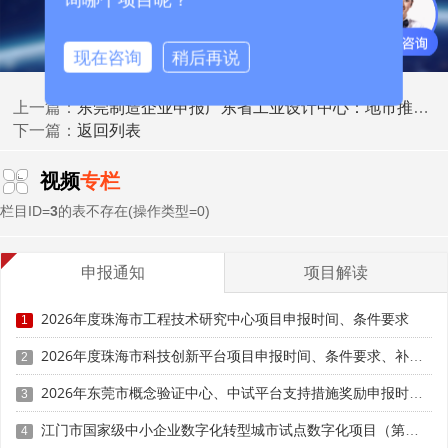
计中心年专项投入不低于500万元;粤东粤西粤北地区企业内
设设计中心年专项投入不低于300万元。
现在咨询
稍后再说
2. 工业设计从业人员配置：企业内设设计中心方面，珠
东莞制造企业申报广东省工业设计中心：地市推荐分配规则与市级配套扶持政策全解
三角地区企业25人以上，粤东粤西粤北地区企业15人以上;
上一篇：
返回列表
独立工业设计企业方面，珠三角地区企业30人以上，粤东粤
下一篇：
西粤北地区企业18人以上。以上人员中，具有大学本科及以
上学历人员、具有中级专业技术职务的人员、具有技师二级
视频
专栏
及以上职业资格或职业技能等级的人员比例不低于50%。人
栏目ID=
3
的表不存在(操作类型=0)
员仅限企业缴纳社保全职员工，兼职、外包设计人员不计入
统计。
申报通知
项目解读
3. 设计创新成果量化要求：成果包含组织、主持或参加
2026年度珠海市工程技术研究中心项目申报时间、条件要求
制定设计标准，或获得国内外授权与设计创新相关的专利、
1
版权、知名设计奖等。珠三角地区企业内设设计中心近两年
2026年度珠海市科技创新平台项目申报时间、条件要求、补助奖励
2
累计成果15项以上，或企业成立以来累计50项以上;粤东粤
西粤北地区企业内设设计中心近两年累计成果10项以上，或
2026年东莞市概念验证中心、中试平台支持措施奖励申报时间、条件要求、奖补标准
3
企业成立以来累计30项以上。
江门市国家级中小企业数字化转型城市试点数字化项目（第一批）入库申报时间、条件要求、补助奖励
4