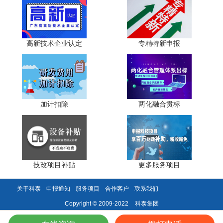
2. 独立工业设计服务企业：成立两年以上，以工业设计
服务为主营业务，不能以产品生产销售为主营;近两年工业设
计服务年营业收入珠三角地区企业不低于500万元，粤东粤
西粤北地区企业不低于300万元，占企业总营业收入的比例
高新技术企业认定
专精特新申报
不低于30%;具备独立承担相关行业领域工业设计任务、提供
工业设计服务以及系统设计咨询服务的能力。
3. 工业设计基地：依法登记注册且在广东省生产经营的
企事业单位、其他组织，或各地级以上市政府设立的管理机
加计扣除
两化融合贯标
构;已建成并投入运营1年以上，面积不少于5000平方米;珠三
角地区入驻工业设计企业或企业设计中心20家以上，工业设
计从业人员100人以上;粤东粤西粤北地区入驻工业设计企业
或企业设计中心10家以上，工业设计从业人员50人以上;珠
三角地区设计服务收入2000万元以上，粤东粤西粤北地区
技改项目补贴
更多服务项目
1000万元以上;珠三角地区近两年内组织、主持或参加制定
设计标准，或获得国内外授权与设计创新相关的专利、版
关于科泰
申报通知
服务项目
合作客户
联系我们
权、知名设计奖等共计50项以上，粤东粤西粤北地区共计25
项以上。
科泰集团
Copyright © 2009-2022