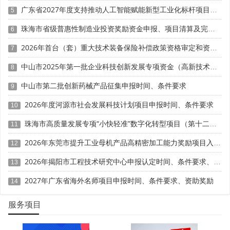
4. 地市推荐名额配套差异：广州、深圳市推荐数量不超
广东省2027年度支持推动人工智能赋能新型工业化标杆项目入库申报时间、条件要求、补助奖励
5
过25家，珠三角其他地区各地级以上市推荐数量不超过15
珠海市省级普惠性制造业投资奖励资金申报、项目清算及完工验收时间、条件要求、奖补标准
家，粤东粤西粤北地区各地级以上市推荐数量不超过5家，
6
横琴粤澳深度合作区推荐数量不超过2家。已开展市级工业
2026年首台（套）重大技术装备保险补偿政策资格审定和资金申请时间、条件要求、补助标准
7
设计中心认定工作的地市可增加推荐5家。
中山市2025年第一批企业科技创新发展专项资金（高新技术企业认定补助）申报时间、条件要求、奖补标准
8
(二)三大申报主体差异化申报门槛
中山市第二批创新药械产品征集申报时间、条件要求
9
新政将申报主体分为三类，除上述区域量化指标外，各
2026年度河源市社会发展科技计划项目申报时间、条件要求
10
自增设专属准入条件，不可交叉套用标准。
珠海市高质量发展专项“小快轻准”数字化转型项目（第十二批）入库储备申报时间、条件要求、补助奖励
11
1. 企业内设工业设计中心：广东省内独立法人注册，主
2026年东莞市提升工业母机产品高精密加工能力奖励项目入库申报时间、条件要求、资助标准
12
营业务匹配广东战略性产业集群;已设立独立的工业设计中心
两年以上，拥有固定工作场所、较好的工业设计研究试验条
2026年揭阳市工程技术研究中心申报认定时间、条件要求、扶持奖励
13
件和基础设施;近两年内未发生重大环保、质量和安全事故，
2027年广东省海外名师项目申报时间、条件要求、资助奖励
14
未被列为严重失信主体;具备独立承担相关领域工业设计任
务、提供工业设计服务和教育培训专业人员的能力;设计产品
服务项目
已取得显著经济效益，或获得省级及以上部门的表彰。