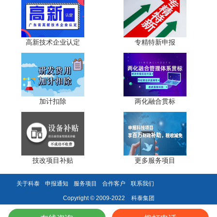
2025年新版政策收紧量化指标与材料核验标准，近四成
企业折戟初审，本质是前期未对照政策逐条自查。建议企业
按本文五大扣分项建立自查清单，优先核验主体资质、财
务、人才三大硬性指标，确保知识产权贴合主业创新，杜绝
高新技术企业认定
专精特新申报
材料造假。提前梳理专项台账、社保、权属证明等佐证文
件，统一申报数据口径，既能规避初审淘汰风险，也能在省
级专家评审中拉开分值差距，顺利拿下省级工业设计中心资
质。
加计扣除
两化融合贯标
科泰集团(https://www.gdktzx.com/)成立17年来，致力于
高新技术企业认定
名优高新技术产品
提供
、
认定、省市工程
中心认定、省市企业技术中心认定、省市工业设计中心认
专精特新中小企业
定、省市重点实验室认定、
、专精特新“小
技改项目补贴
更多服务项目
研发费用
加计扣除
两化融合贯标
巨人”、专利软著申请、
、
认
证、科技型中小企业评价入库、创新创业大赛、专利奖、科
关于科泰
申报通知
服务项目
合作客户
联系我们
科技成果评价
科技成果转化
学技术奖、
、
等服务。关注【科
科泰集团
小泰】公众号，及时获取最新科技项目资讯!
Copyright © 2009-2022