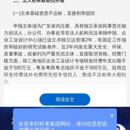
二、五大初审致命扣分项
(一)主体基础资质不达标，直接初审驳回
申报主体须为广东省内注册、具有独立承担民事责任能
力的法人，分公司、办事处等非法人机构无法单独申报。企
业工业设计中心须已设立并独立运营满2年，有固定工作场
所和较好的研究试验条件。近2年内发生重大安全、环保、
质量事故，或被列为严重失信主体，直接取消资格。经费门
槛方面，珠三角地区企业工业设计专项研发经费年支出额不
低于500万元，粤东粤西粤北地区不低于300万元。混用总
研发经费或外包费用充抵专项投入，数值不达标将大额扣
分。
(二)设计人才统计造假，人员指标大幅失分
阅读全文
人才队伍是评审核心量化指标，社保与劳动合同交叉核
×
验严格。企业工业设计中心要求工业设计从业人员珠三角地
区25人以上、粤东粤西粤北地区15人以上;独立工业设计企
欢迎来到科泰集团网站，请问您是想咨
业申报则分别为30人和18人。具有大学本科及以上学历人
询哪个项目呢？