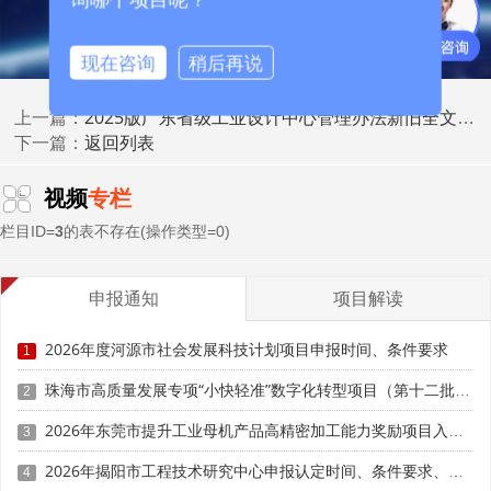
员、具有中级专业技术职务的人员、具有技师二级及以上职
业资格或职业技能等级的人员比例均须不低于50%。兼职人
现在咨询
稍后再说
员无连续社保却计入设计团队，评审直接剔除人数导致不达
标。设计方向与主营产品脱节，如家电企业填报平面设计人
2025版广东省级工业设计中心管理办法新旧全文对比：认定门槛上调项与放宽条件全面解析
上一篇：
员，专家判定无法支撑主业创新，扣减30%以上人才分值。
返回列表
下一篇：
(三)研发经费数据矛盾，台账佐证缺失
视频
专栏
新版政策强化财务数据交叉比对，申报表、审计报告、
栏目ID=
3
的表不存在(操作类型=0)
纳税凭证三者数据必须统一，不一致且无官方盖章差异说
明，初审直接扣分。企业须单独归集设计设备采购、设计师
申报通知
项目解读
薪酬、原型打样等专项支出，提供发票与付款凭证。将生产
设备、市场推广、厂房租金计入设计专项经费，不符合归集
2026年度河源市社会发展科技计划项目申报时间、条件要求
1
要求，扣除全部对应分值。
珠海市高质量发展专项“小快轻准”数字化转型项目（第十二批）入库储备申报时间、条件要求、补助奖励
2
(四)知识产权与设计成果关联性弱，数量质量双不达标
2026年东莞市提升工业母机产品高精密加工能力奖励项目入库申报时间、条件要求、资助标准
3
评审重点核查专利是否服务主业工业设计创新。企业工
2026年揭阳市工程技术研究中心申报认定时间、条件要求、扶持奖励
4
业设计中心方面，珠三角地区企业近两年内组织、主持或参