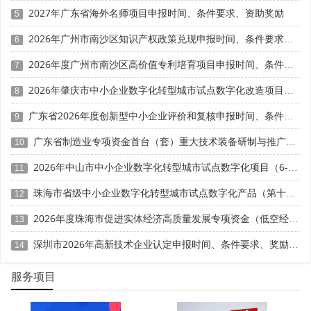
加制定设计标准，或获得国内外授权与设计创新相关的专
2027年广东省海外名师项目申报时间、条件要求、资助奖励
5
利、版权、知名设计奖等共计15项以上，或成立以来累计50
2026年广州市南沙区知识产权政策兑现申报时间、条件要求、补助奖励
项以上;粤东粤西粤北地区企业近两年内共计10项以上，或
6
成立以来累计30项以上。专利权利人与申报主体不一致，未
2026年度广州市南沙区高价值专利培育项目申报时间、条件要求、资助奖励
7
提供转让或独占许可证明，不计入有效成果。仅罗列奖项证
2026年肇庆市中小企业数字化转型城市试点数字化改造项目动态申报时间、条件要求、补助奖励
书，缺少产品量产销售、营收增长等效益材料，无法体现设
8
计转化价值，创新板块低分。
广东省2026年度创新型中小企业评价和复核申报时间、条件要求、扶持奖励
9
(五)申报材料弄虚作假、格式规范严重缺失
广东省制造业专项资金首台（套）重大技术装备研制与推广应用项目入库储备申报时间、条件要求、补助奖励
10
2026年中山市中小企业数字化转型城市试点数字化项目（6-7月）入库申报时间、条件要求
因弄虚作假被撤销称号的，四年内不得重新申请认定，
11
属于后果最严重的致命错误。社保流水、审计报告、专利证
珠海市省级中小企业数字化转型城市试点数字化产品（第十批）征集申报时间、条件要求
12
书等存在篡改痕迹，一经核查直接淘汰并记入企业信用台
2026年度珠海市促进实体经济高质量发展专项资金（低空经济产业发展项目）入库申报时间、条件要求、补助奖励
账。企业名称、成立时间、主营产品等信息在申请表与证明
13
文件中多处不一致，材料完整性不达标，初审直接退回补
深圳市2026年高新技术企业认定申报时间、条件要求、奖励政策
14
正，错过申报窗口期。
服务项目
三、结尾