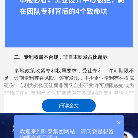
二、专利权属不合规，非自主研发占比超标
多地政策收紧专利权属要求，受让专利、许可期限不
足、过期专利存在风险。评审发现，不少企业专利存在权属
硬伤：专利为外购受让而非团队自主研发;许可期限较短或为
非独占许可;专利已过保护期或存在权属纠纷;专利申请人非
申报企业且未完成转让备案。
阅读全文
《广东省工业设计中心认定管理办法》明确，企业需重
×
视知识产权保护，突出专利质量及产业化运用。虽然政策未
明确排除受让专利，但核心专利权属不清晰会直接影响有效
欢迎来到科泰集团网站，请问您是想咨
专利数量认定，导致申报失败。建议企业优先布局自主研发
询哪个项目呢？