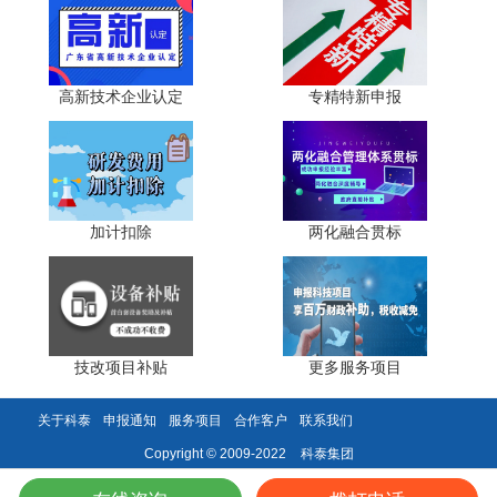
建议申报前对照最新政策，全面梳理专利清单，剔除无
效专利、补充转化佐证、优化专利结构，从源头规避4大致
命坑，提升申报通过率。同时需注意，省级认定要求企业工
高新技术企业认定
专精特新申报
业设计中心从业人员珠三角地区25人以上，粤东西北地区15
人以上;工业设计专项研发经费年支出额珠三角地区不低于
500万元，粤东西北地区不低于300万元。确保各项指标全
面达标，方能顺利通过评审。
加计扣除
两化融合贯标
科泰集团(https://www.gdktzx.com/)成立17年来，致力于
高新技术企业认定
名优高新技术产品
提供
、
认定、省市工程
中心认定、省市企业技术中心认定、省市工业设计中心认
专精特新中小企业
定、省市重点实验室认定、
、专精特新“小
技改项目补贴
更多服务项目
研发费用
加计扣除
两化融合贯标
巨人”、专利软著申请、
、
认
证、科技型中小企业评价入库、创新创业大赛、专利奖、科
关于科泰
申报通知
服务项目
合作客户
联系我们
科技成果评价
科技成果转化
学技术奖、
、
等服务。关注【科
小泰】公众号，及时获取最新科技项目资讯!
科泰集团
Copyright © 2009-2022