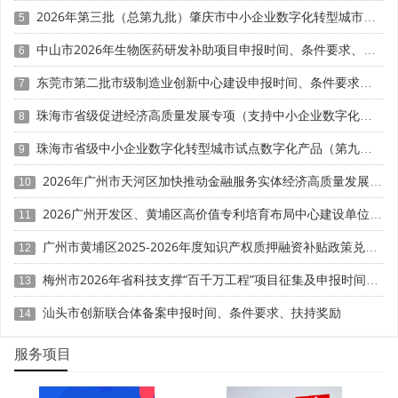
2026年第三批（总第九批）肇庆市中小企业数字化转型城市试点数字化改造项目申报时间、条件要求、补助奖励
5
政策核心导向是设计成果产业化，仅提供专利证书、无
应用证明直接影响评分。评审中，大量企业专利束之高阁：
中山市2026年生物医药研发补助项目申报时间、条件要求、奖励标准
6
无专利产品量产记录和销售数据;无产品铭牌标注专利号或检
东莞市第二批市级制造业创新中心建设申报时间、条件要求、扶持奖励
7
测报告;无设计成果带来的营收增量佐证;专利技术未应用于
主营产品，仅停留在证书层面。
珠海市省级促进经济高质量发展专项（支持中小企业数字化转型）“小快轻准”数字化转型项目（第十一批）入库储备申报时间、条件要求、补助奖励
8
珠海市省级中小企业数字化转型城市试点数字化产品（第九批）征集申报时间、条件要求
9
多地政策明确，专利需体现设计产品已取得显著经济效
益，需配套量产记录、销售合同、营收增量材料等佐证。空
2026年广州市天河区加快推动金融服务实体经济高质量发展（支持企业利用知识产权融资）政策兑现申报时间、条件要求、扶持奖励
10
有证书无转化，会被判定为设计能力薄弱、成果无法落地，
2026广州开发区、黄埔区高价值专利培育布局中心建设单位申报时间、条件要求、扶持奖励
直接影响评审结果。企业应确保每项核心专利都有对应的产
11
品应用和经济效益证明。
广州市黄埔区2025-2026年度知识产权质押融资补贴政策兑现申报时间、条件要求、资助奖励
12
结尾
梅州市2026年省科技支撑“百千万工程”项目征集及申报时间、条件要求、资助奖励
13
汕头市创新联合体备案申报时间、条件要求、扶持奖励
工业设计中心认定的专利审核，早已从数量达标转向质
14
量、关联、权属、转化的综合考核。2025至2026年政策持
服务项目
续收紧，企业需摒弃凑专利、堆数量的粗放思维，聚焦主营
业务布局核心专利，确保权属合规、类型均衡、落地转化。