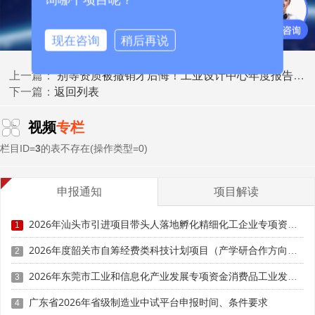
专利，确保权属清晰、在有效期内。
现在咨询
稍后再说
三、专利类型偏科，重外观轻核心设计专利
别等资质被撤销才后悔！工业设计中心年度报告及动态管理全要求
最新政策强调专利质量与设计属性，单一外观专利占比
上一篇：
返回列表
过高易被判定为创新能力不足。很多团队陷入外观专利易申
下一篇：
请、数量好凑的误区，大量专利为简单外观，缺乏实用新型
或发明专利支撑，无法体现工业设计整合优化创新的核心价
视频
专栏
值。
栏目ID=
3
的表不存在(操作类型=0)
国家级认定标准明确，工业设计是以用户为中心、工业
产品为主要对象，将策略性解决问题的过程应用于产品、系
申报通知
项目解读
统、服务及体验的设计创新活动。评审更青睐外观加实用新
2026年汕头市引进项目带头人落地孵化精细化工企业专项资金申报时间、条件要求、资助奖励
型加发明专利的组合，单一类型专利占比过高会被扣分。部
1
分地区申报指南明确，需包含一定数量的设计类实用新型或
2026年度韶关市自筹经费类科技计划项目（产学研合作方向）申报时间、条件要求
2
发明专利，纯外观专利数量再多也难以充分体现设计创新能
力。
2026年东莞市工业和信息化产业发展专项资金消费品工业发展奖励项目“免申即享”时间、条件要求、补助奖励
3
广东省2026年省级制造业中试平台申报时间、条件要求
4
四、专利无转化佐证，空有证书无落地应用