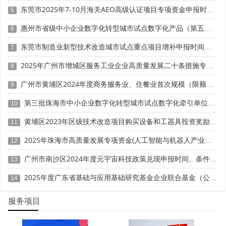
扶持方向发生调整时，及时评估对企业设计业务的影响;依据
东莞市2025年7-10月海关AEO高级认证项目专项资金申报时间、条件要求、扶持奖励
5
市场需求波动，灵活调整设计项目资源分配。如在政策大力
推广绿色设计时，企业可同步开发环保型产品，满足政策要
惠州市省级中小企业数字化转型城市试点数字化产品（第五批）征集申报时间、条件要求
6
求的同时，迎合消费者对可持续产品的需求。
东莞市制造业新型技术改造城市试点重点项目增补申报时间、条件要求、补助奖励
7
(三)强化产学研合作
2025年广州市增城区服务工业企业高质量发展二十条措施专项资金申报时间、条件要求、补助奖励
8
借助东莞当地高校、科研机构的力量，实现资源整合与
广州市黄埔区2024年度商务服务业、住餐业首次规模（限额）以下转规模（限额）以上奖励申报时间、条件要求、资助标准
9
优势互补。高校具备较强的理论研究与创意设计能力，企业
第三批珠海市中小企业数字化转型城市试点数字化牵引单位遴选申报时间、条件要求
10
则拥有市场渠道与生产资源。通过产学研合作，企业既能完
成政策导向下的设计研发课题，提升工业设计中心认定的竞
黄埔区2023年区级技术改造项目购买设备和工器具投资奖励 （第一批）申报时间、条件要求、资助标准
11
争力，又能将科研成果快速转化为符合市场需求的产品。
2025年珠海市高质量发展专项资金(人工智能与机器人产业发展用途)项目征集申报时间、条件要求、补助奖励
12
三、工业设计中心认定驱动企业发展的具体体现
广州市南沙区2024年度元宇宙科技政策兑现申报时间、条件要求、补助奖励
13
(一)提升企业创新能力
2025年度广东省基础与应用基础研究基金企业联合基金（公共卫生与医药健康领域）项目申报时间、条件要求、资助奖励
14
获得工业设计中心认定后，企业在政策激励下，会加大
服务项目
设计研发投入，引进高端设计人才，完善设计创新体系。政
策资金支持企业建设先进的设计实验室、引进数字化设计工