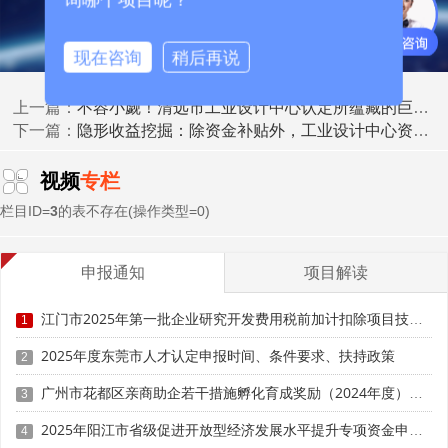
同时，抢占市场先机。
现在咨询
稍后再说
不容小觑！清远市工业设计中心认定所蕴藏的巨大红利
上一篇：
隐形收益挖掘：除资金补贴外，工业设计中心资质还有哪些隐藏价值？
下一篇：
视频
专栏
栏目ID=
3
的表不存在(操作类型=0)
申报通知
项目解读
江门市2025年第一批企业研究开发费用税前加计扣除项目技术鉴定申报时间、条件要求
1
2025年度东莞市人才认定申报时间、条件要求、扶持政策
(二)构建动态调整机制
2
广州市花都区亲商助企若干措施孵化育成奖励（2024年度）申报时间、条件要求、补助奖励
3
建立“政策-市场”双向反馈机制，企业设计团队需定期收
集市场动态与消费者反馈，同时密切关注政策变化。当政策
2025年阳江市省级促进开放型经济发展水平提升专项资金申报时间、条件要求、补助奖励
4