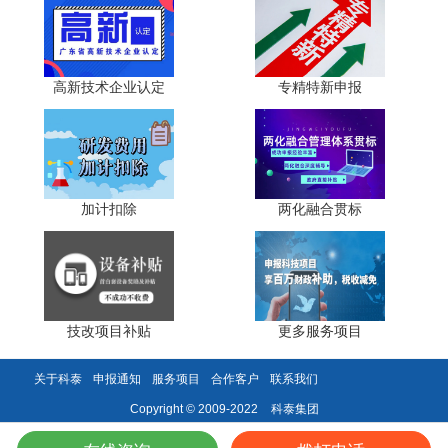
具，为企业开展原创性、前瞻性设计研究提供保障，助力企
业从“制造”向“创造”转型。
(二)增强市场竞争力
高新技术企业认定
专精特新申报
平衡政策导向与市场需求的设计成果，能使企业产品在
功能、外观、品质上更具优势。通过工业设计中心认定的企
业，品牌知名度与美誉度得到提升，在参与国际展会、对接
优质客户时更具竞争力，从而扩大市场份额，获取更高的经
加计扣除
两化融合贯标
济效益。
(三)推动产业协同发展
工业设计中心认定不仅带动企业自身发展，还能通过产
技改项目补贴
更多服务项目
业链传导，推动上下游企业协同创新。例如，核心企业的创
新设计需求，会促使零部件供应商改进工艺、提升产品质
关于科泰
申报通知
服务项目
合作客户
联系我们
量，形成产业创新合力，推动东莞制造业整体升级。
科泰集团
Copyright © 2009-2022