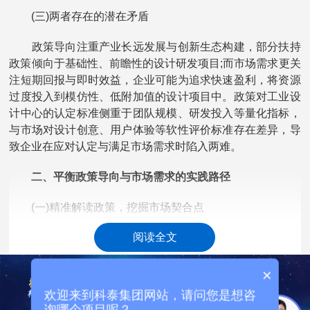
(三)两者存在的潜在矛盾
政策导向注重产业长远发展与创新生态构建，部分扶持
政策倾向于基础性、前瞻性的设计研发项目;而市场需求更关
注短期回报与即时效益，企业可能为追求快速盈利，将资源
过度投入到模仿性、低附加值的设计项目中。政策对工业设
计中心的认定标准侧重于团队规模、研发投入等量化指标，
与市场对设计创意、用户体验等软性评价标准存在差异，导
致企业在应对认定与满足市场需求时陷入两难。
二、平衡政策导向与市场需求的实践路径
(一)精准解读政策，挖掘市场契合点
阅读全文
企业应深入研究《东莞市工业设计中心认定管理办
法》，结合自身所在行业特点，寻找政策支持与市场需求的
交集。例如，政策鼓励智能家居领域的设计创新，企业可聚
×
焦消费者对智能家电便捷性、节能性的需求，开发兼具政策
欢迎来到科泰集团网站，请问您是想咨
导向优势与市场竞争力的产品，在申报工业设计中心认定的
询哪个项目呢？