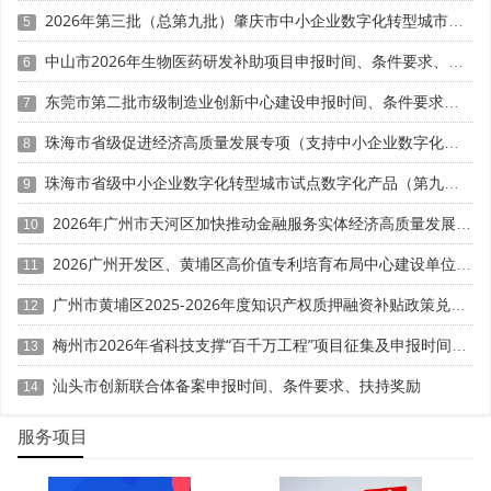
具体标准由地方政府制定。
2026年第三批（总第九批）肇庆市中小企业数字化转型城市试点数字化改造项目申报时间、条件要求、补助奖励
5
中山市2026年生物医药研发补助项目申报时间、条件要求、奖励标准
三、资金支持突破：精准滴灌，畅通实体经济融资渠道
6
东莞市第二批市级制造业创新中心建设申报时间、条件要求、扶持奖励
7
资金是企业发展的血脉。2026年资金支持政策以降成
本、扩规模、强直达、广覆盖为核心，整合财政、金融、产
珠海市省级促进经济高质量发展专项（支持中小企业数字化转型）“小快轻准”数字化转型项目（第十一批）入库储备申报时间、条件要求、补助奖励
8
业基金等各类资源。
珠海市省级中小企业数字化转型城市试点数字化产品（第九批）征集申报时间、条件要求
9
财政资金支持力度加大。2026年中央财政安排超长期特
2026年广州市天河区加快推动金融服务实体经济高质量发展（支持企业利用知识产权融资）政策兑现申报时间、条件要求、扶持奖励
10
别国债2000亿元用于支持大规模设备更新，降低项目投资额
门槛，加大对中小企业设备更新支持力度。滚动实施制造业
2026广州开发区、黄埔区高价值专利培育布局中心建设单位申报时间、条件要求、扶持奖励
11
重点产业链高质量发展行动，强化产业基础再造和重大技术
广州市黄埔区2025-2026年度知识产权质押融资补贴政策兑现申报时间、条件要求、资助奖励
12
装备攻关。
梅州市2026年省科技支撑“百千万工程”项目征集及申报时间、条件要求、资助奖励
13
金融信贷支持全面发力。政策引导金融机构加大对小微
汕头市创新联合体备案申报时间、条件要求、扶持奖励
14
企业、制造业中长期贷款支持力度。推出首贷贴息、续贷免
押等政策，对信用良好企业实行无还本续贷，解决企业短期
服务项目
资金周转难题。鼓励金融机构开发知识产权质押、订单质
押、应收账款质押等融资工具，拓宽企业融资渠道。