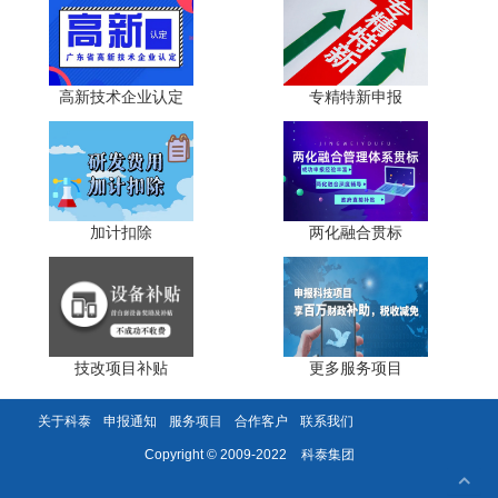
产业投资基金引领赋能。2025年末国家创业投资引导基
金正式启动，财政出资1000亿元，首批设立京津冀、长三
角、粤港澳大湾区三只区域基金，各500亿元，目标形成万
高新技术企业认定
专精特新申报
亿级资金规模。基金采用母基金加子基金模式，撬动社会资
本参与，重点投向人工智能、生物医药、新能源、高端装备
等新兴产业。对初创期、种子期科创企业给予股权投资支
持，助力企业快速成长。
加计扣除
两化融合贯标
研发费用
加计扣除
税收优惠持续优化。科技型中小企业
比例提高至120%，形成无形资产的按220%摊销。集成电
路、工业母机企业同步享受120%加计扣除。高新技术企业
减按15%税率征收企业所得税。小微企业年应纳税所得额
300万元以下部分，实际税负5%。
技改项目补贴
更多服务项目
结语
关于科泰
申报通知
服务项目
合作客户
联系我们
2026年政策红利持续释放，形成采购拉内需、人才强支
科泰集团
Copyright © 2009-2022
撑、资金活血脉的良性循环。三首采购破除市场壁垒，让本
土创新产品有市场、有订单。人才流动打破体制束缚，让人