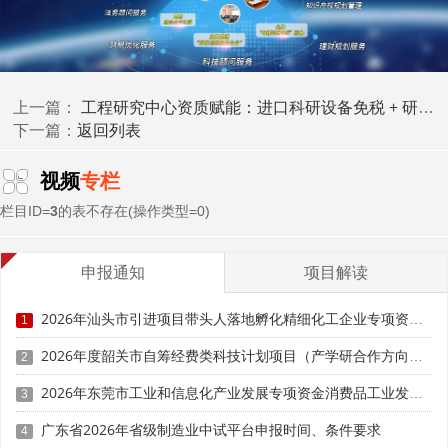
户籍与身份限制持续放宽。根据国务院深入实施以人为
本的新型城镇化战略五年行动计划，全面取消城区常住人口
300万以下城市落户限制，全面放宽城区常住人口300万至
工程研究中心资质赋能：进口科研设备免税 + 研发加计扣除叠加节税攻略
500万城市落户条件，完善城区常住人口500万以上超大特
上一篇：
返回列表
下一篇：
大城市积分落户政策，鼓励取消年度落户名额限制。对高端
人才、紧缺人才实行简化落户流程。
视频
专栏
人才评价机制改革深化。持续破除唯论文、唯职称、唯
栏目ID=
3
的表不存在(操作类型=0)
学历、唯奖项倾向，建立以创新价值、能力、贡献为核心的
评价体系。对从事技术研发、成果转化的人才，以专利数
量、技术突破、产业贡献为主要评价依据。对高技能人才，
申报通知
项目解读
放宽学历、年限要求，凭实操能力、行业认可申报高级职
2026年汕头市引进项目带头人落地孵化精细化工企业专项资金申报时间、条件要求、资助奖励
称。
1
2026年度韶关市自筹经费类科技计划项目（产学研合作方向）申报时间、条件要求
2
服务保障体系升级。构建全国统一人才服务平台，实现
档案转接、社保转移、职称互认、资格互通一网通办。为流
2026年东莞市工业和信息化产业发展专项资金消费品工业发展奖励项目“免申即享”时间、条件要求、补助奖励
3
动人才提供住房、子女教育、医疗等一站式服务。各地对引
广东省2026年省级制造业中试平台申报时间、条件要求
4
进的高端人才、紧缺人才给予安家补贴、年薪补贴等激励，