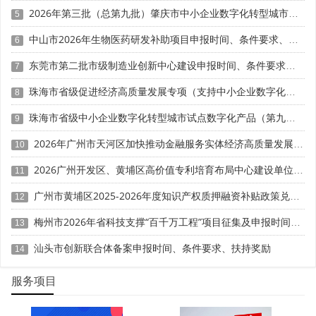
能够准确归集研发费用。
2026年第三批（总第九批）肇庆市中小企业数字化转型城市试点数字化改造项目申报时间、条件要求、补助奖励
5
工程研究中心的叠加优势体现在三方面。一是归集范围
中山市2026年生物医药研发补助项目申报时间、条件要求、奖励标准
6
更广，中心购置的免税进口设备折旧、运维费用可全额计入
东莞市第二批市级制造业创新中心建设申报时间、条件要求、扶持奖励
研发费用，享受加计扣除，实现免税加加计双重节税。二是
7
核算更规范，中心需独立建账，研发支出辅助账、立项文
珠海市省级促进经济高质量发展专项（支持中小企业数字化转型）“小快轻准”数字化转型项目（第十一批）入库储备申报时间、条件要求、补助奖励
8
件、设备采购凭证等留存备查，降低税务核查风险。三是政
珠海市省级中小企业数字化转型城市试点数字化产品（第九批）征集申报时间、条件要求
策稳定性强，中心每三年评估一次，通过评估即可持续享受
9
优惠。
2026年广州市天河区加快推动金融服务实体经济高质量发展（支持企业利用知识产权融资）政策兑现申报时间、条件要求、扶持奖励
10
叠加节税案例如下。某制造业企业拥有国家级产业技术
2026广州开发区、黄埔区高价值专利培育布局中心建设单位申报时间、条件要求、扶持奖励
11
工程化中心，2026年进口1台国内无法生产的科研设备，价
广州市黄埔区2025-2026年度知识产权质押融资补贴政策兑现申报时间、条件要求、资助奖励
12
值1000万元，关税税率5%、增值税税率13%，当年研发费
用含设备折旧200万元共计500万元。进口免税节税方面，
梅州市2026年省科技支撑“百千万工程”项目征集及申报时间、条件要求、资助奖励
13
免征关税50万元、增值税130万元，合计节税180万元。研
汕头市创新联合体备案申报时间、条件要求、扶持奖励
14
发加计扣除节税方面，500万元研发费用100%加计扣除，多
扣除500万元，按25%企业所得税税率计算，节税125万
服务项目
元。叠加节税总额305万元，节税效果显著。
四、叠加节税实操攻略与风险防控