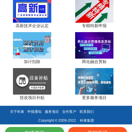
实操核心步骤包括四方面。一是资质获取与维护，申报
国家级或省级产业技术工程化中心，聚焦产业关键技术，完
高新技术企业认定
专精特新申报
善研发体系，通过每三年一次的运行评估，确保资质有效。
二是进口设备合规管理，提前确认设备国内无法生产或性能
不满足需求，单独核算设备折旧、运维费用，全额计入研发
支出。三是研发费用精准归集，区分研发与生产费用，人员
人工、直接投入、设备折旧等单独建账，留存立项文件、辅
加计扣除
两化融合贯标
助账、发票等备查资料。四是申报享受优惠，进口环节向海
关申请免税，企业所得税汇算清缴时填报研发费用加计扣除
明细表，留存相关资料备查。
关键风险防控包括三点。一是设备用途风险，免税进口
设备仅限研发使用，不得用于生产经营或转卖，否则需补缴
技改项目补贴
更多服务项目
税费并承担罚款。二是费用归集风险，研发与生产费用需严
格划分，共用设备、人员需合理分摊，避免税务核查调整。
关于科泰
申报通知
服务项目
合作客户
联系我们
三是资质存续风险，中心需通过每三年一次的评估，未达标
科泰集团
Copyright © 2009-2022
将被撤销资质，无法继续享受优惠。