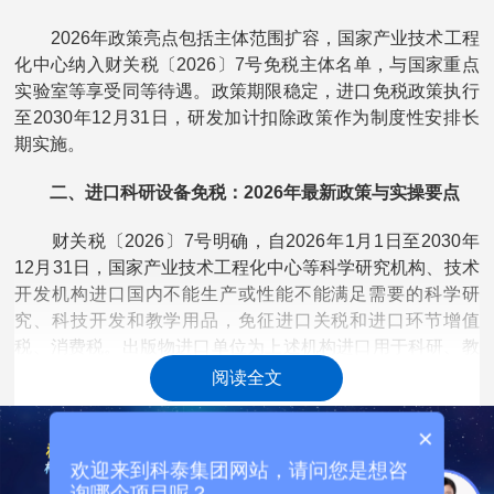
2026年政策亮点包括主体范围扩容，国家产业技术工程
化中心纳入财关税〔2026〕7号免税主体名单，与国家重点
实验室等享受同等待遇。政策期限稳定，进口免税政策执行
至2030年12月31日，研发加计扣除政策作为制度性安排长
期实施。
二、进口科研设备免税：2026年最新政策与实操要点
财关税〔2026〕7号明确，自2026年1月1日至2030年
12月31日，国家产业技术工程化中心等科学研究机构、技术
开发机构进口国内不能生产或性能不能满足需要的科学研
究、科技开发和教学用品，免征进口关税和进口环节增值
税、消费税。出版物进口单位为上述机构进口用于科研、教
学的图书、资料，免征进口环节增值税。
阅读全文
享受条件包括主体必须是国家发改委正式确认的国家产
×
业技术工程化中心，具备独立法人资格或依托单位法人资
欢迎来到科泰集团网站，请问您是想咨
格，研发活动独立核算。设备范围仅限科研专用设备，包括
询哪个项目呢？