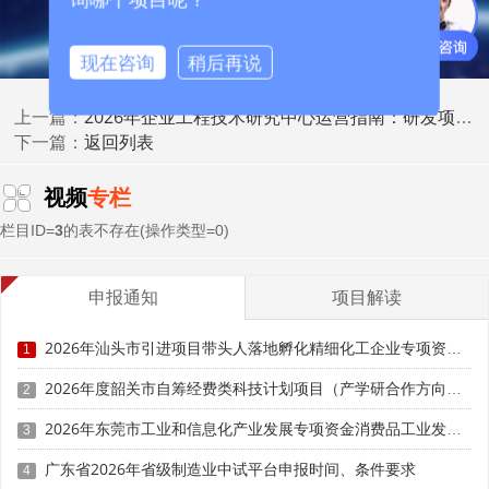
分析测量仪器、实验环境设备、专用科研软件等。核心限制
是设备必须为国内无法生产或性能不满足需求的产品，需提
供相关证明材料。
现在咨询
稍后再说
办理流程分为三步。一是资质确认，国家发展改革委按
2026年企业工程技术研究中心运营指南：研发项目管理、成果转化、知识产权管理
上一篇：
程序对中心进行复核，正式确认后函告海关总署、税务总
返回列表
下一篇：
局。二是减免税申请，设备进口前向属地海关提交申请表、
设备用途说明、国内无法生产证明、合同发票等材料，申请
视频
专栏
进出口货物征免税证明。三是免税通关，凭征免税证明办理
栏目ID=
3
的表不存在(操作类型=0)
报关手续，免征相关税费，后续按规定报送免税进口设备统
计表，接受海关监管。
申报通知
项目解读
三、研发费用加计扣除：2026年政策延续与叠加优势
2026年汕头市引进项目带头人落地孵化精细化工企业专项资金申报时间、条件要求、资助奖励
1
2026年研发费用加计扣除政策延续优化，除烟草制造
2026年度韶关市自筹经费类科技计划项目（产学研合作方向）申报时间、条件要求
业、住宿和餐饮业、批发和零售业、房地产业、租赁和商务
2
服务业、娱乐业等负面清单行业外，所有查账征收企业均可
2026年东莞市工业和信息化产业发展专项资金消费品工业发展奖励项目“免申即享”时间、条件要求、补助奖励
3
享受100%加计扣除。该政策作为制度性安排长期实施，无
需高新技术企业资质，仅需会计核算健全、实行查账征收并
广东省2026年省级制造业中试平台申报时间、条件要求
4