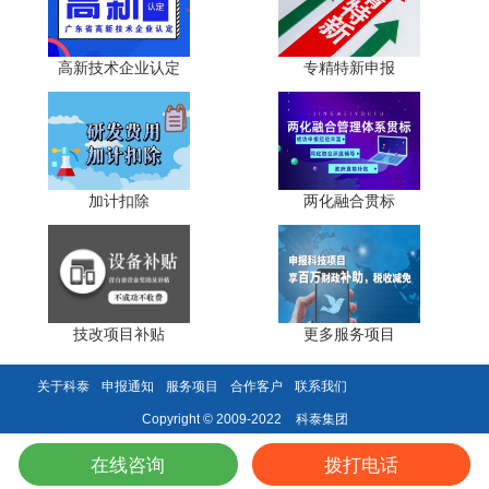
行政后勤人员划入研发团队，人员累计实际工作时间未满
183天，无研发工时、项目参与记录，兼职挂靠科技人员全
科技成果转化
部剔除后比例不达标。第二，
能力由技术专家
高新技术企业认定
专精特新申报
根据企业科技成果转化总体情况和近3年内科技成果转化的
年平均数进行综合评价，仅堆砌专利证书，缺少产品检测报
告、销售订单、样机实物、用户使用证明等市场化转化材
料，单纯纸面专利无法体现创新产出能力，转化得分极低。
第三，企业高企三年有效期内累计两年未按规定时限报送年
加计扣除
两化融合贯标
度发展情况报表的，由认定机构取消其高新技术企业资格;企
业存在重大安全、环保、质量事故、税收违法记录，按照国
科发火〔2016〕32号第十一条规定，申请认定前一年内发
生重大安全、重大质量事故或严重环境违法行为的，直接一
票否决，无需进入专家评审环节。
技改项目补贴
更多服务项目
结语
关于科泰
申报通知
服务项目
合作客户
联系我们
2026年广东高企复审监管逻辑从"材料书面审核"转
科泰集团
Copyright © 2009-2022
向"真实创新能力核查"，不再容忍指标美化、证据缺失等投
在线咨询
拨打电话
机操作。企业开展复审筹备时，应当对照上述四大类高频失