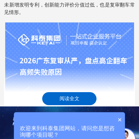
未新增发明专利，创新能力评价分值过低，也是复审翻车常
见情形。
阅读全文
×
二、研发费用归集数据割裂，三表不符触发税务联合核
查红线
欢迎来到科泰集团网站，请问您是想咨
询哪个项目呢？