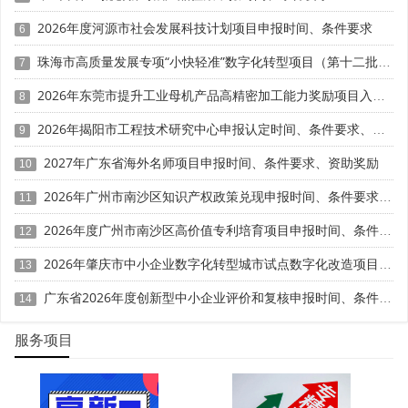
三、高新产品收入证据链缺失，占比低于60%一票否决
2026年度河源市社会发展科技计划项目申报时间、条件要求
6
政策硬性要求企业近一年高新技术产品(服务)收入占企
珠海市高质量发展专项“小快轻准”数字化转型项目（第十二批）入库储备申报时间、条件要求、补助奖励
7
业同期总收入的比例不低于60%，此项为复审不可松动门
槛。广东企业高频翻车分为三类情况：一是总收入核算口径
2026年东莞市提升工业母机产品高精密加工能力奖励项目入库申报时间、条件要求、资助标准
8
错误，未将投资收益、政府补助、分支机构营收计入基数，
2026年揭阳市工程技术研究中心申报认定时间、条件要求、扶持奖励
9
人为拉高高新收入占比，大数据比对后直接修正核算数值，
占比跌破标准。二是高新收入无法对应自有知识产权，销售
2027年广东省海外名师项目申报时间、条件要求、资助奖励
10
合同、发票仅标注产品名称，未注明依托的专利、软著技
2026年广州市南沙区知识产权政策兑现申报时间、条件要求、补助奖励
11
术，无法证明产品核心技术归属企业自主知识产权，对应收
入全部剔除。三是混淆贸易经销产品与自主研发高新产品，
2026年度广州市南沙区高价值专利培育项目申报时间、条件要求、资助奖励
12
外购成品直接转售、无自主加工改进流程的货物计入高新收
2026年肇庆市中小企业数字化转型城市试点数字化改造项目动态申报时间、条件要求、补助奖励
入，现场核查调取进销货记录后予以核减，最终占比不达标
13
失去复审资格。同时技术转让、受托研发等技术性收入缺少
广东省2026年度创新型中小企业评价和复核申报时间、条件要求、扶持奖励
14
技术合同登记备案，也会被不计入高新收入核算。
服务项目
四、科技人员、成果转化、合规年报三大隐性扣分雷区
第一，科技人员占比不足10%，企业将车间生产工人、