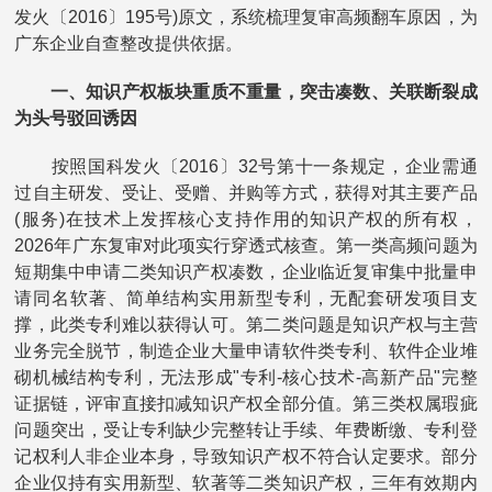
发火〔2016〕195号)原文，系统梳理复审高频翻车原因，为
广东企业自查整改提供依据。
一、知识产权板块重质不重量，突击凑数、关联断裂成
为头号驳回诱因
按照国科发火〔2016〕32号第十一条规定，企业需通
过自主研发、受让、受赠、并购等方式，获得对其主要产品
(服务)在技术上发挥核心支持作用的知识产权的所有权，
2026年广东复审对此项实行穿透式核查。第一类高频问题为
短期集中申请二类知识产权凑数，企业临近复审集中批量申
请同名软著、简单结构实用新型专利，无配套研发项目支
撑，此类专利难以获得认可。第二类问题是知识产权与主营
业务完全脱节，制造企业大量申请软件类专利、软件企业堆
砌机械结构专利，无法形成"专利-核心技术-高新产品"完整
证据链，评审直接扣减知识产权全部分值。第三类权属瑕疵
问题突出，受让专利缺少完整转让手续、年费断缴、专利登
记权利人非企业本身，导致知识产权不符合认定要求。部分
企业仅持有实用新型、软著等二类知识产权，三年有效期内