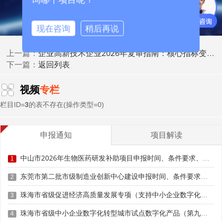
现在咨询
稍后再说
三、科技人员：占比达标即可?资质与证明链暗藏扣分
风险
企业高新技术企业2026年复审指南：核心指标变化、材料清单与避坑策略
上一篇：
返回列表
下一篇：
科技人员占比不低于10%是硬性指标，2026年审核趋
严，社保、个税、劳动合同、学历专业交叉核查。隐形扣分
视频
专栏
点集中在资质与证明完整性：一是人员掺水凑数，行政、生
产人员混入研发团队，人员学历、专业与研发活动无关;兼职
栏目ID=
3
的表不存在(操作类型=0)
或临时人员未提供累计工作满183天证明，直接剔除科技人
员名单。二是证明材料缺失，无完整社保缴纳记录、岗位说
申报通知
项目解读
明书、工时分配表;研发人员同时兼任多岗，无法证明研发工
时占比，被判定为非核心研发人员。三是人员流动性异常，
中山市2026年生物医药研发补助项目申报时间、条件要求、奖励标准
1
申报期内科技人员频繁变动，无合理说明，引发评审对研发
团队稳定性的质疑，间接扣分。
东莞市第二批市级制造业创新中心建设申报时间、条件要求、扶持奖励
2
珠海市省级促进经济高质量发展专项（支持中小企业数字化转型）“小快轻准”数字化转型项目（第十一批）入库储备申报时间、条件要求、补助奖励
3
科技成果转化
四、
：唯数量论过时，转化质量与证据链
决定得分
珠海市省级中小企业数字化转型城市试点数字化产品（第九批）征集申报时间、条件要求
4