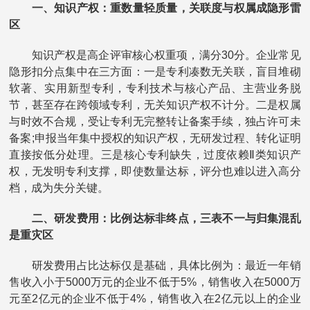
一、知识产权：重数量轻质量，关联度与权属成隐形雷
区
知识产权是高企评审核心权重项，满分30分。企业常见
隐形扣分点集中在三方面：一是专利凑数无关联，盲目堆砌
软著、实用新型专利，专利技术与核心产品、主营业务脱
节，甚至存在跨领域专利，无关知识产权不计分。二是权属
与时效不合规，受让专利无完整转让备案手续，独占许可未
备案;申报当年集中授权的知识产权，无研发过程、转化证明
直接按低分处理。三是核心专利缺失，过度依赖Ⅱ类知识产
权，无发明专利支撑，即使数量达标，评分也难以进入高分
档，成为失分关键。
二、研发费用：比例达标非终点，三表不一与归集混乱
是重灾区
研发费用占比达标仅是基础，具体比例为：最近一年销
售收入小于5000万元的企业不低于5%，销售收入在5000万
元至2亿元的企业不低于4%，销售收入在2亿元以上的企业