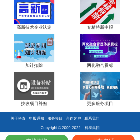
全、重大质量事故或严重环境违法行为，直接取消资格。
结语
高新技术企业认定
专精特新申报
2026年高企自主申报已进入"严审提质"新阶段，评审核
心从"材料齐全"转向"实质创新"，隐形扣分点成为通过率的
关键变量。企业需摒弃"凑材料、走流程"的投机思维，提前1
至2年布局发明专利、规范研发财务、完善人员证明链、做
实成果转化，同时细化材料审核，规避细节漏洞。唯有紧扣
加计扣除
两化融合贯标
最新政策要求，聚焦核心创新能力提升，才能避开隐形扣分
点，顺利通过高企认定，享受政策红利。
科泰集团(https://www.gdktzx.com/)成立17年来，致力于
技改项目补贴
更多服务项目
高新技术企业认定
名优高新技术产品
提供
、
认定、省市工程
中心认定、省市企业技术中心认定、省市工业设计中心认
关于科泰
申报通知
服务项目
合作客户
联系我们
专精特新中小企业
定、省市重点实验室认定、
、专精特新“小
科泰集团
Copyright © 2009-2022
研发费用
加计扣除
两化融合贯标
巨人”、专利软著申请、
、
认
证、科技型中小企业评价入库、创新创业大赛、专利奖、科