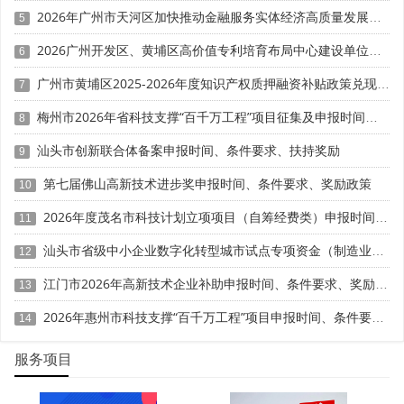
2026年广州市天河区加快推动金融服务实体经济高质量发展（支持企业利用知识产权融资）政策兑现申报时间、条件要求、扶持奖励
科技成果转化能力满分30分，不再"唯数量论"，单一知
5
识产权仅可计算1次转化，无实际转化结果不予计分。隐形
2026广州开发区、黄埔区高价值专利培育布局中心建设单位申报时间、条件要求、扶持奖励
6
扣分点主要有：一是转化逻辑断裂，仅有专利证书，无产品
检测报告、用户报告、销售合同等佐证，无法证明成果已转
广州市黄埔区2025-2026年度知识产权质押融资补贴政策兑现申报时间、条件要求、资助奖励
7
化为产品或服务。二是转化数量不足，近3年年均转化低于5
梅州市2026年省科技支撑“百千万工程”项目征集及申报时间、条件要求、资助奖励
8
项，合计不足15项，直接落入低分档;成果重复转化、关联
性弱，不计入有效转化数量。三是转化时间错位，专利授权
汕头市创新联合体备案申报时间、条件要求、扶持奖励
9
时间晚于产品上市时间，无法体现技术支撑作用，转化证明
第七届佛山高新技术进步奖申报时间、条件要求、奖励政策
10
无效。
2026年度茂名市科技计划立项项目（自筹经费类）申报时间、条件要求
11
五、材料细节：小事决定成败，格式与数据矛盾易被忽
汕头市省级中小企业数字化转型城市试点专项资金（制造业数字化改造方向）第六批项目入库申报时间、条件要求、补助奖励
略
12
江门市2026年高新技术企业补助申报时间、条件要求、奖励标准
13
高企申报材料
多达数百页，细节漏洞看似微小，却直接
影响评审印象与得分。隐形扣分点包括：一是数据前后矛
2026年惠州市科技支撑“百千万工程”项目申报时间、条件要求、资助奖励
14
盾，不同材料中同一数据不一致，未形成统一数据链。二是
格式与签章不规范，材料未按顺序装订、页码错误;复印件未
服务项目
加盖公章、印章模糊、签字不完整;查新报告、检测报告超过
有效期。三是信用记录瑕疵，申请认定前一年内发生重大安