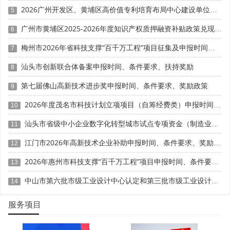
审前一两年就开始布局核心发明专利，确保专利与研发项目
2026广州开发区、黄埔区高价值专利培育布局中心建设单位申报时间、条件要求、扶持奖励
5
同步推进，形成完整的知识产权证据链。
广州市黄埔区2025-2026年度知识产权质押融资补贴政策兑现申报时间、条件要求、资助奖励
6
2. 策略二：规范研发费用归集
梅州市2026年省科技支撑“百千万工程”项目征集及申报时间、条件要求、资助奖励
7
建立规范的研发费用辅助账，确保研发费用归集口径一
汕头市创新联合体备案申报时间、条件要求、扶持奖励
8
致。财务数据、高企系统数据、所得税申报数据必须保持逻
第七届佛山高新技术进步奖申报时间、条件要求、奖励政策
9
辑统一。建议引入数字化研发管理工具，实现研发项目的信
息化管理。
2026年度茂名市科技计划立项项目（自筹经费类）申报时间、条件要求
10
汕头市省级中小企业数字化转型城市试点专项资金（制造业数字化改造方向）第六批项目入库申报时间、条件要求、补助奖励
11
3. 策略三：强化成果转化佐证
江门市2026年高新技术企业补助申报时间、条件要求、奖励标准
12
复审对科技成果转化的审查更加注重市场化验证。企业
应提前梳理近三年的转化成果，保留销售合同、发票、检测
2026年惠州市科技支撑“百千万工程”项目申报时间、条件要求、资助奖励
13
报告等市场验证材料，形成"研发—转化—收益"的完整证据
中山市第六批市级工业设计中心认定和第三批市级工业设计中心复核申报时间、条件要求、扶持奖励
14
闭环。
服务项目
五、常见问题解答
· 问：复审与首次认定有何区别?答：复审在评审流程上