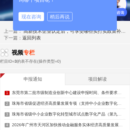
· 企业营业执照复印件
现在咨询
稍后再说
· 知识产权证书及缴费凭证
高新技术企业认定后，可享受哪些实打实政策补贴与红利
上一篇：
返回列表
下一篇：
· 近三年研究开发活动说明材料
· 近三年财务审计报告及研发费用专项审计报告
视频
专栏
栏目ID=
3
的表不存在(操作类型=0)
· 近一年高新产品收入专项审计报告
· 科技人员清单及社保缴纳证明
申报通知
项目解读
科技成果转化
·
证明材料
东莞市第二批市级制造业创新中心建设申报时间、条件要求、扶持奖励
1
四、复审避坑策略
珠海市省级促进经济高质量发展专项（支持中小企业数字化转型）“小快轻准”数字化转型项目（第十一批）入库储备申报时间、条件要求、补助奖励
2
珠海市省级中小企业数字化转型城市试点数字化产品（第九批）征集申报时间、条件要求
3
1. 策略一：提前规划知识产权布局
2026年广州市天河区加快推动金融服务实体经济高质量发展（支持企业利用知识产权融资）政策兑现申报时间、条件要求、扶持奖励
4
复审要求知识产权在有效期内持续维持。建议企业在复