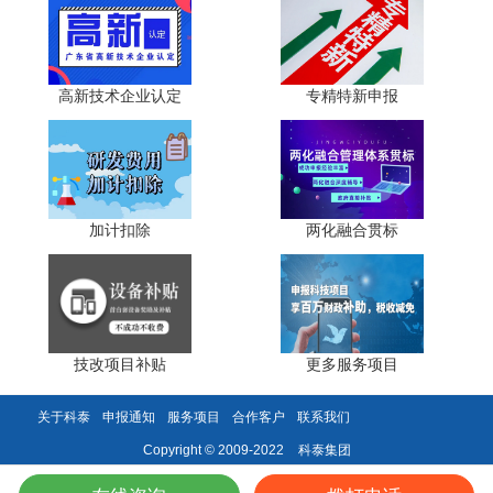
与首次认定一致，但监管部门对复审企业的数据一致性更加
关注。
高新技术企业认定
专精特新申报
· 问：知识产权数量不足怎么办?答：复审前及时补充申
请专利，尤其是与企业核心技术相关的发明专利。
· 问：研发费用比例不达标怎么办?建议通过规范费用归
集口径、增加研发投入等方式确保比例达标。
加计扣除
两化融合贯标
六、结语
高新技术企业复审是对企业持续创新能力的"大考"。
2026年复审标准更加严格，监管力度持续加大，企业必须摒
弃"重认定、轻维护"的旧观念，将高企管理纳入常态化工
技改项目补贴
更多服务项目
作。只有持续保持创新活力与合规经营，才能真正享受高企
政策红利。
关于科泰
申报通知
服务项目
合作客户
联系我们
科泰集团
Copyright © 2009-2022
科泰集团(https://www.gdktzx.com/)成立17年来，致力于