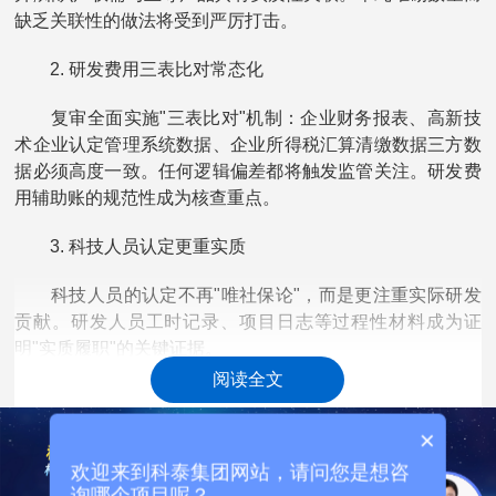
缺乏关联性的做法将受到严厉打击。
2. 研发费用三表比对常态化
复审全面实施"三表比对"机制：企业财务报表、高新技
术企业认定管理系统数据、企业所得税汇算清缴数据三方数
据必须高度一致。任何逻辑偏差都将触发监管关注。研发费
用辅助账的规范性成为核查重点。
3. 科技人员认定更重实质
科技人员的认定不再"唯社保论"，而是更注重实际研发
贡献。研发人员工时记录、项目日志等过程性材料成为证
明"实质履职"的关键证据。
阅读全文
三、复审材料清单
×
企业需提交以下核心材料：
欢迎来到科泰集团网站，请问您是想咨
询哪个项目呢？
· 高新技术企业认定申请书(在线填报后打印)