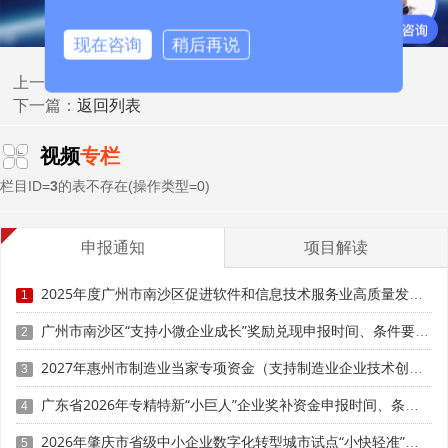
研发费用占比不低于 3%。
现在咨询
稍后再说
举例：某企业年销售收入 5 亿元，研发费用应不低于
高企认定通过率仅65%！避开这8个常见误区
上一篇：
1500 万元。大型企业虽然比例要求较低，但绝对金额较
返回列表
下一篇：
大。
视频
专栏
需要注意的是，研发费用需在中国境内发生，境外研发
费用不计入。企业在中国境外发生的研究开发费用，占全部
栏目ID=
3
的表不存在(操作类型=0)
研究开发费用总额的比例不得超过 40%。
三、研发费用归集范围
申报通知
项目解读
2026 年新规明确，研发费用归集范围包括以下 8 类：
2025年度广州市南沙区促进软件和信息技术服务业高质量发展政策兑现申报时间、条件要求、补助奖励
1
广州市南沙区“支持小微企业成长”奖励兑现申报时间、条件要求、补助标准
2
1. 人员人工费用
2027年惠州市制造业当家专项资金（支持制造业企业技术创新）项目入库申报时间、条件要求、补助奖励
3
包括研发人员的工资薪金、基本养老保险费、基本医疗
保险费、失业保险费、工伤保险费、生育保险费和住房公积
广东省2026年专精特新“小巨人”企业奖补资金申报时间、条件要求、资助标准
4
金，以及外聘研发人员的劳务费用。
2026年肇庆市省级中小企业数字化转型城市试点“小快轻准”数字化产品和服务入库动态申报时间、条件要求
5