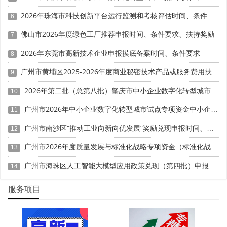
注意：研发人员需直接从事研发活动，行政、财务人员
2026年珠海市科技创新平台运行监测和考核评估时间、条件要求
6
不计入。研发部门管理人员工资可计入，但需提供岗位职责
佛山市2026年度绿色工厂推荐申报时间、条件要求、扶持奖励
说明。
7
2026年东莞市高新技术企业申报摸底备案时间、条件要求
8
2. 直接投入费用
广州市黄埔区2025-2026年度商业秘密技术产品或服务费用扶持（知识产权高质量发展30条）申报时间、条件要求、补助奖励
9
包括研发活动直接消耗的材料、燃料和动力费用;用于中
2026年第二批（总第八批）肇庆市中小企业数字化转型城市试点数字化改造项目申报时间、条件要求、补助奖励
10
间试验和产品试制的模具、工艺装备开发及制造费，不构成
固定资产的样品、样机及一般测试手段购置费，试制产品的
广州市2026年中小企业数字化转型城市试点专项资金中小企业数字化改造项目（第一批）入库申报时间、条件要求、补助奖励
11
检验费;用于研发活动的仪器、设备的运行维护、调整、检
广州市南沙区“推动工业向新向优发展”奖励兑现申报时间、条件要求、补助标准
验、维修等费用，以及通过经营租赁方式租入的用于研发活
12
动的固定资产租赁费。
广州市2026年度质量发展与标准化战略专项资金（标准化战略）第二批项目申报时间、条件要求
13
3. 折旧费用与长期待摊费用
广州市海珠区人工智能大模型应用政策兑现（第四批）申报时间、条件要求、扶持奖励
14
包括用于研发活动的仪器、设备和在用建筑物的折旧费;
服务项目
研发设施的改建、改装、装修和修理过程中发生的长期待摊
费用。