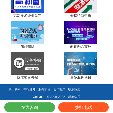
4. 无形资产摊销费用
包括用于研发活动的软件、专利权、非专利技术(包括许
高新技术企业认定
专精特新申报
可证、专有技术、设计和计算方法等)的摊销费用。
5. 设计费用
包括为新产品和新工艺进行构思、开发和制造，进行工
加计扣除
两化融合贯标
序、技术规范、规程制定、操作特性方面的设计等发生的费
用。包括为获得创新性、创意性、突破性产品进行的创意设
计活动发生的相关费用。
6. 装备调试费用与试验费用
技改项目补贴
更多服务项目
包括工装准备过程中研究开发活动所发生的费用(如研制
特殊、专用的生产机器，改变生产和质量控制程序，或制定
关于科泰
申报通知
服务项目
合作客户
联系我们
新方法及标准等活动所发生的费用);勘探开发技术的现场试
科泰集团
Copyright © 2009-2022
验费、新药研制的临床试验费。
在线咨询
拨打电话
7. 委托外部研究开发费用