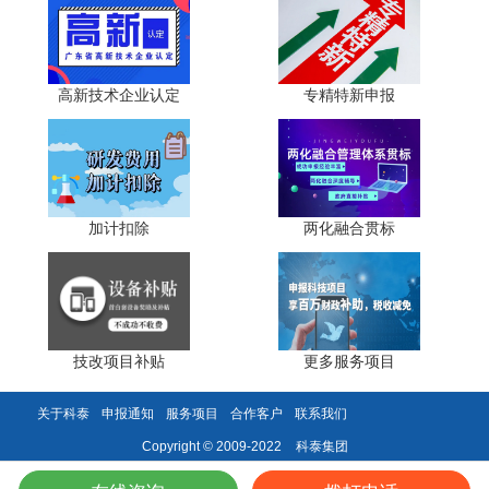
稳定核心团队。对于广东制造业企业而言，尽早完成省级、
国家级单项冠军认定入库，才能充分释放融资贴息、用地优
先、人才落户等政策红利，深耕细分赛道，打造全球竞争
力，助力广东加快建成全球先进制造业基地。
高新技术企业认定
专精特新申报
科泰集团(https://www.gdktzx.com/)成立17年来，致力于
高新技术企业认定
名优高新技术产品
提供
、
认定、省市工程
中心认定、省市企业技术中心认定、省市工业设计中心认
加计扣除
两化融合贯标
专精特新中小企业
定、省市重点实验室认定、
、专精特新“小
研发费用
加计扣除
两化融合贯标
巨人”、专利软著申请、
、
认
证、科技型中小企业评价入库、创新创业大赛、专利奖、科
科技成果评价
科技成果转化
学技术奖、
、
等服务。关注【科
小泰】公众号，及时获取最新科技项目资讯!
技改项目补贴
更多服务项目
关于科泰
申报通知
服务项目
合作客户
联系我们
科泰集团
Copyright © 2009-2022