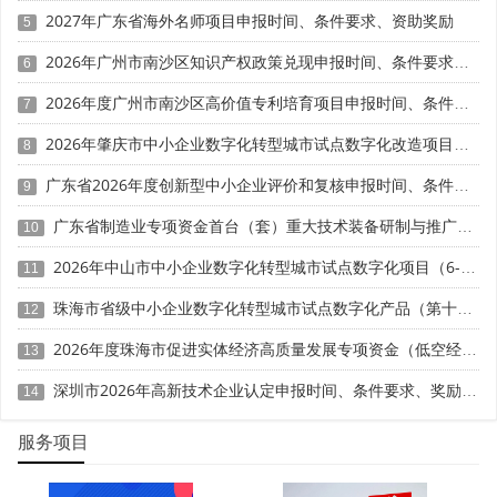
2027年广东省海外名师项目申报时间、条件要求、资助奖励
5
除上述核心政策外，入库单项冠军同步纳入省级企业直
2026年广州市南沙区知识产权政策兑现申报时间、条件要求、补助奖励
6
通车服务清单，优先推荐申报国家重大科技专项、产业链配
套项目、制造业数字化转型资金。各地市对国家级单项冠军
2026年度广州市南沙区高价值专利培育项目申报时间、条件要求、资助奖励
7
给予一次性奖励，标准因地而异：东莞市最高300万元，深
2026年肇庆市中小企业数字化转型城市试点数字化改造项目动态申报时间、条件要求、补助奖励
圳市最高200万元，茂名市50万元，广州南沙区对单项冠军
8
示范企业给予500万元。省级单项冠军各地市配套奖励50万
广东省2026年度创新型中小企业评价和复核申报时间、条件要求、扶持奖励
9
至500万元不等。政策适用对象为广东省内注册、纳入省工
广东省制造业专项资金首台（套）重大技术装备研制与推广应用项目入库储备申报时间、条件要求、补助奖励
信厅单项冠军企业库的企业，实行三年动态复核，复核通过
10
可持续享受要素扶持。企业可通过省数字工信平台在线提交
2026年中山市中小企业数字化转型城市试点数字化项目（6-7月）入库申报时间、条件要求
11
政策兑现申请，实现全流程线上办理。
珠海市省级中小企业数字化转型城市试点数字化产品（第十批）征集申报时间、条件要求
12
四、文章结尾
2026年度珠海市促进实体经济高质量发展专项资金（低空经济产业发展项目）入库申报时间、条件要求、补助奖励
13
2026年广东单项冠军扶持政策从金融、土地、人才三大
深圳市2026年高新技术企业认定申报时间、条件要求、奖励政策
14
生产关键要素精准发力，形成资金减负、空间扩容、人才集
聚的全链条扶持体系。制造业贷款贴息与技改贴息双重叠
服务项目
加，有效降低企业融资成本;工业用地优先保障与审批绿色通
道，加速项目落地投产;人才落户与职称评审便利，助力企业