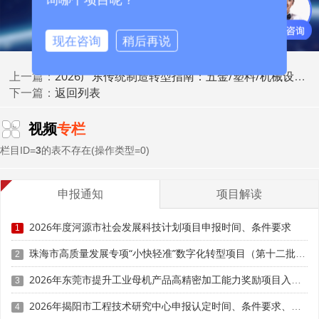
分地市对技术领先且用地集约的省级重点项目，土地出让底
价可按对应等级工业用地最低价标准的70%执行。单项冠军
现在咨询
稍后再说
企业还可优先申请入驻国有、集体产业厂房。各地市自然资
源部门对单项冠军项目开通用地审批绿色通道，简化规划、
2026广东传统制造转型指南：五金/塑料/机械设备企业技改方向，冲刺制造业单项冠军
上一篇：
环评、能耗审批流程，推动项目尽快落地开工。
返回列表
下一篇：
(三)高层次人才与人才服务支持
视频
专栏
依托广东省百万英才汇南粤行动计划，单项冠军企业引
栏目ID=
3
的表不存在(操作类型=0)
进的核心技术骨干、高级管理人才，可按规定申请人才落户
绿色通道，享受材料简化、审批提速服务。高精尖缺人才实
申报通知
项目解读
行一人落户、全家随迁政策。企业高管、研发带头人可申领
优粤人才码，享受医疗绿色通道、政务优先办理等便利。各
2026年度河源市社会发展科技计划项目申报时间、条件要求
1
地市对引进的高层次人才配套提供人才住房、个税补贴、子
女教育等福利。单项冠军企业职称评审拥有自主评审权或绿
珠海市高质量发展专项“小快轻准”数字化转型项目（第十二批）入库储备申报时间、条件要求、补助奖励
2
色通道，可简化工程师、高级工程师申报流程，稳定核心技
2026年东莞市提升工业母机产品高精密加工能力奖励项目入库申报时间、条件要求、资助标准
3
术人才队伍。
2026年揭阳市工程技术研究中心申报认定时间、条件要求、扶持奖励
4
三、配套基础扶持与申报要点