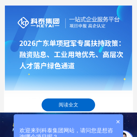
(二)工业用地与产业空间保障
阅读全文
依据广东省单项冠军培育相关政策及各地市落地细则，
×
单项冠军企业新建、改扩建产业项目，自然资源部门在年度
工业用地指标中予以优先统筹。投资规模较大的先进制造项
欢迎来到科泰集团网站，请问您是想咨
目，可纳入省级重点项目清单，实行用地指标单列保障。部
询哪个项目呢？