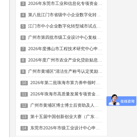
2026年东莞市工业和信息化专项资金人工智能应用创新中心专题项目申报时间、条件要求、资助奖励
3
第八批江门市省级中小企业数字化转型城市试点数字化产品征集申报时间、条件要求
4
江门市中小企业数字化转型城市试点第二批数字化牵引单位遴选申报时间、条件要求
5
广州市第四批市级工业设计中心复核申报时间、条件要求、扶持奖励
6
2026年度佛山市工程技术研究中心申报时间、条件要求、扶持奖励
7
2026年度广州市农业产业化贷款贴息项目申报时间、条件要求、补助奖励
8
广州市黄埔区“清洁生产称号认定奖励”和“绿色制造示范认定奖励”事项兑现申报时间、条件要求、资助标准
9
2026年第二批珠海市算力券申领时间、条件要求、资助奖励
10
2026年珠海市高质量发展专项资金（人工智能与机器人产业发展用途）第二批项目征集申报时间、条件要求、补助奖励
11
广州市黄埔区博士博士后资助及人力资源服务产业园扶持等政策兑现申报时间、条件要求、补助奖励
12
第十五届中国创新创业大赛（广东赛区）暨第十四届“珠江天使杯”科技创新创业大赛参赛时间、条件要求、扶持奖励
13
东莞市2026年市级工业设计中心申报时间、条件要求、扶持奖励
14