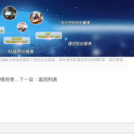
核材料，通过"数字工信"平台在线填写申请书及相关附件;地
;公示后发布复核通过名单。逾期未提交复核材料的企业，将依据
质。
大幅萎缩、研发投入持续不达标、主营业务偏离细分领域、存
不通过企业移出企业库，不再享受技改、融资、人才、土地等倾
，优先推荐申报国家级制造业单项冠军，叠加省市两级财政奖励
来源标注错误或侵犯了您的合法权益，请作者持权属证明与本网联系，我们将及
六件核心事
返回列表
下一篇：
闭环管理：年报实现全年数据常态化留存，跟踪管理实时排查
。三者数据互通、标准统一，任何一环出现违规记录，都会传导
核心目标是筛选长期深耕细分赛道、持续创新、合规经营的优质
规隐患的企业，优化全省单项冠军培育梯队。