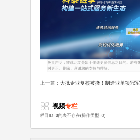
程序和标准参照遴选条件和程序执行。
复核流程完整规范：企业自主线上提交全套复
市工信局初审推荐;省级专家评审与实地抽查
《管理办法》撤销认定，直接视为自动放弃资
复核淘汰核心情形包括：细分赛道市场份额
在重大失信记录、年报多次逾期未填报。复核
斜政策。复核合格企业延续3年单项冠军资质
免责声明：转载此文是出于传递更多信息之目的。若有
与产业配套服务支持。
时更正、删除，谢谢您的支持与理解。
三、三大监管机制联动逻辑
大批企业复核被撤！制造业单项冠军维持资质必做
上一篇：
年报填报、跟踪管理、到期复核形成递进式
经营与合规风险，到期复核完成三年综合评价
视频
专栏
至下一环节审核，形成全周期约束。整套机制
栏目ID=
3
的表不存在(操作类型=0)
制造企业，淘汰弱化主业、创新停滞、存在合
四、结尾总结与企业合规建议