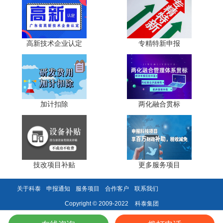
长三角单项冠军企业产业分布呈现"传统优势产业筑牢
根基、高端装备制造引领升级"的特征。一是传统优势产业
高新技术企业认定
专精特新申报
领域，纺织、服装、轻工、机械基础件、化工新材料等单项
冠军密集;二是高端装备制造领域，智能电网装备、工业机器
人、轨道交通装备、航空航天零部件等单项冠军集聚;三是新
材料领域，在石墨烯、高性能复合材料、特种金属材料等领
域单项冠军快速增长。创新模式以"产学研深度协同"为核
加计扣除
两化融合贯标
心，区域内拥有复旦大学、浙江大学、南京大学、中国科学
技术大学等顶尖高校，以及中科院上海分院等国家级科研机
构。企业研发投入强度普遍超百分之五，基础研究投入占比
达百分之十以上，主导或参与制定的国际、国家、行业标准
数量全国领先。
技改项目补贴
更多服务项目
珠三角：新兴技术产业+消费电子主导
关于科泰
申报通知
服务项目
合作客户
联系我们
珠三角单项冠军企业聚焦"新兴技术产业、高端消费电
科泰集团
Copyright © 2009-2022
子、智能终端制造"三大核心赛道。一是电子信息与消费电
子领域，半导体、显示面板、消费电子零部件、智能终端等