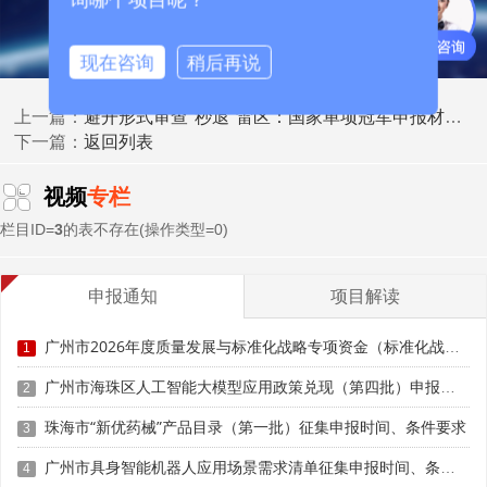
现在咨询
稍后再说
避开形式审查"秒退"雷区：国家单项冠军申报材料12类常见硬伤清单
上一篇：
返回列表
下一篇：
视频
专栏
栏目ID=
3
的表不存在(操作类型=0)
三、培育体系与政策支持差异
长三角：三级梯度培育，全周期精准赋能
申报通知
项目解读
长三角构建"国家级—省级—市级"三级联动培育体系。
广州市2026年度质量发展与标准化战略专项资金（标准化战略）第二批项目申报时间、条件要求
1
浙江省建立超六百家单项冠军培育库，安排3.48亿元省级财
广州市海珠区人工智能大模型应用政策兑现（第四批）申报时间、条件要求、扶持奖励
政专项资金，首批支持399家企业，开展"一对一"申报辅
2
导、对标诊断等精准服务。宁波市打造"高新技术企业—专
珠海市“新优药械”产品目录（第一批）征集申报时间、条件要求
3
精特新小巨人—单项冠军"金字塔培育结构，塔基超一万家
广州市具身智能机器人应用场景需求清单征集申报时间、条件要求
高新技术企业，塔身近二千家专精特新小巨人企业，塔尖
4