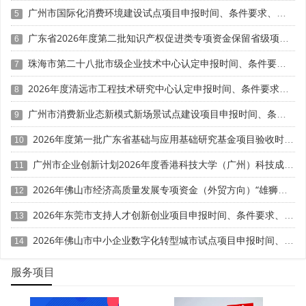
119家国家级单项冠军。江苏省对国家级单项冠军给予五百
广州市国际化消费环境建设试点项目申报时间、条件要求、补助奖励
5
万元一次性奖补，各地市按1:1配套;上海市给予三百万元奖
补。
广东省2026年度第二批知识产权促进类专项资金保留省级项目申报时间、条件要求、资助奖励
6
珠海市第二十八批市级企业技术中心认定申报时间、条件要求、扶持奖励
7
珠三角：分层分类培育，市场化导向突出
2026年度清远市工程技术研究中心认定申报时间、条件要求、补助奖励
8
广东省建立省级培育库，将企业划分为储备、潜力、冲
广州市消费新业态新模式新场景试点建设项目申报时间、条件要求、补助奖励
刺三类，实施差异化培育。深圳市实行"免申即享"机制，企
9
业无需提交复杂申报材料即可完成资金申领。奖补标准方
2026年度第一批广东省基础与应用基础研究基金项目验收时间、条件要求
10
面，广东省对国家级单项冠军企业，珠三角地区奖补120万
元，粤东粤西粤北地区150万元;人工智能与机器人领域最高
广州市企业创新计划2026年度香港科技大学（广州）科技成果转化“先投后股”专题（第一批）项目申报时间、条件要求、补助奖励
11
可达300万元。深圳市对国家级示范企业和产品分别给予
2026年佛山市经济高质量发展专项资金（外贸方向）“雄狮计划”项目申报时间、条件要求、扶持奖励
12
300万元和200万元一次性奖励;对市级示范企业和产品分别
给予200万元和100万元奖励。南山区、福田区额外补贴200
2026年东莞市支持人才创新创业项目申报时间、条件要求、资助奖励
13
万元，宝安区、龙华区配套180万元，四级奖补叠加后最高
2026年佛山市中小企业数字化转型城市试点项目申报时间、条件要求、补助奖励
14
可达800万元。
服务项目
四、产业特征与创新模式差异
长三角：传统优势产业+高端装备双轮驱动