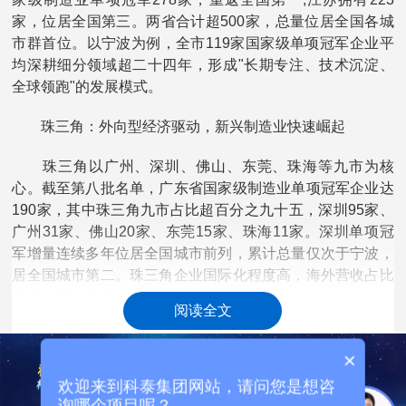
家，位居全国第三。两省合计超500家，总量位居全国各城
市群首位。以宁波为例，全市119家国家级单项冠军企业平
均深耕细分领域超二十四年，形成"长期专注、技术沉淀、
全球领跑"的发展模式。
珠三角：外向型经济驱动，新兴制造业快速崛起
珠三角以广州、深圳、佛山、东莞、珠海等九市为核
心。截至第八批名单，广东省国家级制造业单项冠军企业达
190家，其中珠三角九市占比超百分之九十五，深圳95家、
广州31家、佛山20家、东莞15家、珠海11家。深圳单项冠
军增量连续多年位居全国城市前列，累计总量仅次于宁波，
居全国城市第二。珠三角企业国际化程度高，海外营收占比
普遍超百分之三十。
阅读全文
×
欢迎来到科泰集团网站，请问您是想咨
询哪个项目呢？