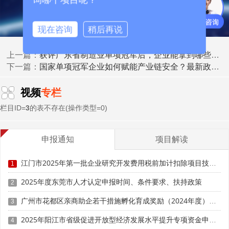
三、跃升路径二：突破“全球前三”市占率 —— 数据怎
现在咨询
稍后再说
么证明?
获评广东省制造业单项冠军后，企业能拿到哪些实打实的政策扶持？
这是“隐形冠军”跃升的最大难点。2025年工信部明确可
上一篇：
国家单项冠军企业如何赋能产业链安全？最新政策背后的国家战略深意
下一篇：
接受以下
五类权威佐证材料：
1. 国际行业协会/权威咨询机构报告(如Gartner、IDC、
视频
专栏
Wood Mackenzie等);
栏目ID=
3
的表不存在(操作类型=0)
2. 海关出口数据+全球客户清单+销售合同(需覆盖3个以
上大洲);
申报通知
项目解读
3. 上市公司公告或全球供应链名录(如苹果、特斯拉、
江门市2025年第一批企业研究开发费用税前加计扣除项目技术鉴定申报时间、条件要求
1
西门子供应商名录);
2025年度东莞市人才认定申报时间、条件要求、扶持政策
2
4. 第三方审计机构出具的全球市场占有率专项报告;
广州市花都区亲商助企若干措施孵化育成奖励（2024年度）申报时间、条件要求、补助奖励
3
5. 主导产品参与制定国际标准+全球应用案例证明。
2025年阳江市省级促进开放型经济发展水平提升专项资金申报时间、条件要求、补助奖励
4