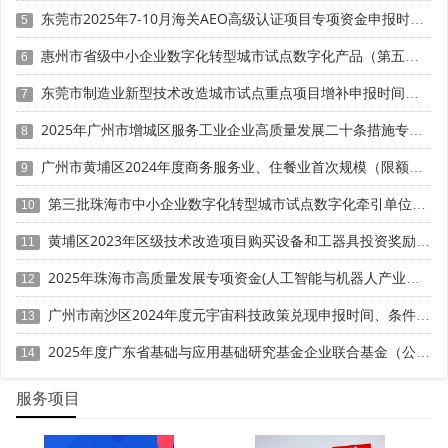
东莞市2025年7-10月海关AEO高级认证项目专项资金申报时间、条件要求、扶持奖励
专家建议：提前1–2年布局数据收集，与行业协会、咨
5
询公司、审计机构建立合作。
惠州市省级中小企业数字化转型城市试点数字化产品（第五批）征集申报时间、条件要求
6
四、跃升路径三：营收达标4亿元 —— 并购、扩产、提
东莞市制造业新型技术改造城市试点重点项目增补申报时间、条件要求、补助奖励
7
价三策并举
2025年广州市增城区服务工业企业高质量发展二十条措施专项资金申报时间、条件要求、补助奖励
8
2025年新规将营收门槛从“3亿元”提升至“4亿元”，对中
广州市黄埔区2024年度商务服务业、住餐业首次规模（限额）以下转规模（限额）以上奖励申报时间、条件要求、资助标准
9
小隐形冠军形成压力。
第三批珠海市中小企业数字化转型城市试点数字化牵引单位遴选申报时间、条件要求
10
三大破局策略：
黄埔区2023年区级技术改造项目购买设备和工器具投资奖励 （第一批）申报时间、条件要求、资助标准
11
1. 横向并购：收购同品类竞品，快速扩大规模(如浙江
2025年珠海市高质量发展专项资金(人工智能与机器人产业发展用途)项目征集申报时间、条件要求、补助奖励
12
某泵阀企业并购德国同行，营收跃升至6亿);
广州市南沙区2024年度元宇宙科技政策兑现申报时间、条件要求、补助奖励
13
2. 纵向提价：通过技术壁垒与品牌溢价提升单价(如江
2025年度广东省基础与应用基础研究基金企业联合基金（公共卫生与医药健康领域）项目申报时间、条件要求、资助奖励
14
苏某碳纤维企业单价提升40%，营收达标);
服务项目
3. 产能扩张：建设智能工厂，提升交付能力(多地政府
对单项冠军预备企业提供用地指标+低息贷款)。